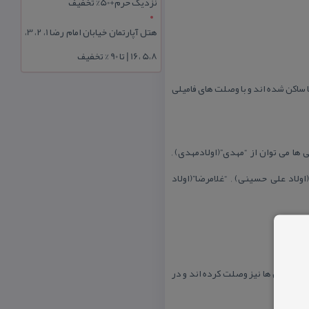
نزدیک حرم+50% تخفیف
هتل آپارتمان خیابان امام رضا 1، 2، 3،
5،8 ،16 | تا 90 % تخفیف
ا ساكن شده اند و با وصلت های فامیلی
 ها می توان از “مهدی”(اولادمهدی) ,
اولاد علی حسینی) , “غلامرضا”(اولاد
و با آن ها نیز وصلت كرده اند و در