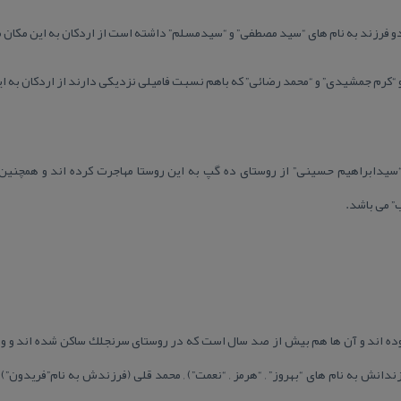
و فرزند به نام های “سید مصطفی” و “سیدمسلم” داشته است از اردكان به این مكان م
“كرم جمشیدی” و “محمد رضائی” كه باهم نسبت فامیلی نزدیكی دارند از اردكان به این
 “سیدابراهیم حسینی” از روستای ده گپ به این روستا مهاجرت كرده اند و همچن
” می باشد.
بوده اند و آن ها هم بیش از صد سال است كه در روستای سرنجلك ساكن شده اند و وص
زندانش به نام های “بهروز” , “هرمز , “نعمت”) , محمد قلی (فرزندش به نام”فریدون