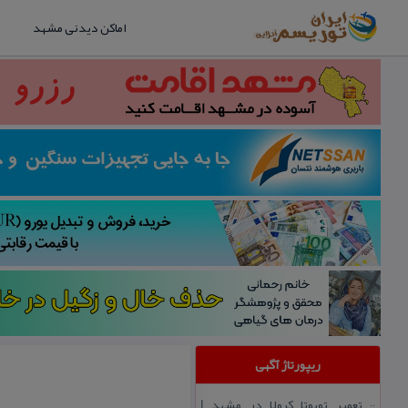
اماکن دیدنی مشهد
ریپورتاژ آگهی
تعمیر تویوتا كرولا در مشهد |
::