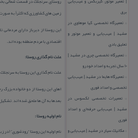
| تعمیر موتور، گیربكس و عیب‌یابی
روستای سرنجلك در قسمت شمالی بخش د
برق
زمین های كشاورزی كه اكثراً به صور
تعمیرگاه تخصصی كیا موهاوی در
::
این روستا از دیرباز دارای مردمانی ت
مشهد | عیب‌یابی و تعمیر موتور و
اقتصادی با مردم منطقه بوده اند.
تعلیق بادی
تعمیرگاه تخصصی چری در مشهد |
::
علت نام گذاری روستا:
۱۰ سال تجربه و امداد خودرو
علت نام گذاری این روستا به سرنجلك ,
تعمیرگاه هایما در مشهد | عیب‌یابی
::
تخصصی و امداد فوری
تعمیرات تخصصی لكسوس در
::
بعدها به آن ها ملحق شده اند , تشكی
مشهد | عیب‌یابی حرفه‌ای و امداد
نام اولیه روستا :
فوری
مكانیك سیار در مشهد | عیب‌یابی و
نام اولیه این روستا “رودشوری” (در ز
::