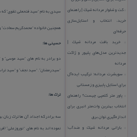
كت و شلوار مردانه شیك | راهنمای
سیدی به نام “سید فتحعلی تقوی” كه د
::
خرید، انتخاب و استایل‌سازی
همچنین خانواده “محمدكریم سعادت” و 
حرفه‌ای
خرید بافت مردانه شیك |
حسینی ها:
::
جدیدترین مدل‌های پلیور و ژاكت
دو برادر به نام های “سید موسی” و
مردانه
“سیدرمضان” , “سید نجف” و “سید تراب
سویشرت مردانه؛ تركیب ایده‌آل
::
برای استایل پاییزی و زمستانی
ترك ها:
پاور متر كلمپی چیست؟ راهنمای
::
انتخاب بهترین وات‌متر انبری برای
سه برادر كه اجداد آن ها ترك زبان 
اندازه‌گیری توان برق
بارانی مردانه شیك و ضدآب؛
نموده اند به نام های “نوروزعلی” (فر
::