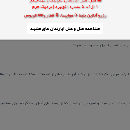
⭐ از 1 تا 5 ستاره | فولبرد | نزدیک حرم
رزرو آنلاین بلیط ✈️ هواپیما، 🚆 قطار و 🚌 اتوبوس
مشاهده هتل و هتل‌ آپارتمان های مشهد
و “شاه محمد ” بوده اند . ضمناً دو برادر به نام های “صحنعلی شجاعی و عوض اله شجاعی 
یلی جزء همین فامیل محسوب می شوند.
ن جا مهاجرت كرده اند و از اجداد آن ها می توان از “محمد”(مومد) , “محمدباقر” و “ابوال
علی سینا” , “علی مینا” و همچنین “براتعلی” كه از روستاهای شول و سنگر به این روستا مه