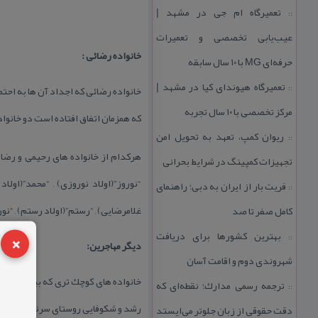
تعمیرگاه ام جی در مشهد |
::
عیب‌یابی تخصصی و تعمیرات
خانواده رضائی :
حرفه‌ای MG با ۱۰ سال سابقه
تعمیرگاه هیوندای كیا در مشهد |
::
خانواده رضائی كه اجداد آن ها به احتم
مركز تخصصی با ۱۰ سال تجربه
كه همزمان اتفاق افتاده است دو خانواد
ریوان كمپ، تعهد به تحویل امن
::
هركدام از خانواده های رحیمی و رضائی
تجهیزات كمپینگ در شرایط بحرانی
“نوروز”(اولاد نوروزی) , “محمد”(اولا
فریت بار از ایران به دبی؛ راهنمای
::
غلامرضایی) , “رستم”(اولاد رستم) , “نور
كامل صفر تا صد
×
بهترین كشورها برای دریافت
::
دیگر مهاجرین:
شهروندی دوم و اقامت آسان
خانواده های كوچك تری كه بیش از صد 
ترجمه رسمی مدارك؛ نقطه‌ای كه
::
رشد و شكوفایی روستای سرنجلك نقش دا
دقت حقوقی از زبان جلوتر می‌ایستد