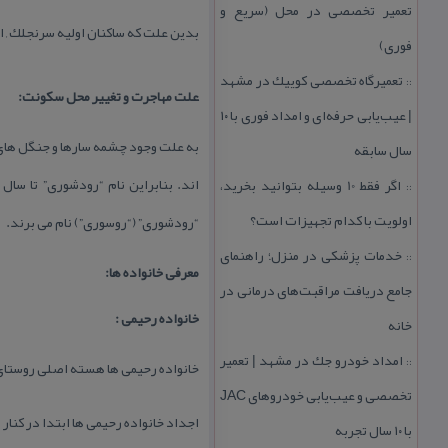
تعمیر تخصصی در محل (سریع و
بدین علت كه ساكنان اولیه سرنجلك , ا
فوری)
تعمیرگاه تخصصی كوییك در مشهد
::
علت مهاجرت و تغییر محل سكونت:
| عیب‌یابی حرفه‌ای و امداد فوری با ۱۰
به علت وجود چشمه سارها و جنگل های فر
سال سابقه
اند. بنابراین نام “رودشوری” تا سا
اگر فقط 10 وسیله بتوانید بخرید،
::
اولویت با كدام تجهیزات است؟
“رودشوری” (“روسوری”) نام می برند.
خدمات پزشكی در منزل؛ راهنمای
::
معرفی خانواده ها:
جامع دریافت مراقبت‌های درمانی در
خانواده رحیمی :
خانه
امداد خودرو جك در مشهد | تعمیر
::
خانواده رحیمی ها هسته اصلی روستای
تخصصی و عیب‌یابی خودروهای JAC
اجداد خانواده رحیمی ها ابتدا در كنا
با ۱۰ سال تجربه