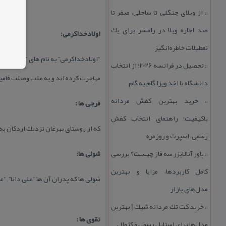
از ویلای جنگلی تا ساحلی، صفر تا
::
صد اجاره ویلا در رامسر برای یك
اولادخداكرمی:
تعطیلات خاطره‌انگیز
“اولادخداكرمی” به نام های “خداكرم ” 
تحصیل در فرانسه 2026؛ از انتخاب
::
مهاجرت كرده اند و به علت وصلت فام
دانشگاه تا اخذ ویزا گام به گام
خرید بهترین كفش مردانه
فرجی ها :
::
باكیفیت؛ راهنمای انتخاب كفش
كه از روستای بهرغان نزدیك اردكان به ای
رسمی، اسپرت و روزمره
پاور آنالایزر سه فاز چیست؟ بررسی
شولی ها:
::
كامل كاربردها، مزایا و بهترین
شولی ها كه پدران آن ها “علی دانا” , “
مدل‌های بازار
خرید كت تك مردانه شیك | بهترین
::
تقوی ها :
مدل‌ها برای استایل رسمی و كژوال