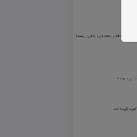
كه از روستاهای همایجان به این روستا
فتح” نام برد
اجرت كرده اند.