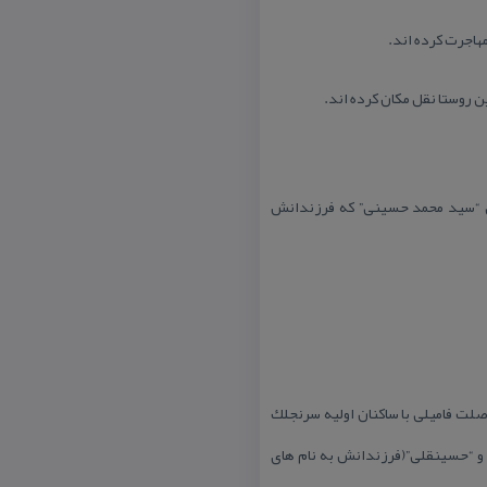
هاجرت كرده اند.
 روستا نقل مكان كرده اند.
ین “سید محمد حسینی” كه فرزندانش
لت فامیلی با ساكنان اولیه سرنجلك
”) و “حسینقلی”(فرزندانش به نام های