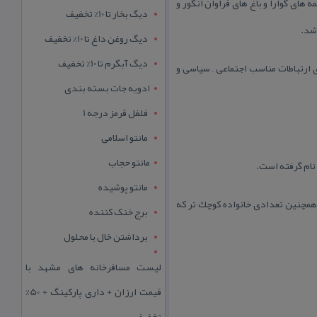
ی گوارا و باغ های فراوان انگور و
دیگ بخار تا 10% تخفیف
شد.
دیگ روغن داغ تا 10% تخفیف
دیگ آبگرم تا 10% تخفیف
ی ارتباطات مناسب اجتماعی , سیاسی و
ادویه جات بسته بندی
فلفل قرمز درجه 1
مانتو اسلامی
مانتو حجاب
نام گرفته است.
مانتو پوشیده
 است كه به این مكان كوچ كرده اند و همچنین تعدادی خانواده كوچك تر كه
برج خنک کننده
برداشتن خال با محلول
لیست مسافرخانه های مشهد با
قیمت ارزان + داری پارکینگ + 50%
تخفیف