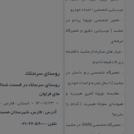
عیب‌یابی تخصصی + امداد خودرو
تعمیر تخصصی تویوتا پرادو در
::
مشهد | عیب‌یابی دقیق و تعمیرگاه
حرفه‌ای
چهار هتل‌ ستاره‌دار مشهد با فاصله
::
زیر 5 دقیقه تا حرم
روستای سرنجلك
تعمیرگاه تخصصی رنو داستر در
::
مشهد | ۱۰ سال تجربه و امداد خودرو
روستای سرنجلك در قسمت شمالی 
مقایسه تویوتا كمری هیبرید و
های فراوان
::
1400/11/23
استان : فارس
هیوندای سوناتا هیبرید | كدام را
آدرس : فارس، شهرستان ممسنی
بخریم؟
تلفن : 66059000-021
تعمیرگاه تخصصی SWM در مشهد
::