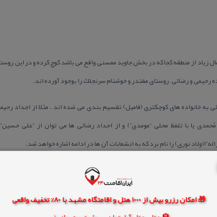
ال زیاد از منطقه كجا كه در بخش جاوید ممسنی واقع می باشد كوچ كرده و در این روست
ه رحیمی و رضائی , روستای مقتدر و خوشنام سرنجلك را بوجود آورده اند.
 به خانواده های كوچكتری (فامیل) تقسیم بندی می شده اند . مثلاً از اجداد رحیمی
د مُحمدی یا با تلفظ محلی “مومدی”) و از اجداد رضائی ها می توان از “علی حسین”(
اله”(اولاد نوری) را نام برد كه به انشعابات آن ها در ادامه اشاره خواهد شد.
سال است به روستای سرنجلك مهاجرت كرده و در كنار دو خانواده بزرگ فوق ساكن شده 
🎁 امکان رزرو بیش از 1000 هتل و اقامتگاه مشهد با 80% تخفیف واقعی
شته اند می توان به خانواده های زیر اشاره كرد:
🏨 هتل، هتل آپارتمان، سوئیت و مهمانپذیر