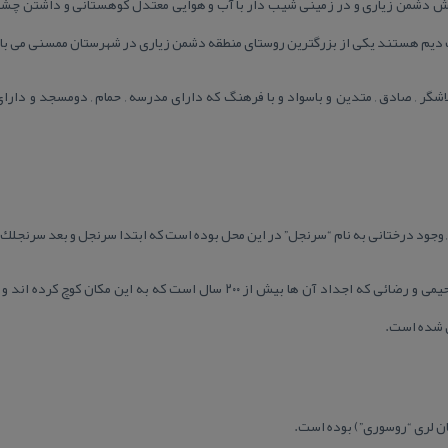
شمن زیاری و در زمینی شیب دار با آب و هوایی معتدل كوهستانی و داشتن چشمه ها
ت دیم هستند یكی از بزرگترین روستای منطقه دشمن زیاری در شهرستان ممسنی می با
لاشگر , صادق , متدین و باسواد و با فرهنگ كه دارای مدرسه , حمام , دومسجد و دارا
 وجود درختانی به نام “سرنجل” در این محل بوده است كه ابتدا سرنجل و بعد سرنجلك 
اهای این روستا از دو خانواده بزرگ رحیمی و رضائی كه اجداد آن ها بیش از ۲۰۰ سال
ل شده است.
بان لری “روسوری”) بوده است.