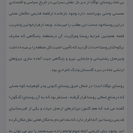
بی شك روستای نوگك از دیر باز نقش بسزایی در تاریخ سیاسی و اقتصادی
ممسنی وحتی بویراحمد دارد،وجود بازمانده ازقلعه قدیمی حاكمان محلی
دراین روستاخود صحت این مطلب را میرساند .وبعد ازفرارخوانین وتخریب
قلعه، همچنین شرایط روستا ومركزیت آن درمنطقه، پاسگاهی كه مشرف
بركوه كنارروستا احداث گردید كه تآمین امنیت كل منطقه را برعهده داشت
ونیزمحل پشتیبانی و جابجایی نیرو و پایگاهی جهت آماده سازی نیروهای
ارتشی شاه در نبرد گجستان وتنگ تامرادی بود.
روستای نوگك ابتدا در شمال شرق روستای كنونی ودر كوهپایه، كوه مصلی
كه درضلع شمالی روستا قرار گرفته ، مستقر بود كه به آن روستای( گنگون)
گفته می شد كه هم اكنون نیزاثرهای ازمحل حیات و یكی از قبرستانهای
قدیمی روستا نیز آنجا قرار دارد كه بعداَمردم به مكان فعلی نقل مكان كرده
اند. وجود بنای تاریخی (شاه شوم)وامام زاده سیدمحمد را نیز می توان به