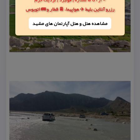
رزرو آنلاین بلیط ✈️ هواپیما، 🚆 قطار و 🚌 اتوبوس
مشاهده هتل و هتل‌ آپارتمان های مشهد