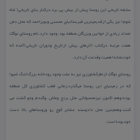
سابقه تاریخی این روستا پیش از بیش پی برد.دركنار بنای تاریخی( شاه
شوم) نیز یكی ازقدیمیترین قبرستانهای ممسنی وبویراحمد كه محل دفن
تعداد زیادی از خوانین وبزرگان منطقه بود، وجود دارد.نام روستای نوگك
هفت مرتبه دركتاب (اثرهای پیش ازتاریخ ودوران تاریخی)آمده كه
خودنشانه اهمیت وقدمت آن دارد.
روستای نوگك ازنظركشاورزی نیز به علت وجود رودخانه بزرگ(تنگ شیو)
كه در زمینهای این روستا میگذرد،زمانی قطب كشاورزی كل منطقه
بوده.وهم اكنون نیزمحصولاتی مثل برنج وماش ،وگندم وجو كشت می
كنند،وهمچنین محل دادوستد عشایر كوچ رو وروستاهای بالا دست
خودبوده است .