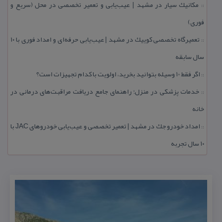
مكانیك سیار در مشهد | عیب‌یابی و تعمیر تخصصی در محل (سریع و
::
فوری)
تعمیرگاه تخصصی كوییك در مشهد | عیب‌یابی حرفه‌ای و امداد فوری با ۱۰
::
سال سابقه
اگر فقط 10 وسیله بتوانید بخرید، اولویت با كدام تجهیزات است؟
::
خدمات پزشكی در منزل؛ راهنمای جامع دریافت مراقبت‌های درمانی در
::
خانه
امداد خودرو جك در مشهد | تعمیر تخصصی و عیب‌یابی خودروهای JAC با
::
۱۰ سال تجربه