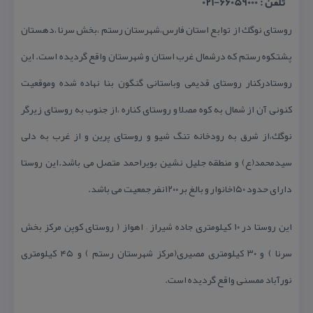
تلفن : 66059000-021
روستای نوگك از توابع استان فارس،شهرستان رستم ،بخش سرنا ،دهستان
پشتكوه رستم كه درشمال غرب استان و شهرستان واقع گردیده است. این
روستادركنار روستای قدیمی وباستانی گنگون بنا نهاده شده وموقعیت
كنونی آن از شمال به كوه مصلا و روستای كناره ،از جنوب به روستای زیرگر
نوگك،از شرق به رودخانه تنگ شیو و روستای پرین و از غرب به دلی
سیدمحمد(ع) و منطقه جلیل نشین بویراحمد متصل می باشد.این روستا
دارای حدود ۱۵۰خانوار و بالغ بر ۱۲۰۰نفر جمعیت می باشد.
این روستا در ۱۰ كیلومتری جاده شیراز – اهواز ( روستای كوپن مركز بخش
سرنا ) و ۳۰ كیلومتری مصیری(مركز شهرستان رستم ) و ۴۵ كیلومتری
نورآباد ممسنی واقع گردیده است.