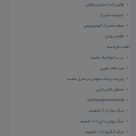
وکیل یاب | بهترین وکیل
ایمپلنت شیراز
سقف متحرک آلومینیومی
اقامت یونان
اقامت فرانسه
درب اتوماتیک مشهد
میز ناهار خوری
ویزیت پزشک عمومی در منزل مشهد
محلول خالبرداری
exchange montreal
دیگ بخار تا 10% تخفیف
دیگ روغن داغ تا 10% تخفیف
دیگ آبگرم تا 10% تخفیف