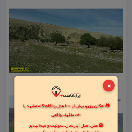
×
🎁 امکان رزرو بیش از 1000 هتل و اقامتگاه مشهد با
80% تخفیف واقعی
🏨 هتل، هتل آپارتمان، سوئیت و مهمانپذیر
⭐ از 1 تا 5 ستاره | فولبرد | نزدیک حرم