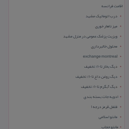
اقامت فرانسه
درب اتوماتیک مشهد
میز ناهار خوری
ویزیت پزشک عمومی در منزل مشهد
محلول خالبرداری
exchange montreal
دیگ بخار تا 10% تخفیف
دیگ روغن داغ تا 10% تخفیف
دیگ آبگرم تا 10% تخفیف
ادویه جات بسته بندی
فلفل قرمز درجه 1
مانتو اسلامی
مانتو حجاب