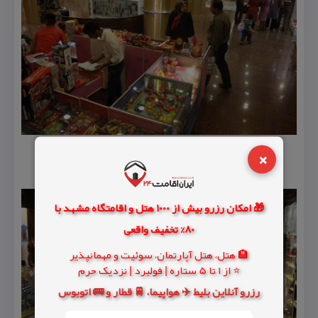
×
🎁 امکان رزرو بیش از 1000 هتل و اقامتگاه مشهد با
80% تخفیف واقعی
🏨 هتل، هتل آپارتمان، سوئیت و مهمانپذیر
⭐ از 1 تا 5 ستاره | فولبرد | نزدیک حرم
رزرو آنلاین بلیط ✈️ هواپیما، 🚆 قطار و 🚌 اتوبوس