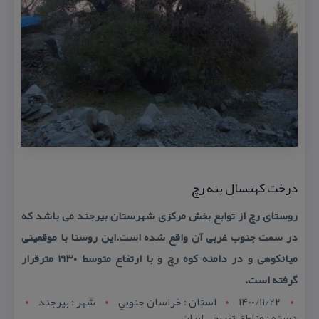
درخت كهنسال بنه رچ
روستای رچ از توابع بخش مركزی شهرستان بیرجند می باشد كه
در سمت جنوب غربی آن واقع شده است.این روستا با موقعیتی
میانكوهی و در دامنه كوه رچ و با ارتفاع متوسط ۱۹۳۰ مترقرار
گرفته است.
1400/11/22
استان : خراسان جنوبي
شهر : بيرجند
دسته : مناطق تفریحی ایران