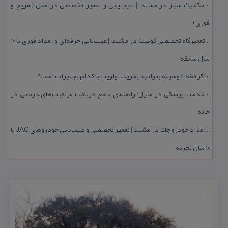
مكانیك سیار در مشهد | عیب‌یابی و تعمیر تخصصی در محل (سریع و
::
فوری)
تعمیرگاه تخصصی كوییك در مشهد | عیب‌یابی حرفه‌ای و امداد فوری با ۱۰
::
سال سابقه
اگر فقط 10 وسیله بتوانید بخرید، اولویت با كدام تجهیزات است؟
::
خدمات پزشكی در منزل؛ راهنمای جامع دریافت مراقبت‌های درمانی در
::
خانه
امداد خودرو جك در مشهد | تعمیر تخصصی و عیب‌یابی خودروهای JAC با
::
۱۰ سال تجربه