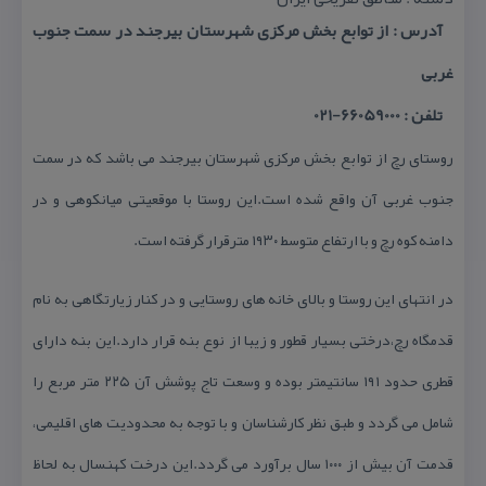
آدرس : از توابع بخش مركزی شهرستان بیرجند در سمت جنوب
غربی
تلفن : 66059000-021
روستای رچ از توابع بخش مركزی شهرستان بیرجند می باشد كه در سمت
جنوب غربی آن واقع شده است.این روستا با موقعیتی میانكوهی و در
دامنه كوه رچ و با ارتفاع متوسط ۱۹۳۰ مترقرار گرفته است.
در انتهای این روستا و بالای خانه های روستایی و در كنار زیارتگاهی به نام
قدمگاه رچ،درختی بسیار قطور و زیبا از نوع بنه قرار دارد.این بنه دارای
قطری حدود ۱۹۱ سانتیمتر بوده و وسعت تاج پوشش آن ۲۲۵ متر مربع را
شامل می گردد و طبق نظر كارشناسان و با توجه به محدودیت های اقلیمی،
قدمت آن بیش از ۱۰۰۰ سال برآورد می گردد.این درخت كهنسال به لحاظ