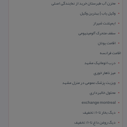
مخزن آب طبرستان خرید از نمایندگی اصلی
وکیل یاب | بهترین وکیل
ایمپلنت شیراز
سقف متحرک آلومینیومی
اقامت یونان
اقامت فرانسه
درب اتوماتیک مشهد
میز ناهار خوری
ویزیت پزشک عمومی در منزل مشهد
محلول خالبرداری
exchange montreal
دیگ بخار تا 10% تخفیف
دیگ روغن داغ تا 10% تخفیف