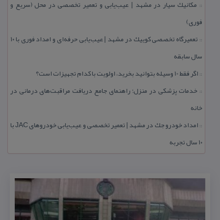
مكانیك سیار در مشهد | عیب‌یابی و تعمیر تخصصی در محل (سریع و
::
فوری)
تعمیرگاه تخصصی كوییك در مشهد | عیب‌یابی حرفه‌ای و امداد فوری با ۱۰
::
سال سابقه
اگر فقط 10 وسیله بتوانید بخرید، اولویت با كدام تجهیزات است؟
::
خدمات پزشكی در منزل؛ راهنمای جامع دریافت مراقبت‌های درمانی در
::
خانه
امداد خودرو جك در مشهد | تعمیر تخصصی و عیب‌یابی خودروهای JAC با
::
۱۰ سال تجربه