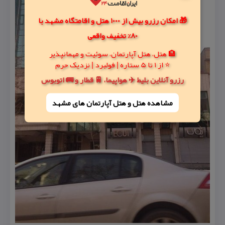
🎁 امکان رزرو بیش از 1000 هتل و اقامتگاه مشهد با
80% تخفیف واقعی
🏨 هتل، هتل آپارتمان، سوئیت و مهمانپذیر
⭐ از 1 تا 5 ستاره | فولبرد | نزدیک حرم
رزرو آنلاین بلیط ✈️ هواپیما، 🚆 قطار و 🚌 اتوبوس
مشاهده هتل و هتل‌ آپارتمان های مشهد