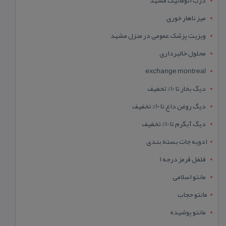
درب اتوماتیک مشهد
میز ناهار خوری
ویزیت پزشک عمومی در منزل مشهد
محلول خالبرداری
exchange montreal
دیگ بخار تا 10% تخفیف
دیگ روغن داغ تا 10% تخفیف
دیگ آبگرم تا 10% تخفیف
ادویه جات بسته بندی
فلفل قرمز درجه 1
مانتو اسلامی
مانتو حجاب
مانتو پوشیده