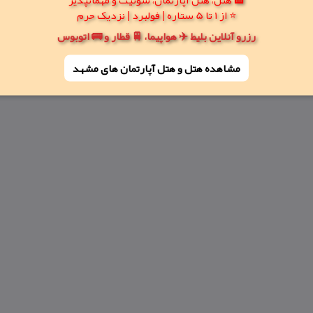
⭐ از 1 تا 5 ستاره | فولبرد | نزدیک حرم
رزرو آنلاین بلیط ✈️ هواپیما، 🚆 قطار و 🚌 اتوبوس
مشاهده هتل و هتل‌ آپارتمان های مشهد