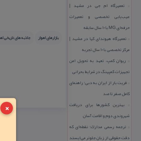
تعمیرگاه ام جی در مشهد |
::
عیب‌یابی تخصصی و تعمیرات
حرفه‌ای MG با ۱۰ سال سابقه
بازارهای اهواز
جاذبه های تاریخی اهو
تعمیرگاه هیوندای كیا در مشهد |
::
مركز تخصصی با ۱۰ سال تجربه
ریوان كمپ، تعهد به تحویل امن
::
تجهیزات كمپینگ در شرایط بحرانی
فریت بار از ایران به دبی؛ راهنمای
::
كامل صفر تا صد
×
بهترین كشورها برای دریافت
::
شهروندی دوم و اقامت آسان
ترجمه رسمی مدارك؛ نقطه‌ای كه
::
دقت حقوقی از زبان جلوتر می‌ایستد