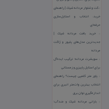
كت و شلوار مردانه شیك | راهنمای
::
خرید، انتخاب و استایل‌سازی
حرفه‌ای
خرید بافت مردانه شیك |
::
جدیدترین مدل‌های پلیور و ژاكت
مردانه
سویشرت مردانه؛ تركیب ایده‌آل
::
برای استایل پاییزی و زمستانی
پاور متر كلمپی چیست؟ راهنمای
::
انتخاب بهترین وات‌متر انبری برای
اندازه‌گیری توان برق
بارانی مردانه شیك و ضدآب؛
::