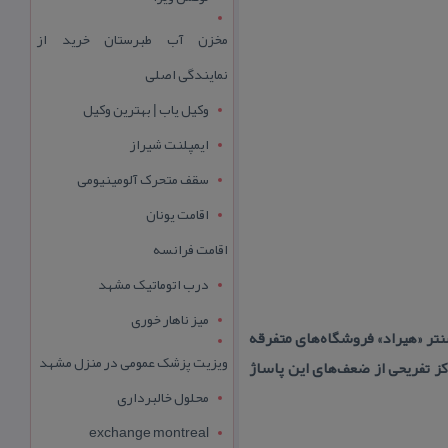
مخزن آب طبرستان خرید از
نمایندگی اصلی
وکیل یاب | بهترین وکیل
ایمپلنت شیراز
سقف متحرک آلومینیومی
اقامت یونان
اقامت فرانسه
درب اتوماتیک مشهد
میز ناهار خوری
تر «هیراد» فروشگاه‌های متفرقه
ویزیت پزشک عمومی در منزل مشهد
كز تفریحی از ضعف‌های این پاساژ
محلول خالبرداری
exchange montreal