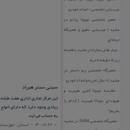
عیب‌یابی تخصصی + امداد خودرو
تعمیر تخصصی تویوتا پرادو در
::
مشهد | عیب‌یابی دقیق و تعمیرگاه
حرفه‌ای
چهار هتل‌ ستاره‌دار مشهد با فاصله
::
زیر 5 دقیقه تا حرم
تعمیرگاه تخصصی رنو داستر در
::
مشهد | ۱۰ سال تجربه و امداد خودرو
سیتی سنتر هیراد
مقایسه تویوتا كمری هیبرید و
::
این مركز تجاری اداری هفت طبقه،
هیوندای سوناتا هیبرید | كدام را
زیادی وجود دارد كه دارای انواع 
بخریم؟
به حساب می اید.
تعمیرگاه تخصصی SWM در مشهد
::
1400/11/22
استان : خوزستا