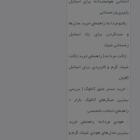
انتخابی هوشمندانه برای استایل
پاییزی و زمستانی
پالتو مردانه؛ راهنمای خرید، مدل‌ها
::
و ست‌كردن برای یك استایل
زمستانی شیك
ژاكت مردانه | راهنمای خرید ژاكت
::
شیك، گرم و كاربردی برای استایل
آقایان
خرید تستر عایق آنالوگ | بررسی
::
بهترین میگرهای آنالوگ بازار +
راهنمای انتخاب تخصصی
هودی مردانه؛ راهنمای خرید
::
بهترین مدل‌های هودی شیك، گرم و