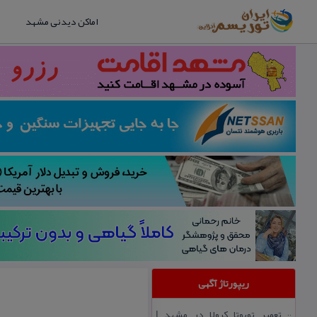
اماکن دیدنی مشهد
ریپورتاژ آگهی
تعمیر تویوتا كرولا در مشهد |
::