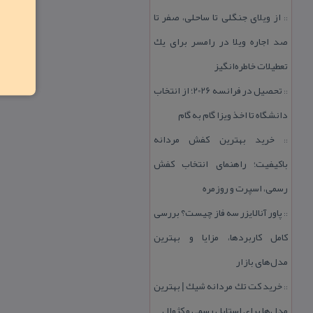
از ویلای جنگلی تا ساحلی، صفر تا
::
صد اجاره ویلا در رامسر برای یك
تعطیلات خاطره‌انگیز
تحصیل در فرانسه 2026؛ از انتخاب
::
دانشگاه تا اخذ ویزا گام به گام
خرید بهترین كفش مردانه
::
باكیفیت؛ راهنمای انتخاب كفش
رسمی، اسپرت و روزمره
پاور آنالایزر سه فاز چیست؟ بررسی
::
كامل كاربردها، مزایا و بهترین
مدل‌های بازار
خرید كت تك مردانه شیك | بهترین
::
مدل‌ها برای استایل رسمی و كژوال