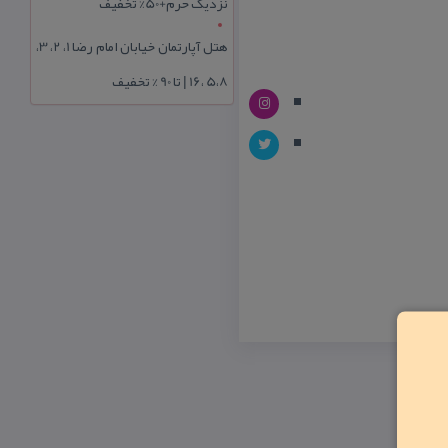
نزدیک حرم+50% تخفیف
هتل آپارتمان خیابان امام رضا 1، 2، 3،
5،8 ،16 | تا 90 % تخفیف