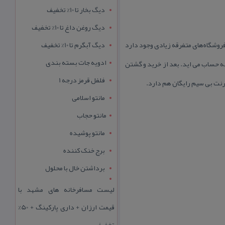
دیگ بخار تا 10% تخفیف
دیگ روغن داغ تا 10% تخفیف
روشگاه‌های متفرقه زیادی وجود دارد
دیگ آبگرم تا 10% تخفیف
ادویه جات بسته بندی
به حساب می اید. بعد از خرید و گشتن
فلفل قرمز درجه 1
رنت بی سیم رایگان هم دارد.
مانتو اسلامی
مانتو حجاب
مانتو پوشیده
برج خنک کننده
برداشتن خال با محلول
لیست مسافرخانه های مشهد با
قیمت ارزان + داری پارکینگ + 50%
تخفیف