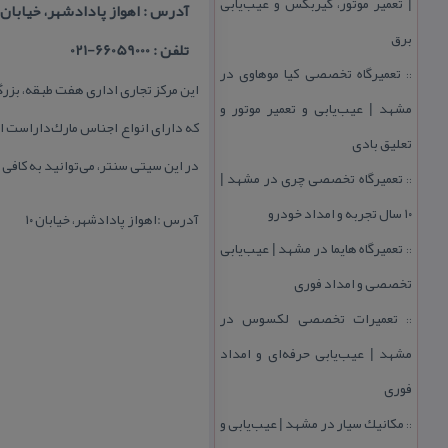
| تعمیر موتور، گیربكس و عیب‌یابی
آدرس : اهواز پادادشهر، خیابان ۱۰
برق
تلفن : 66059000-021
تعمیرگاه تخصصی كیا موهاوی در
::
این مركز تجاری اداری هفت طبقه، بزر
مشهد | عیب‌یابی و تعمیر موتور و
كه دارای انواع اجناس مارك‌داراست ام
تعلیق بادی
در این سیتی سنتر، می‌توانید به كاف
تعمیرگاه تخصصی چری در مشهد |
::
۱۰ سال تجربه و امداد خودرو
آدرس :اهواز پادادشهر، خیابان ۱۰
تعمیرگاه هایما در مشهد | عیب‌یابی
::
تخصصی و امداد فوری
تعمیرات تخصصی لكسوس در
::
مشهد | عیب‌یابی حرفه‌ای و امداد
فوری
مكانیك سیار در مشهد | عیب‌یابی و
::