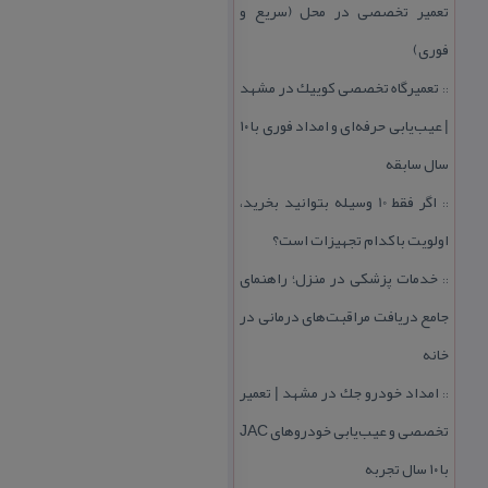
تعمیر تخصصی در محل (سریع و
فوری)
تعمیرگاه تخصصی كوییك در مشهد
::
| عیب‌یابی حرفه‌ای و امداد فوری با ۱۰
سال سابقه
اگر فقط 10 وسیله بتوانید بخرید،
::
اولویت با كدام تجهیزات است؟
خدمات پزشكی در منزل؛ راهنمای
::
جامع دریافت مراقبت‌های درمانی در
خانه
امداد خودرو جك در مشهد | تعمیر
::
تخصصی و عیب‌یابی خودروهای JAC
با ۱۰ سال تجربه