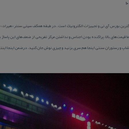
گترین بورس آی تی و تجهیزات الكترونیك است . در طبقه همكف سیتی سنتر «هیراد» ف
ا قیمت‌های بالا، پراكنده بودن اجناس و نداشتن مركز تفریحی از ضعف‌های این پاساژ 
ی شاپ و رستوران سنتی اینجا هم سری بزنید و چیزی نوش جان كنید. درضمن اینجا اینت