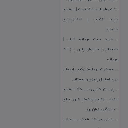
كت و شلوار مردانه شیك | راهنمای
::
خرید، انتخاب و استایل‌سازی
حرفه‌ای
خرید بافت مردانه شیك |
::
جدیدترین مدل‌های پلیور و ژاكت
مردانه
سویشرت مردانه؛ تركیب ایده‌آل
::
برای استایل پاییزی و زمستانی
پاور متر كلمپی چیست؟ راهنمای
::
انتخاب بهترین وات‌متر انبری برای
اندازه‌گیری توان برق
بارانی مردانه شیك و ضدآب؛
::