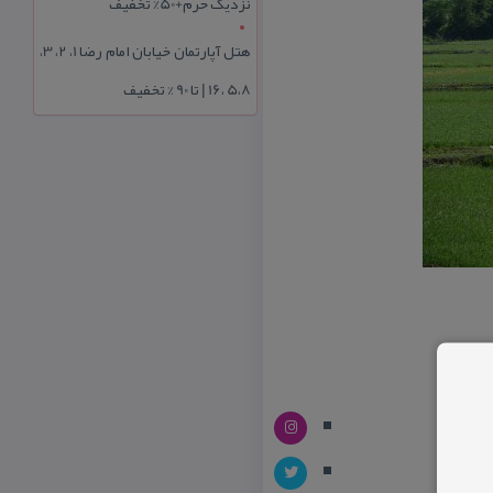
نزدیک حرم+50% تخفیف
هتل آپارتمان خیابان امام رضا 1، 2، 3،
5،8 ،16 | تا 90 % تخفیف
سرا