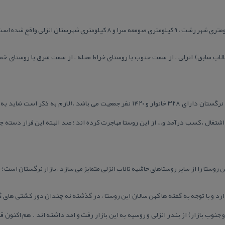
الاب سابق) انزلی ، از سمت جنوب با روستای خراط محله ، از سمت شرق با روستای خ
طبق آمار سراسری سال ۱۳۸۷ روستای نرگستان دارای ۳۲۸ خانوار و ۱۴۲۰ نفر جمعیت می با
اشتغال ، كسب درآمد و… از این روستا مهاجرت كرده اند ؛ صد البته این فرار دسته 
روستا را از سایر روستاهای حاشیه تالاب انزلی متمایز می سازد ، بازار نرگستان است ؛
رد و با توجه به گفته ها كهن سالان این روستا ، در گذشته نه چندان دور كشتی های گو