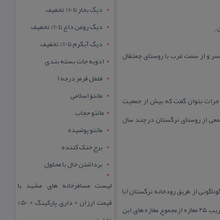
دیگ بخار تا 10% تخفیف
دیگ روغن داغ تا 10% تخفیف
دیگ آبگرم تا 10% تخفیف
مسر و از سمت غرب با روستای چمثقال
ادویه جات بسته بندی
فلفل قرمز درجه 1
مانتو اسلامی
شد .(لازم به ذكر است شاید به جرات بتوان گفت كه بیش از جمعیت
مانتو حجاب
جمعی از روستای نرگستان در چند سال
مانتو پوشیده
برج خنک کننده
برداشتن خال با محلول
لیست مسافرخانه های مشهد با
ناگونی از طریق رودخانه نرگستان (با
قیمت ارزان + داری پارکینگ + 50%
توجه به قرار گرفتن رودخانه در شرق و جنوب بازار) از بندر انزلی و روسیه به این بازار رفت و امد داشته اند . هم اكنون قریب ۲۵ مغازه ازمجموع مغازه های این
تخفیف