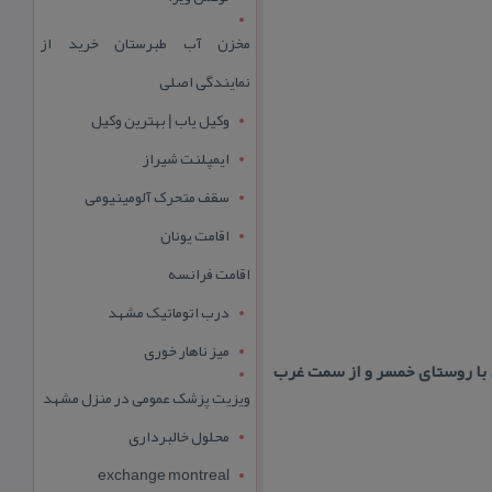
مخزن آب طبرستان خرید از
نمایندگی اصلی
وکیل یاب | بهترین وکیل
ایمپلنت شیراز
سقف متحرک آلومینیومی
اقامت یونان
اقامت فرانسه
درب اتوماتیک مشهد
میز ناهار خوری
ق با روستای خمسر و از سمت غرب
ویزیت پزشک عمومی در منزل مشهد
محلول خالبرداری
exchange montreal