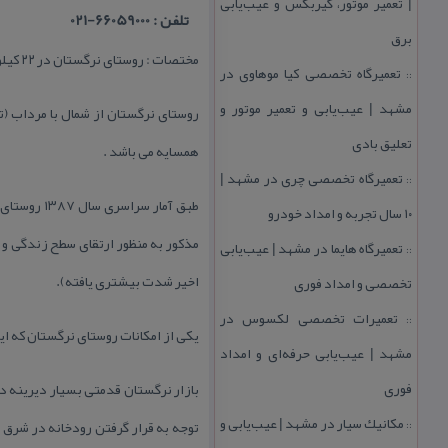
| تعمیر موتور، گیربكس و عیب‌یابی
تلفن : 66059000-021
برق
مختصات : روستای نرگستان در ۲۲ كیلومتری شهر رشت ، ۹ كیلومتری صومعه سرا و ۸ كیلومتری شهرستان انزلی واقع شده است .
تعمیرگاه تخصصی كیا موهاوی در
::
مشهد | عیب‌یابی و تعمیر موتور و
روستای نرگستان از شمال با مرداب (ت
تعلیق بادی
همسایه می باشد .
تعمیرگاه تخصصی چری در مشهد |
::
۱۰ سال تجربه و امداد خودرو
مذكور به منظور ارتقای سطح زندگی و 
تعمیرگاه هایما در مشهد | عیب‌یابی
::
اخیر شدت بیشتری یافته).
تخصصی و امداد فوری
تعمیرات تخصصی لكسوس در
::
یكی از امكانات روستای نرگستان كه این 
مشهد | عیب‌یابی حرفه‌ای و امداد
فوری
بازار نرگستان قدمتی بسیار دیرینه دا
مكانیك سیار در مشهد | عیب‌یابی و
::