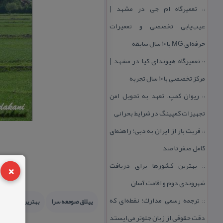
تعمیرگاه ام جی در مشهد |
::
عیب‌یابی تخصصی و تعمیرات
حرفه‌ای MG با ۱۰ سال سابقه
تعمیرگاه هیوندای كیا در مشهد |
::
مركز تخصصی با ۱۰ سال تجربه
ریوان كمپ، تعهد به تحویل امن
::
تجهیزات كمپینگ در شرایط بحرانی
فریت بار از ایران به دبی؛ راهنمای
::
كامل صفر تا صد
×
بهترین كشورها برای دریافت
::
شهروندی دوم و اقامت آسان
ترجمه رسمی مدارك؛ نقطه‌ای كه
ییلاق صومعه سرا
بهترین منطقه ص
::
دقت حقوقی از زبان جلوتر می‌ایستد