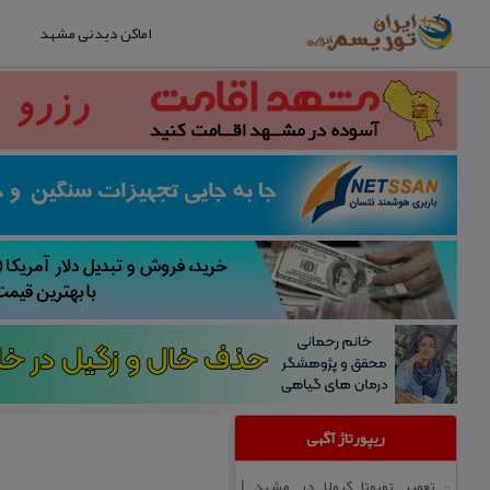
اماکن دیدنی مشهد
ریپورتاژ آگهی
تعمیر تویوتا كرولا در مشهد |
::