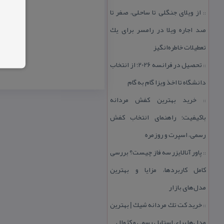
از ویلای جنگلی تا ساحلی، صفر تا
::
صد اجاره ویلا در رامسر برای یك
تعطیلات خاطره‌انگیز
تحصیل در فرانسه 2026؛ از انتخاب
::
دانشگاه تا اخذ ویزا گام به گام
خرید بهترین كفش مردانه
::
باكیفیت؛ راهنمای انتخاب كفش
رسمی، اسپرت و روزمره
پاور آنالایزر سه فاز چیست؟ بررسی
::
كامل كاربردها، مزایا و بهترین
مدل‌های بازار
خرید كت تك مردانه شیك | بهترین
::
مدل‌ها برای استایل رسمی و كژوال