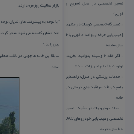
تعمیر تخصصی در محل (سریع و
بازار فعالیت روزمره دارند .
فوری)
” با توجه به پیشرفت های شایان توجه 
تعمیرگاه تخصصی كوییك در مشهد
::
تعدادشان كاسته می شود منجر گردیده
| عیب‌یابی حرفه‌ای و امداد فوری با ۱۰
بپروراند.”
سال سابقه
اگر فقط 10 وسیله بتوانید بخرید،
سابقا این خانه ها چوبی در تالاب متع
::
اولویت با كدام تجهیزات است؟
نماند
خدمات پزشكی در منزل؛ راهنمای
::
جامع دریافت مراقبت‌های درمانی در
خانه
امداد خودرو جك در مشهد | تعمیر
::
تخصصی و عیب‌یابی خودروهای JAC
با ۱۰ سال تجربه