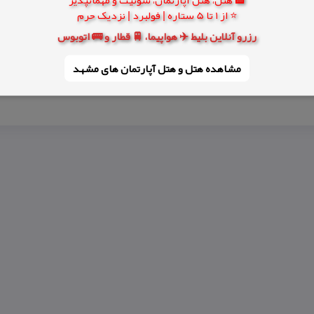
⭐ از 1 تا 5 ستاره | فولبرد | نزدیک حرم
رزرو آنلاین بلیط ✈️ هواپیما، 🚆 قطار و 🚌 اتوبوس
مشاهده هتل و هتل‌ آپارتمان های مشهد