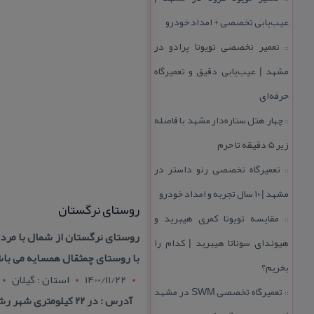
عیب‌یابی تخصصی + امداد خودرو
تعمیر تخصصی تویوتا پرادو در
::
مشهد | عیب‌یابی دقیق و تعمیرگاه
حرفه‌ای
چهار هتل‌ ستاره‌دار مشهد با فاصله
::
زیر 5 دقیقه تا حرم
تعمیرگاه تخصصی رنو داستر در
::
مشهد | ۱۰ سال تجربه و امداد خودرو
روستای نرگستان
مقایسه تویوتا كمری هیبرید و
::
روستای نرگستان از شمال با مردا
هیوندای سوناتا هیبرید | كدام را
با روستای چمثقال همسایه می با
بخریم؟
1400/11/22
استان : گيلان
تعمیرگاه تخصصی SWM در مشهد
::
آدرس : در ۲۲ كیلومتری شهر رشت ، ۹ كیلومتری صومعه سرا و ۸ كیلومتری شهرستان انزلی