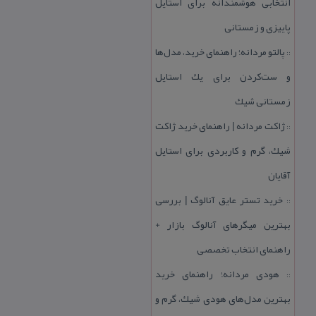
انتخابی هوشمندانه برای استایل
پاییزی و زمستانی
پالتو مردانه؛ راهنمای خرید، مدل‌ها
::
و ست‌كردن برای یك استایل
زمستانی شیك
ژاكت مردانه | راهنمای خرید ژاكت
::
شیك، گرم و كاربردی برای استایل
آقایان
خرید تستر عایق آنالوگ | بررسی
::
بهترین میگرهای آنالوگ بازار +
راهنمای انتخاب تخصصی
هودی مردانه؛ راهنمای خرید
::
بهترین مدل‌های هودی شیك، گرم و