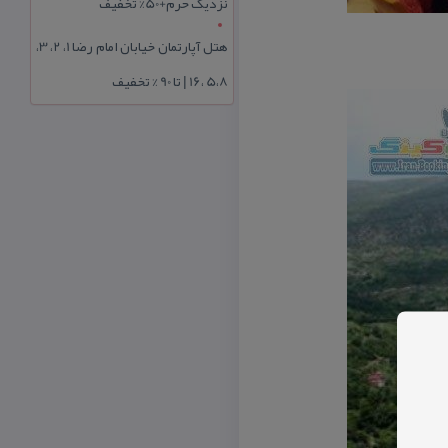
نزدیک حرم+50% تخفیف
هتل آپارتمان خیابان امام رضا 1، 2، 3،
5،8 ،16 | تا 90 % تخفیف