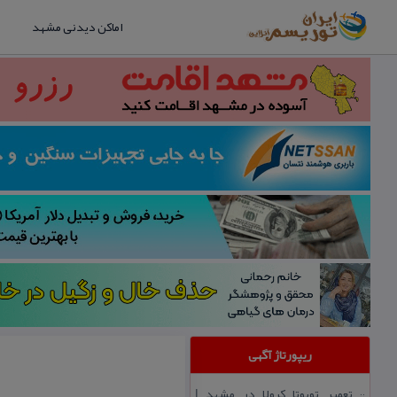
اماکن دیدنی مشهد
ریپورتاژ آگهی
تعمیر تویوتا كرولا در مشهد |
::