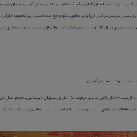
ال كشور در چابكسر استان گیلان واقع شده است و با نام مجتمع آهوان در حال سرو
ی شاپ، سینمای روباز، تالار و سالن آمفی تئاتر، زمین والیبال ساحلی، دوچرخه سواری، 
الن ورزشی چند منظوره بظرفیت ۵۰۰ نفر تماشاگر با فضاهای استاندارد و زمین استاندارد والیبال ساحلی، پ