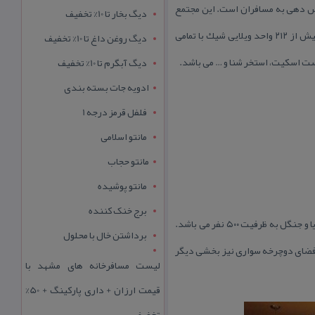
یس دهی به مسافران است. این مجتمع
دیگ بخار تا 10% تخفیف
اقامتی و تفریحی در فضایی ۱۸ هكتاری و بسیار سرسبز در كنار دریا و در مجاورت كوه واقع شده است. این مجموعه دارای بیش از ۲۱۲ واحد ویلایی شیك با تمامی
دیگ روغن داغ تا 10% تخفیف
پیست اسكیت، استخر شنا و … می باشد.
دیگ آبگرم تا 10% تخفیف
ادویه جات بسته بندی
فلفل قرمز درجه 1
مانتو اسلامی
مانتو حجاب
مانتو پوشیده
برج خنک کننده
دارای دو سالن رستوران با ظرفیت ۸۰۰ نفر، كافی شاپ با ظرفیت ۲۵۰ نفر و رستوران تابستانی با چشم انداز دریا و جنگل به ظرفیت ۵۰۰ نفر می باشد.
برداشتن خال با محلول
یست اسكیت و فضای دوچرخه سواری نیز بخشی دیگر
لیست مسافرخانه های مشهد با
قیمت ارزان + داری پارکینگ + 50%
تخفیف