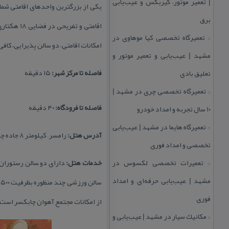
| تعمیر موتور، گیربكس و عیب‌یابی
یكی از بزرگترین واحدهای اقامتی شم
برق
تعمیرگاه تخصصی كیا موهاوی در
::
امكانات اقامتی، دو سالن پذیرایی، كاف
مشهد | عیب‌یابی و تعمیر موتور و
فاصله تا مركز شهر:
۱۵ دقیقه
تعلیق بادی
تعمیرگاه تخصصی چری در مشهد |
::
فاصله تا فرودگاه:
۴۰ دقیقه
۱۰ سال تجربه و امداد خودرو
تعمیرگاه هایما در مشهد | عیب‌یابی
::
آدرس هتل:
رامسر – كیلومتر ۸ جاده چابكسر به رودسر – مجتمع آهوان
تخصصی و امداد فوری
تعمیرات تخصصی لكسوس در
خدمات هتل:
::
مشهد | عیب‌یابی حرفه‌ای و امداد
س
فوری
از امكانات مجتمع آهوان چابكسر است.
مكانیك سیار در مشهد | عیب‌یابی و
::