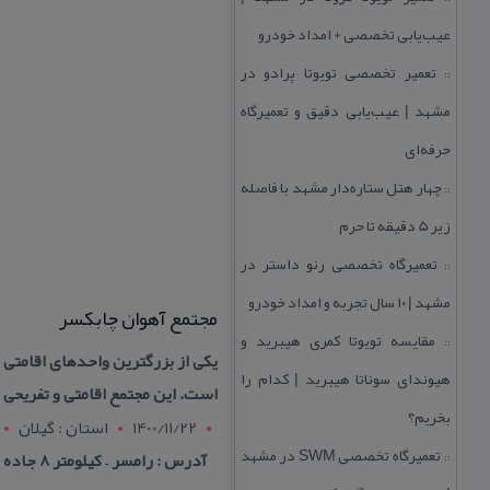
عیب‌یابی تخصصی + امداد خودرو
تعمیر تخصصی تویوتا پرادو در
::
مشهد | عیب‌یابی دقیق و تعمیرگاه
حرفه‌ای
چهار هتل‌ ستاره‌دار مشهد با فاصله
::
زیر 5 دقیقه تا حرم
تعمیرگاه تخصصی رنو داستر در
::
مشهد | ۱۰ سال تجربه و امداد خودرو
مجتمع آهوان چابكسر
مقایسه تویوتا كمری هیبرید و
::
یكی از بزرگترین واحدهای اقامتی
هیوندای سوناتا هیبرید | كدام را
است. این مجتمع اقامتی و تفریحی در فضایی ۱۸ هكتاری و بسیار سرسبز در كنار دریا و در
بخریم؟
1400/11/22
استان : گيلان
تعمیرگاه تخصصی SWM در مشهد
آدرس : رامسر – كیلومتر ۸ جاده چابكسر به رودسر – مجتمع آهوان
::