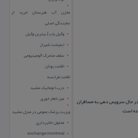
مخزن آب طبرستان خرید از
نمایندگی اصلی
وکیل یاب | بهترین وکیل
ایمپلنت شیراز
سقف متحرک آلومینیومی
اقامت یونان
اقامت فرانسه
درب اتوماتیک مشهد
میز ناهار خوری
ن در حال سرویس دهی به مسافران
ویزیت پزشک عمومی در منزل مشهد
محلول خالبرداری
exchange montreal