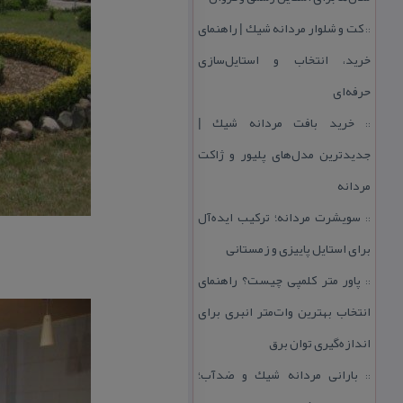
كت و شلوار مردانه شیك | راهنمای
::
خرید، انتخاب و استایل‌سازی
حرفه‌ای
خرید بافت مردانه شیك |
::
جدیدترین مدل‌های پلیور و ژاكت
مردانه
سویشرت مردانه؛ تركیب ایده‌آل
::
برای استایل پاییزی و زمستانی
پاور متر كلمپی چیست؟ راهنمای
::
انتخاب بهترین وات‌متر انبری برای
اندازه‌گیری توان برق
بارانی مردانه شیك و ضدآب؛
::