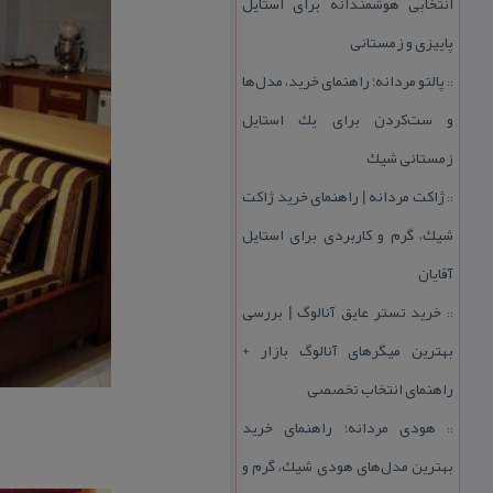
انتخابی هوشمندانه برای استایل
پاییزی و زمستانی
پالتو مردانه؛ راهنمای خرید، مدل‌ها
::
و ست‌كردن برای یك استایل
زمستانی شیك
ژاكت مردانه | راهنمای خرید ژاكت
::
شیك، گرم و كاربردی برای استایل
آقایان
خرید تستر عایق آنالوگ | بررسی
::
بهترین میگرهای آنالوگ بازار +
راهنمای انتخاب تخصصی
هودی مردانه؛ راهنمای خرید
::
بهترین مدل‌های هودی شیك، گرم و