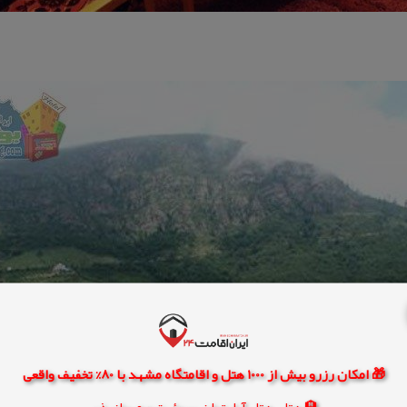
🎁 امکان رزرو بیش از 1000 هتل و اقامتگاه مشهد با 80% تخفیف واقعی
🏨 هتل، هتل آپارتمان، سوئیت و مهمانپذیر