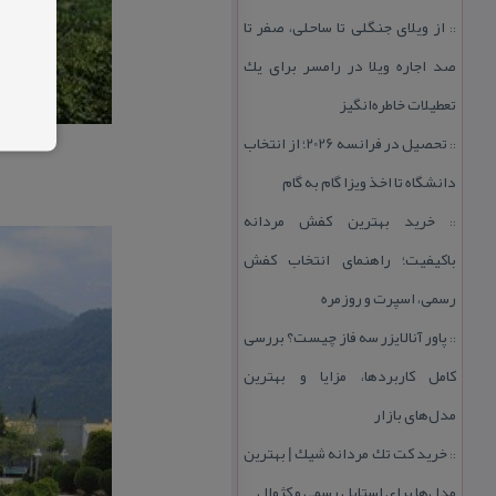
از ویلای جنگلی تا ساحلی، صفر تا
::
صد اجاره ویلا در رامسر برای یك
تعطیلات خاطره‌انگیز
تحصیل در فرانسه 2026؛ از انتخاب
::
دانشگاه تا اخذ ویزا گام به گام
خرید بهترین كفش مردانه
::
باكیفیت؛ راهنمای انتخاب كفش
رسمی، اسپرت و روزمره
پاور آنالایزر سه فاز چیست؟ بررسی
::
كامل كاربردها، مزایا و بهترین
مدل‌های بازار
خرید كت تك مردانه شیك | بهترین
::
مدل‌ها برای استایل رسمی و كژوال