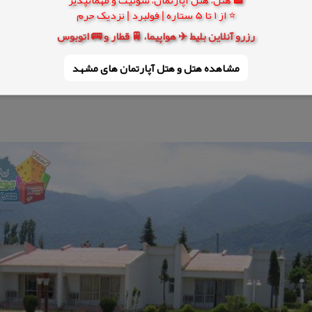
⭐ از 1 تا 5 ستاره | فولبرد | نزدیک حرم
رزرو آنلاین بلیط ✈️ هواپیما، 🚆 قطار و 🚌 اتوبوس
مشاهده هتل و هتل‌ آپارتمان های مشهد