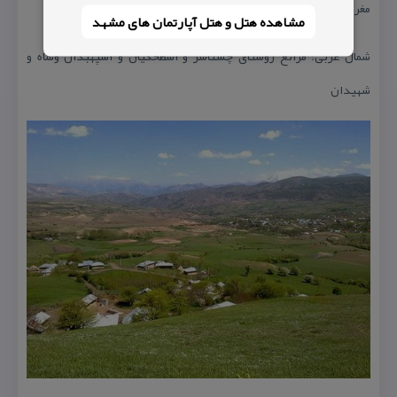
مغرب: مراتع و اراضی روستای اسطخكیان
مشاهده هتل و هتل‌ آپارتمان های مشهد
شمال غربی: مراتع روستای چشناسر و اسطخكیان و اسپهبدان وشاه و
شهیدان