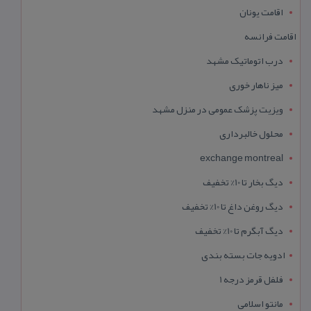
اقامت یونان
اقامت فرانسه
درب اتوماتیک مشهد
میز ناهار خوری
ویزیت پزشک عمومی در منزل مشهد
محلول خالبرداری
exchange montreal
دیگ بخار تا 10% تخفیف
دیگ روغن داغ تا 10% تخفیف
دیگ آبگرم تا 10% تخفیف
ادویه جات بسته بندی
فلفل قرمز درجه 1
مانتو اسلامی