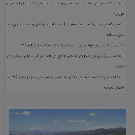
مكانیك سیار در مشهد | عیب‌یابی و تعمیر تخصصی در محل (سریع و
::
فوری)
تعمیرگاه تخصصی كوییك در مشهد | عیب‌یابی حرفه‌ای و امداد فوری با ۱۰
::
سال سابقه
اگر فقط 10 وسیله بتوانید بخرید، اولویت با كدام تجهیزات است؟
::
خدمات پزشكی در منزل؛ راهنمای جامع دریافت مراقبت‌های درمانی در
::
خانه
امداد خودرو جك در مشهد | تعمیر تخصصی و عیب‌یابی خودروهای JAC با
::
۱۰ سال تجربه