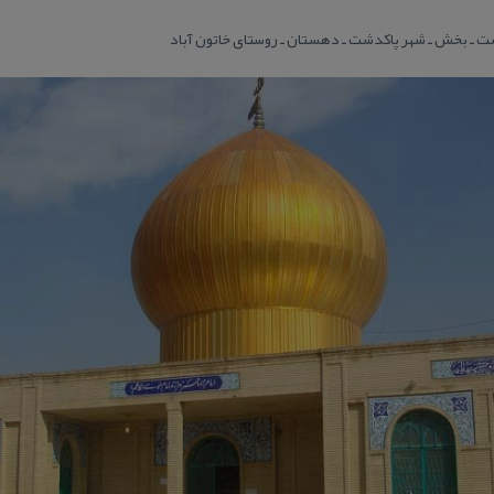
 ـ بخش ـ شهر پاكدشت ـ دهستان ـ روستای خاتون آباد