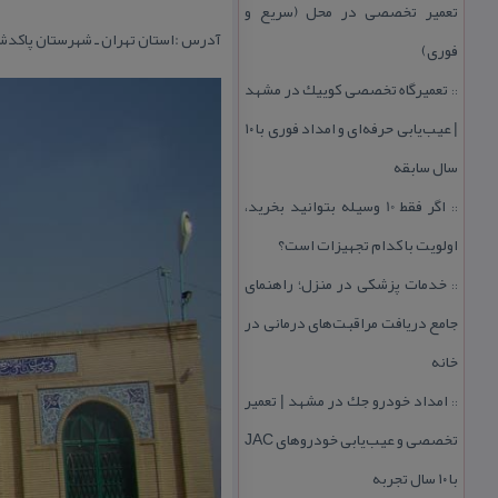
تعمیر تخصصی در محل (سریع و
آدرس :استان تهران ـ شهرستان پاكدشت
فوری)
تعمیرگاه تخصصی كوییك در مشهد
::
| عیب‌یابی حرفه‌ای و امداد فوری با ۱۰
سال سابقه
اگر فقط 10 وسیله بتوانید بخرید،
::
اولویت با كدام تجهیزات است؟
خدمات پزشكی در منزل؛ راهنمای
::
جامع دریافت مراقبت‌های درمانی در
خانه
امداد خودرو جك در مشهد | تعمیر
::
تخصصی و عیب‌یابی خودروهای JAC
با ۱۰ سال تجربه