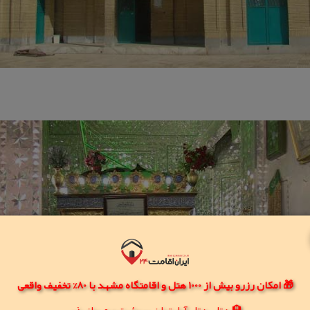
🎁 امکان رزرو بیش از 1000 هتل و اقامتگاه مشهد با 80% تخفیف واقعی
🏨 هتل، هتل آپارتمان، سوئیت و مهمانپذیر