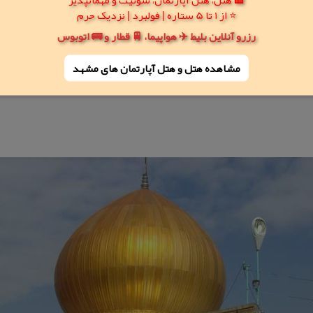
⭐ از 1 تا 5 ستاره | فولبرد | نزدیک حرم
رزرو آنلاین بلیط ✈️ هواپیما، 🚆 قطار و 🚌 اتوبوس
مشاهده هتل و هتل‌ آپارتمان های مشهد