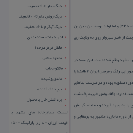
دیگ بخار تا 10% تخفیف
دیگ روغن داغ تا 10% تخفیف
از نوادگان امام حسن مجتبی (علیه السلام) به شمار می روند. نام امامزاده طالب (علیه السلام) به نقل از كنز الانساب (صفحه ۴۲) و اما اولاد یوسف بن حین بن
دیگ آبگرم تا 10% تخفیف
ادویه جات بسته بندی
یمت از شهر سبزوار روی به ولایت ری
فلفل قرمز درجه 1
مانتو اسلامی
ن ـ مشهد واقع شده است. این بقعه در
مانتو حجاب
محوطه ای پر درخت و با صفا محصور گردیده است. ساختمان بقعه با طرح مستطیل شكل آجری، مشتمل بر ایوان و گنبد فلزی مدور آبی رنگ و طرفین ایوان ۴ طاقنما با
مانتو پوشیده
دوره صفویه بوده و در فهرست بناهای
برج خنک کننده
در سال ۱۳۷۷ به صورت خشت و گل بوده كه با همت اداره اوقاف وامور خیریه پاكدشت
برداشتن خال با محلول
 را به وجود آورده و به لحاظ گرایش
لیست مسافرخانه های مشهد با
بك سردرب به بناهای قبل از دوره قاجاریه مشهور به پرعقابی و
قیمت ارزان + داری پارکینگ + 50%
تخفیف