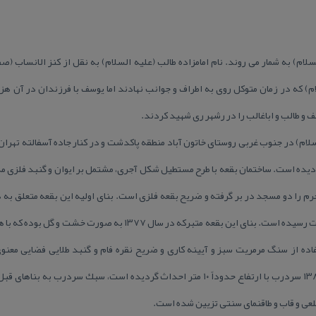
م) كه در زمان متوكل روی به اطراف و جوانب نهادند اما یوسف با فرزندان در آن هز
 و طالب و اباغالب را در رشهر ری شهید كردند.
لسلام) در جنوب غربی روستای خاتون آباد منطقه پاكدشت و در كنار جاده آسفالته تهرا
م را دو مسجد در بر گرفته و ضریح بقعه فلزی است. بنای اولیه این بقعه متعلق به 
تاریخی فرهنگی میراث فرهنگی به ثبت رسیده است. بنای این بقعه متبركه 
اده از سنگ مرمریت سبز و آیینه كاری و ضریح نقره فام و گنبد طلایی فضایی معنوی
ساختمان به معماری سنتی، در سال ۱۳۸۴ سردرب با ارتفاع حدوداً ۱۰ متر احداث گردیده است، س
ی و قاب و طاقنمای سنتی تزیین شده است.