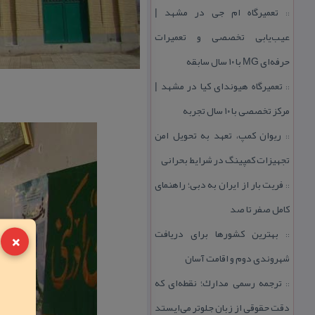
تعمیرگاه ام جی در مشهد |
::
عیب‌یابی تخصصی و تعمیرات
حرفه‌ای MG با ۱۰ سال سابقه
تعمیرگاه هیوندای كیا در مشهد |
::
مركز تخصصی با ۱۰ سال تجربه
ریوان كمپ، تعهد به تحویل امن
::
تجهیزات كمپینگ در شرایط بحرانی
فریت بار از ایران به دبی؛ راهنمای
::
كامل صفر تا صد
×
بهترین كشورها برای دریافت
::
شهروندی دوم و اقامت آسان
ترجمه رسمی مدارك؛ نقطه‌ای كه
::
دقت حقوقی از زبان جلوتر می‌ایستد