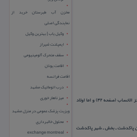
مخزن آب طبرستان خرید از
نمایندگی اصلی
وکیل یاب | بهترین وکیل
ایمپلنت شیراز
سقف متحرک آلومینیومی
اقامت یونان
اقامت فرانسه
درب اتوماتیک مشهد
میز ناهار خوری
از نوادگان امام حسن مجتبی (علیه السلام) به شمار می روند. نام امامزاده طالب (علیه السلام) به نقل از كنز الانساب (صفحه ۴۲) و اما اولاد
ویزیت پزشک عمومی در منزل مشهد
محلول خالبرداری
ان پاكدشت ـ بخش ـ شهر پاكدشت
exchange montreal