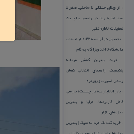
از ویلای جنگلی تا ساحلی، صفر تا
::
صد اجاره ویلا در رامسر برای یك
تعطیلات خاطره‌انگیز
تحصیل در فرانسه 2026؛ از انتخاب
::
دانشگاه تا اخذ ویزا گام به گام
خرید بهترین كفش مردانه
::
باكیفیت؛ راهنمای انتخاب كفش
رسمی، اسپرت و روزمره
پاور آنالایزر سه فاز چیست؟ بررسی
::
كامل كاربردها، مزایا و بهترین
مدل‌های بازار
خرید كت تك مردانه شیك | بهترین
::
مدل‌ها برای استایل رسمی و كژوال