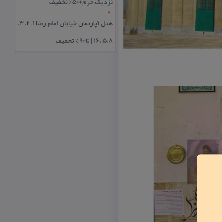
نزدیک حرم+50% تخفیف
هتل آپارتمان خیابان امام رضا 1، 2، 3،
5،8 ،16 | تا 90 % تخفیف