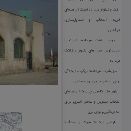
كت و شلوار مردانه شیك | راهنمای
::
خرید، انتخاب و استایل‌سازی
حرفه‌ای
خرید بافت مردانه شیك |
::
جدیدترین مدل‌های پلیور و ژاكت
مردانه
سویشرت مردانه؛ تركیب ایده‌آل
::
برای استایل پاییزی و زمستانی
پاور متر كلمپی چیست؟ راهنمای
::
انتخاب بهترین وات‌متر انبری برای
اندازه‌گیری توان برق
بارانی مردانه شیك و ضدآب؛
::