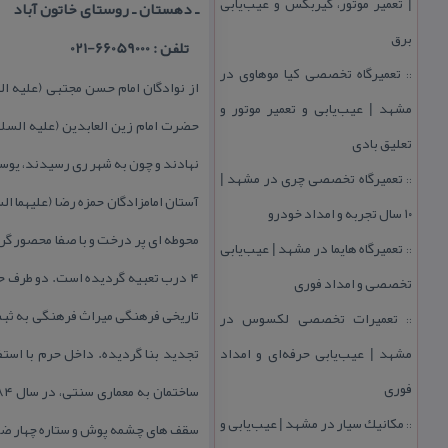
| تعمیر موتور، گیربكس و عیب‌یابی
ـ دهستان ـ روستای خاتون آباد
برق
تلفن : 66059000-021
تعمیرگاه تخصصی كیا موهاوی در
::
مشهد | عیب‌یابی و تعمیر موتور و
حضرت امام زین العابدین (علیه السلا
تعلیق بادی
نهادند و چون به شهر ری رسیدند، یوسف
تعمیرگاه تخصصی چری در مشهد |
::
آستان امامزادگان حمزه رضا (علیهما ا
۱۰ سال تجربه و امداد خودرو
تعمیرگاه هایما در مشهد | عیب‌یابی
::
۴ درب تعبیه گردیده است. دو طرف حر
تخصصی و امداد فوری
تعمیرات تخصصی لكسوس در
::
مشهد | عیب‌یابی حرفه‌ای و امداد
تجدید بنا گردیده. داخل حرم با استف
فوری
مكانیك سیار در مشهد | عیب‌یابی و
::
سقف های چشمه پوش و ستاره چهار ضلع