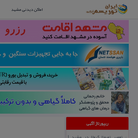
اماکن دیدنی مشهد
ریپورتاژ آگهی
تعمیر تویوتا كرولا در مشهد |
::