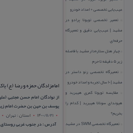
عیب‌یابی تخصصی + امداد خودرو
تعمیر تخصصی تویوتا پرادو در
::
مشهد | عیب‌یابی دقیق و تعمیرگاه
حرفه‌ای
چهار هتل‌ ستاره‌دار مشهد با فاصله
::
زیر 5 دقیقه تا حرم
تعمیرگاه تخصصی رنو داستر در
::
مشهد | ۱۰ سال تجربه و امداد خودرو
امامزادگان حمزه و رضا (ع) پ
مقایسه تویوتا كمری هیبرید و
::
هیوندای سوناتا هیبرید | كدام را
یوسف بن حین بن حضرت امام زین ا
بخریم؟
1400/11/21
استان : تهران
تعمیرگاه تخصصی SWM در مشهد
آدرس : در جنوب غربی روستای خ
::