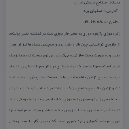
دسته : صنایع دستی ایران
آدرس : اصفهان یزد
تلفن : 66059000-021
زغره دوزی یا ژغره دوزی به معنی فلز دوزی ست در گذشته جنس پولك‌ها
از فلزهای گرانبهایی چون طلا و نقره بود و همچنین ملیله‌ها نیز از همان
جنس و به صورت دست ساز تهیه می‌گردید این نوع دوخت كه بسیار زیبا و
ظریف است معمولاً به صورت دو خط موازی در كنار هم یك خط پهن را ایجاد
می‌نمود و برای تزئین حاشیه لباس‌ها در قسمت یقه پیش سینه، حاشیه
كت و تزئین حاشیه پرده‌های بزرگ استفاده می‌شد این دوخت زیبا در دو
مرحله یعنی زغره و سپس جلوه دوزی به انجام می‌رسد جلوه دوختی است
كه حتماً می‌بایست روی حد فاصل و روی دوخت‌های زمینه انجام شود جلوه
دوزی مرحله تكمیلی زغره دوزی است كه زیبایی كار را صد چندان