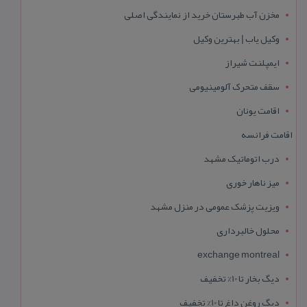
مخزن آب طبرستان خرید از نمایندگی اصلی
وکیل یاب | بهترین وکیل
ایمپلنت شیراز
سقف متحرک آلومینیومی
اقامت یونان
اقامت فرانسه
درب اتوماتیک مشهد
میز ناهار خوری
ویزیت پزشک عمومی در منزل مشهد
محلول خالبرداری
exchange montreal
دیگ بخار تا 10% تخفیف
دیگ روغن داغ تا 10% تخفیف