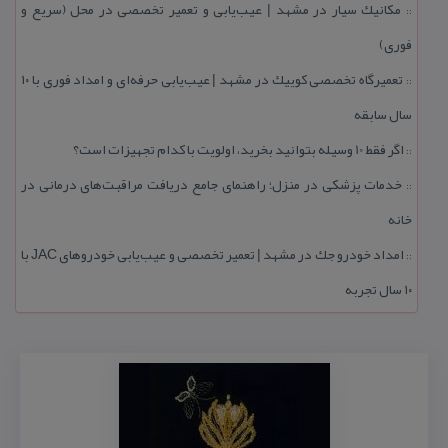
مكانیك سیار در مشهد | عیب‌یابی و تعمیر تخصصی در محل (سریع و
::
فوری)
تعمیرگاه تخصصی كوییك در مشهد | عیب‌یابی حرفه‌ای و امداد فوری با ۱۰
::
سال سابقه
اگر فقط 10 وسیله بتوانید بخرید، اولویت با كدام تجهیزات است؟
::
خدمات پزشكی در منزل؛ راهنمای جامع دریافت مراقبت‌های درمانی در
::
خانه
امداد خودرو جك در مشهد | تعمیر تخصصی و عیب‌یابی خودروهای JAC با
::
۱۰ سال تجربه