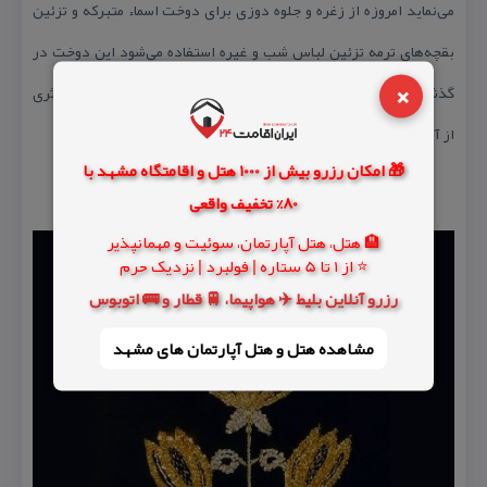
می‌نماید امروزه از زغره و جلوه دوزی برای دوخت اسماء متبركه و تزئین
بقچه‌های ترمه تزئین لباس شب و غیره استفاده می‌شود این دوخت در
×
گذشته فقط در یزد و اصفهان به كار گرفته می‌شد و امروزه متاسفانه اثری
از آثار این دوخت زیبا وجود ندارد.
🎁 امکان رزرو بیش از 1000 هتل و اقامتگاه مشهد با
80% تخفیف واقعی
🏨 هتل، هتل آپارتمان، سوئیت و مهمانپذیر
⭐ از 1 تا 5 ستاره | فولبرد | نزدیک حرم
رزرو آنلاین بلیط ✈️ هواپیما، 🚆 قطار و 🚌 اتوبوس
مشاهده هتل و هتل‌ آپارتمان های مشهد