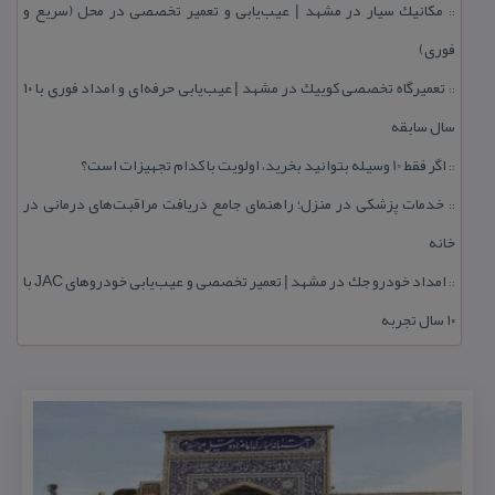
مكانیك سیار در مشهد | عیب‌یابی و تعمیر تخصصی در محل (سریع و
::
فوری)
تعمیرگاه تخصصی كوییك در مشهد | عیب‌یابی حرفه‌ای و امداد فوری با ۱۰
::
سال سابقه
اگر فقط 10 وسیله بتوانید بخرید، اولویت با كدام تجهیزات است؟
::
خدمات پزشكی در منزل؛ راهنمای جامع دریافت مراقبت‌های درمانی در
::
خانه
امداد خودرو جك در مشهد | تعمیر تخصصی و عیب‌یابی خودروهای JAC با
::
۱۰ سال تجربه