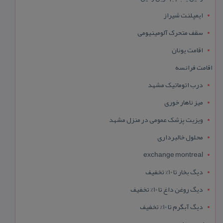
ایمپلنت شیراز
سقف متحرک آلومینیومی
اقامت یونان
اقامت فرانسه
درب اتوماتیک مشهد
میز ناهار خوری
ویزیت پزشک عمومی در منزل مشهد
محلول خالبرداری
exchange montreal
دیگ بخار تا 10% تخفیف
دیگ روغن داغ تا 10% تخفیف
دیگ آبگرم تا 10% تخفیف