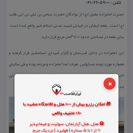
تلفن : 66059000-021
حضرت امامزاده عقیل (ع) از نوادگان حضرت عباس بن علی بن ابی طالب
(ع) است. بقعه ایشان در خیابان شهید مدنی اسلام شهر واقع شده است.
بنای بقعه در مساحتی حدود ۳۷۰۰۰متر مربع قرار دارد.
این امامزاده در داخل قبرستان و گلزار شهدای اسلامشهر قرار گرفته و
هموازه مورد توجه مسئولین , هیات امنا امامزاده و مردم بوده و طی سالهای
اخیر بنای فوق نوسازی و بخش های جدیدی به آن اضافه شده است . بنای
×
جدید شكیل و سطوح آن با كاشی های رنگی پوشیده شده است
🎁 امکان رزرو بیش از 1000 هتل و اقامتگاه مشهد با
80% تخفیف واقعی
🏨 هتل، هتل آپارتمان، سوئیت و مهمانپذیر
⭐ از 1 تا 5 ستاره | فولبرد | نزدیک حرم