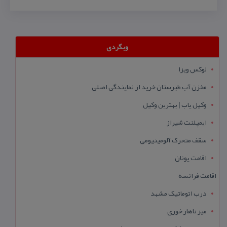
وبگردی
لوکس ویزا
مخزن آب طبرستان خرید از نمایندگی اصلی
وکیل یاب | بهترین وکیل
ایمپلنت شیراز
سقف متحرک آلومینیومی
اقامت یونان
اقامت فرانسه
درب اتوماتیک مشهد
میز ناهار خوری