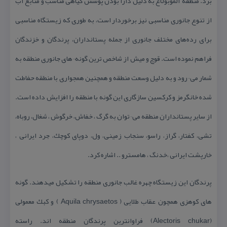
برد. منطقه آلموبولاغ به دلیل دارا بودن پوشش گیاهی مناسب و منابع آب
از تنوع جانوری مناسبی نیز برخوردار است، به طوری كه زیستگاه مناسبی
برای رده‌های مختلف جانوری از جمله پستانداران، پرندگان و خزندگان
فراهم نموده است. قوچ و میش از شاخص ترین گونه¬های جانوری منطقه به
شمار می¬رود و به دلیل وسعت منطقه و همچنین همجواری با منطقه حفاطت
شده خانگرمز و كركسین سازگاری این گونه با منطقه را افزایش داده است.
از سایر پستانداران منطقه می¬توان به گرگ ، خفاش، خرگوش ، شغال، روباه،
تشی، كفتار، گراز، راسو، سنجاب زمینی، ول، دوپای كوچك، جرد ایرانی ،
خارپشت ایرانی ،خدنگ ، هامسترو .. اشاره كرد.
پرندگان این زیستگاه چهره غالب جانوری منطقه را تشكیل میدهند. گونه
های كوهزی همچون عقاب طلایی ( Aquila chrysaetos ) و كبك معمولی
(Alectoris chukar) فراوانترین پرندگان منطقه اند. راسته