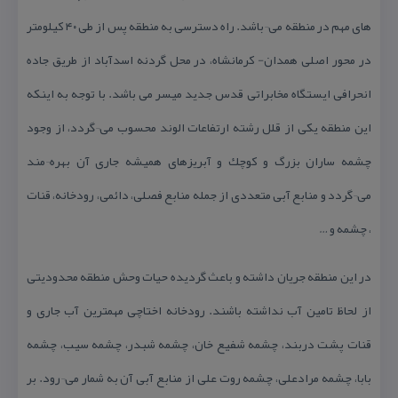
های مهم در منطقه می¬باشد. راه دسترسی به منطقه پس از طی ۴۰ كیلومتر
در محور اصلی همدان- كرمانشاه، در محل گردنه اسدآباد از طریق جاده
انحرافی ایستگاه مخابراتی قدس جدید میسر می باشد. با توجه به اینكه
این منطقه یكی از قلل رشته ارتفاعات الوند محسوب می¬گردد، از وجود
چشمه ساران بزرگ و كوچك و آبریزهای همیشه جاری آن بهره¬مند
می¬گردد و منابع آبی متعددی از جمله منابع فصلی، دائمی، رودخانه، قنات
، چشمه و …
در این منطقه جریان داشته و باعث گردیده حیات وحش منطقه محدودیتی
از لحاظ تامین آب نداشته باشند. رودخانه اختاچی مهمترین آب جاری و
قنات پشت دربند، چشمه شفیع خان، چشمه شبدر، چشمه سیب، چشمه
بابا، چشمه مرادعلی، چشمه روت علی از منابع آبی آن به شمار می¬رود. بر