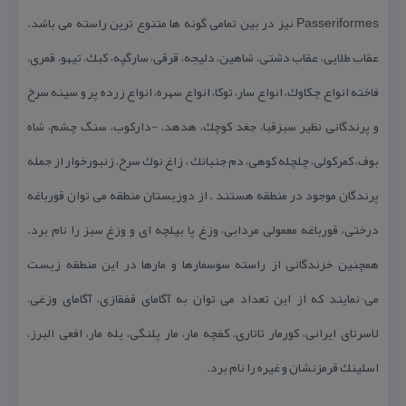
Passeriformes نیز در بین تمامی گونه ها متنوع ترین راسته می باشد.
عقاب طلایی، عقاب دشتی، شاهین، دلیجه، قرقی، سارگپه، كبك، تیهو، قمری،
فاخته انواع چكاوك، انواع سار، توكا، انواع سهره، انواع زرده پر و سینه سرخ
و پرندگانی نظیر سبزقبا، جغد كوچك، هدهد، -داركوب، سنگ چشم، شاه
بوف، كمركولی، چلچله كوهی، دم جنبانك ، زاغ نوك سرخ، زنبورخوار از جمله
پرندگان موجود در منطقه هستند . از دوزیستان منطقه می توان قورباغه
درختی، قورباغه معمولی مردابی، وزغ پا بیلچه ای و وزغ سبز را نام برد.
همچنین خزندگانی از راسته سوسمارها و مارها در این منطقه زیست
می¬نمایند كه از این تعداد می توان به آگامای قفقازی، آگامای وزغی،
لاسرتای ایرانی، كورمار تاتاری، كفچه مار، مار پلنگی، یله مار، افعی البرز،
اسلینك قرمزنشان و غیره را نام برد.