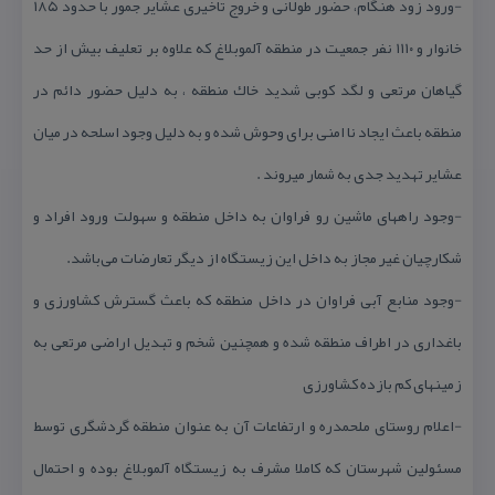
-ورود زود هنگام، حضور طولانی و خروج تاخیری عشایر جمور با حدود ۱۸۵
خانوار و ۱۱۱۰ نفر جمعیت در منطقه آلموبلاغ كه علاوه بر تعلیف بیش از حد
گیاهان مرتعی و لگد كوبی شدید خاك منطقه ، به دلیل حضور دائم در
منطقه باعث ایجاد نا امنی برای وحوش شده و به دلیل وجود اسلحه در میان
عشایر تهدید جدی به شمار میروند .
-وجود راههای ماشین رو فراوان به داخل منطقه و سهولت ورود افراد و
شكارچیان غیر مجاز به داخل این زیستگاه از دیگر تعارضات می‌باشد.
-وجود منابع آبی فراوان در داخل منطقه كه باعث گسترش كشاورزی و
باغداری در اطراف منطقه شده و همچنین شخم و تبدیل اراضی مرتعی به
زمینهای كم بازده كشاورزی
-اعلام روستای ملحمدره و ارتفاعات آن به عنوان منطقه گردشگری توسط
مسئولین شهرستان كه كاملا مشرف به زیستگاه آلموبلاغ بوده و احتمال