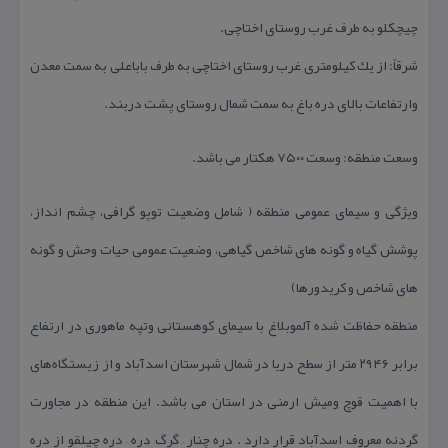
چیچكلو به طرف غرب روستای اختاچی.
شرقاً: از یك كیلومتری غرب روستای اختاچی به طرف باباعلی به سمت معدن
وارتفاعات بالای دره باغ به سمت شمال روستای پشت دربند.
وسعت منطقه: وسعت ۷۵۰۰ هكتار می باشد.
ویژگی و سیمای عمومی منطقه ( شامل وضعیت توپو گرافی، چشم انداز،
پوشش گیاه و گونه های شاخص گیاهی، وضعیت عمومی حیات وحش و گونه
های شاخص و كریدورها)
منطقه حفاظت شده آلموبلاغ با سیمای كوهستانی وتپه ماهوری در ارتفاع
برابر ۲۹۴۶ متر از سطح دریا در شمال شهرستان اسدآباد و از زیستگاه‌های
با اهمیت قوچ ومیش ارمنی در استان می باشد. این منطقه در مجاورت
گردنه معروف اسدآباد قرار دارد . دره چنار – گرگ دره – دره چپلقو از دره