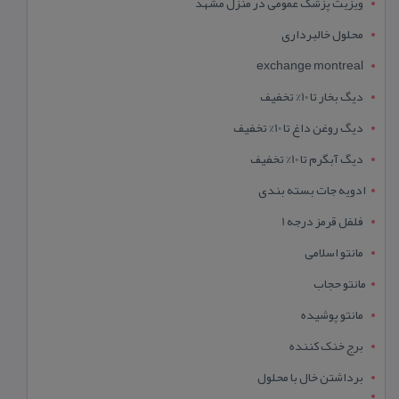
ویزیت پزشک عمومی در منزل مشهد
محلول خالبرداری
exchange montreal
دیگ بخار تا 10% تخفیف
دیگ روغن داغ تا 10% تخفیف
دیگ آبگرم تا 10% تخفیف
ادویه جات بسته بندی
فلفل قرمز درجه 1
مانتو اسلامی
مانتو حجاب
مانتو پوشیده
برج خنک کننده
برداشتن خال با محلول