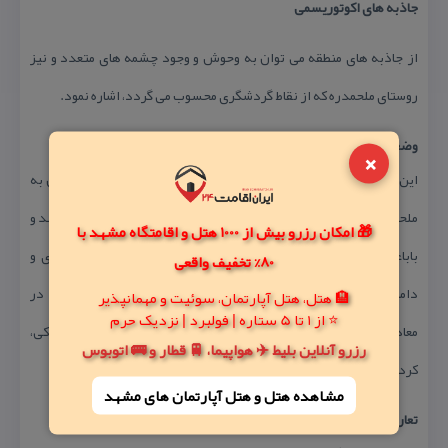
جاذبه های اكوتوریسمی
از جاذبه های منطقه می توان به وحوش و وجود چشمه های متعدد و نیز
روستای ملحمدره كه از نقاط گردشگری محسوب می گردد، اشاره نمود.
وضعیت عمومی اقتصادی اجتماعی
×
این منطقه در مجاورت ۱۷ روستا قرار دارد كه از مهم ترین آنها می¬توان به
ملحمدره ، تاج آباد ، ترخین آباد، بیاج، چنار علیا، محمد آباد، پیرملو، قرآكند و
🎁 امکان رزرو بیش از 1000 هتل و اقامتگاه مشهد با
باباعلی اشاره نمود. عمده ترین فعالیت‌های اقتصادی مردم كشاورزی و
80% تخفیف واقعی
دامداری می باشد. تعدادی نیز به دلیل وجود فعالیت های معدنی در
🏨 هتل، هتل آپارتمان، سوئیت و مهمانپذیر
⭐ از 1 تا 5 ستاره | فولبرد | نزدیک حرم
معادن مشغول به كار هستند. اهالی این روستاها عمدتاً به زبان‌های تركی،
رزرو آنلاین بلیط ✈️ هواپیما، 🚆 قطار و 🚌 اتوبوس
كردی و چند آبادی هم به زبان‌های لری و لكی صحبت می كنند.
مشاهده هتل و هتل‌ آپارتمان های مشهد
تعارضات مهم منطقه