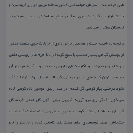
طبق طبقه بندی سازمان هواشناسی كشور منطقه مزبور در زیر گروه سرد و
خشك قرار می¬گیرد به طوری كه آب و هوای منطقه در زمستان سرد و در
تابستان معتدل می‎باشد.
با توجه به شیب ، جهت و همچنین برخورداری از نزولات جوی، منطقه مذكور
از پوشش گیاهی بسیار مناسب با تنوع گونه ای بالا ، فرم های رویشی علفی
، بوته ای ودرختچه ای و با كاربردهای دارویی ، صنعتی و .. اشاره نمود. از آن
جمله می توان گونه های شبدر درختی، گل لاله، شقایق، پونه، توتیا، شنگ،
نخود درختی، پیاز كوهی، گل گندم، در منه، زنبق، موسیر، لاله كوهی، لاله
سرنگون ، كنگر، ریواس، آزربه، شیرین بیان ، گون، گل ختمی، گزنه، گل
گاوزبان و بومادران، بادام كوهی ، البالوی وحشی، زرشك، تمشك، گز ، انجیر،
خشخاش ، علف گوسفندی، علف هفت بند، كاسنی، تلخه و خارشتر را نام