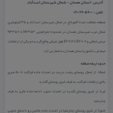
آدرس : استان همدان - شمال شهرستان اسدآباد
تلفن : 66059000-021
منطقه حفاظت شده آلموبلاغ در شمال شهرستان اسدآباد و ۳۵ كیلومتری
شمال غرب شهرستان همدان در محدوده جغرافیایی N3453 تا N3457
عرض شمالی و E4807 تا E4812 طول شرقی واقع گردیده و یكی از ارتفاعات
مهم غرب كشور و استان همدان به شمار می آید.
حدود اربعه منطقه
شمالاً : از شمال روستای پشت دربند در امتداد جاده قراكند تا ۵۰۰ متری
بالای ارتفاعات قراكند به طرف شرق روستای گلدره.
غرباً: از شرق روستای گلدره در امتداد جنوب ادامه جاده مالرو به طرف
چنارعلیا.
جنوباً: از شرق روستای چنارعلیا در امتداد جاده ماشین رو تا ضلع جنوبی