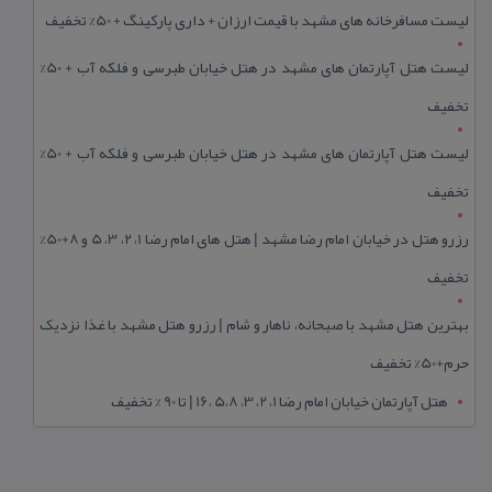
لیست مسافرخانه های مشهد با قیمت ارزان + داری پارکینگ + 50% تخفیف
لیست هتل آپارتمان های مشهد در هتل خیابان طبرسی و فلکه آب + 50%
تخفیف
لیست هتل آپارتمان های مشهد در هتل خیابان طبرسی و فلکه آب + 50%
تخفیف
رزرو هتل در خیابان امام رضا مشهد | هتل‌ های امام رضا 1، 2، 3، 5 و 8+50%
تخفیف
بهترین هتل مشهد با صبحانه، ناهار و شام | رزرو هتل مشهد با غذا نزدیک
حرم+50% تخفیف
هتل آپارتمان خیابان امام رضا 1، 2، 3، 5،8 ،16 | تا 90 % تخفیف