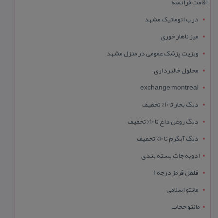
اقامت فرانسه
درب اتوماتیک مشهد
میز ناهار خوری
ویزیت پزشک عمومی در منزل مشهد
محلول خالبرداری
exchange montreal
دیگ بخار تا 10% تخفیف
دیگ روغن داغ تا 10% تخفیف
دیگ آبگرم تا 10% تخفیف
ادویه جات بسته بندی
فلفل قرمز درجه 1
مانتو اسلامی
مانتو حجاب