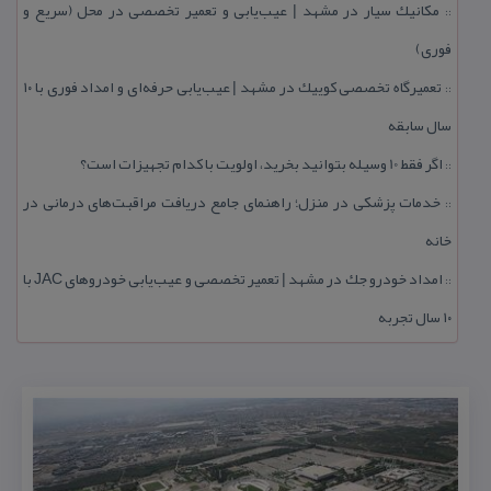
مكانیك سیار در مشهد | عیب‌یابی و تعمیر تخصصی در محل (سریع و
::
فوری)
تعمیرگاه تخصصی كوییك در مشهد | عیب‌یابی حرفه‌ای و امداد فوری با ۱۰
::
سال سابقه
اگر فقط 10 وسیله بتوانید بخرید، اولویت با كدام تجهیزات است؟
::
خدمات پزشكی در منزل؛ راهنمای جامع دریافت مراقبت‌های درمانی در
::
خانه
امداد خودرو جك در مشهد | تعمیر تخصصی و عیب‌یابی خودروهای JAC با
::
۱۰ سال تجربه