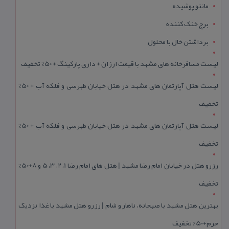
مانتو پوشیده
برج خنک کننده
برداشتن خال با محلول
لیست مسافرخانه های مشهد با قیمت ارزان + داری پارکینگ + 50% تخفیف
لیست هتل آپارتمان های مشهد در هتل خیابان طبرسی و فلکه آب + 50%
تخفیف
لیست هتل آپارتمان های مشهد در هتل خیابان طبرسی و فلکه آب + 50%
تخفیف
رزرو هتل در خیابان امام رضا مشهد | هتل‌ های امام رضا 1، 2، 3، 5 و 8+50%
تخفیف
بهترین هتل مشهد با صبحانه، ناهار و شام | رزرو هتل مشهد با غذا نزدیک
حرم+50% تخفیف