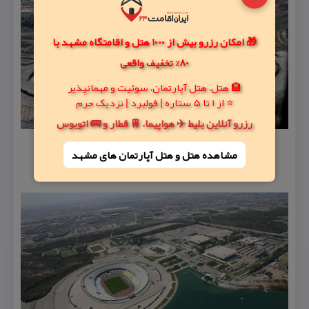
🎁 امکان رزرو بیش از 1000 هتل و اقامتگاه مشهد با
80% تخفیف واقعی
🏨 هتل، هتل آپارتمان، سوئیت و مهمانپذیر
⭐ از 1 تا 5 ستاره | فولبرد | نزدیک حرم
رزرو آنلاین بلیط ✈️ هواپیما، 🚆 قطار و 🚌 اتوبوس
مشاهده هتل و هتل‌ آپارتمان های مشهد