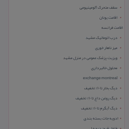
سقف متحرک آلومینیومی
اقامت یونان
اقامت فرانسه
درب اتوماتیک مشهد
میز ناهار خوری
ویزیت پزشک عمومی در منزل مشهد
محلول خالبرداری
exchange montreal
دیگ بخار تا 10% تخفیف
دیگ روغن داغ تا 10% تخفیف
دیگ آبگرم تا 10% تخفیف
ادویه جات بسته بندی
فلفل قرمز درجه 1