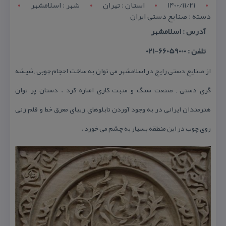
1400/11/21
استان : تهران
شهر : اسلامشهر
دسته : صنایع دستی ایران
آدرس : اسلامشهر
تلفن : 66059000-021
از صنایع دستی رایج در اسلامشهر می توان به ساخت احجام چوبی , شیشه
گری دستی , صنعت سنگ و منبت كاری اشاره كرد . دستان پر توان
هنرمندان ایرانی در به وجود آوردن تابلوهای زیبای معرق خط و قلم زنی
روی چوب در این منطقه بسیار به چشم می خورد .