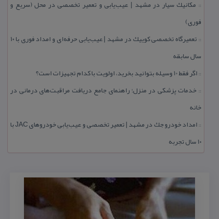
مكانیك سیار در مشهد | عیب‌یابی و تعمیر تخصصی در محل (سریع و
::
فوری)
تعمیرگاه تخصصی كوییك در مشهد | عیب‌یابی حرفه‌ای و امداد فوری با ۱۰
::
سال سابقه
اگر فقط 10 وسیله بتوانید بخرید، اولویت با كدام تجهیزات است؟
::
خدمات پزشكی در منزل؛ راهنمای جامع دریافت مراقبت‌های درمانی در
::
خانه
امداد خودرو جك در مشهد | تعمیر تخصصی و عیب‌یابی خودروهای JAC با
::
۱۰ سال تجربه