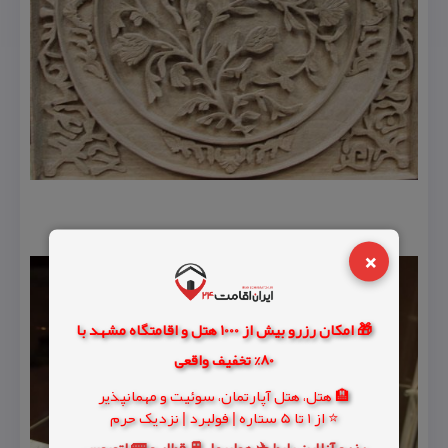
×
🎁 امکان رزرو بیش از 1000 هتل و اقامتگاه مشهد با
80% تخفیف واقعی
🏨 هتل، هتل آپارتمان، سوئیت و مهمانپذیر
⭐ از 1 تا 5 ستاره | فولبرد | نزدیک حرم
رزرو آنلاین بلیط ✈️ هواپیما، 🚆 قطار و 🚌 اتوبوس