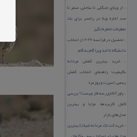
از ویلای جنگلی تا ساحلی، صفر تا
::
صد اجاره ویلا در رامسر برای یك
تعطیلات خاطره‌انگیز
تحصیل در فرانسه 2026؛ از انتخاب
::
دانشگاه تا اخذ ویزا گام به گام
خرید بهترین كفش مردانه
::
باكیفیت؛ راهنمای انتخاب كفش
رسمی، اسپرت و روزمره
پاور آنالایزر سه فاز چیست؟ بررسی
::
كامل كاربردها، مزایا و بهترین
مدل‌های بازار
خرید كت تك مردانه شیك | بهترین
::
مدل‌ها برای استایل رسمی و كژوال