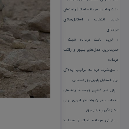
كت و شلوار مردانه شیك | راهنمای
::
خرید، انتخاب و استایل‌سازی
حرفه‌ای
خرید بافت مردانه شیك |
::
جدیدترین مدل‌های پلیور و ژاكت
مردانه
سویشرت مردانه؛ تركیب ایده‌آل
::
برای استایل پاییزی و زمستانی
پاور متر كلمپی چیست؟ راهنمای
::
انتخاب بهترین وات‌متر انبری برای
اندازه‌گیری توان برق
بارانی مردانه شیك و ضدآب؛
::