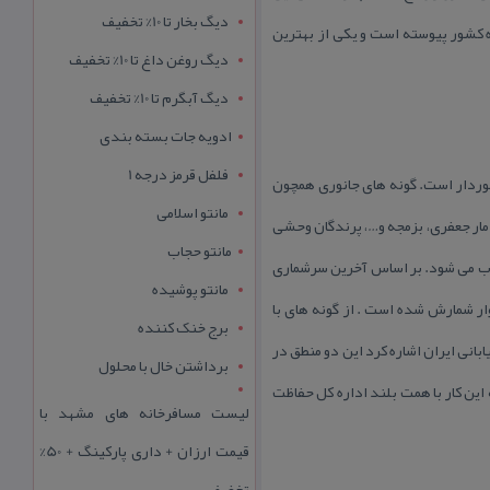
دیگ بخار تا 10% تخفیف
 كشور پیوسته است و یكی از بهترین
دیگ روغن داغ تا 10% تخفیف
دیگ آبگرم تا 10% تخفیف
ادویه جات بسته بندی
فلفل قرمز درجه 1
رخوردار است. گونه های جانوری همچون
مانتو اسلامی
ر، مار جعفری، بزمجه و…، پرندگان وحشی
مانتو حجاب
سوب می شود. بر اساس آخرین سرشماری
مانتو پوشیده
پروند سبزوار شمارش شده است . از گونه های با
برج خنک کننده
بانی ایران اشاره كرد این دو منطق در
برداشتن خال با محلول
ین كار با همت بلند اداره كل حفاظت
لیست مسافرخانه های مشهد با
قیمت ارزان + داری پارکینگ + 50%
تخفیف