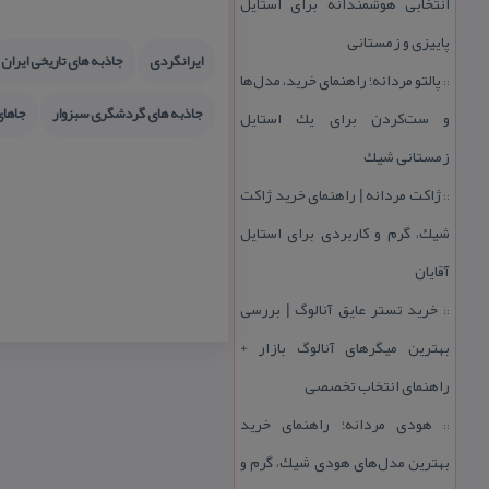
انتخابی هوشمندانه برای استایل
پاییزی و زمستانی
ایرانگردی
جاذبه های تاریخی ایران
پالتو مردانه؛ راهنمای خرید، مدل‌ها
::
جاذبه های گردشگری سبزوار
جاهای
و ست‌كردن برای یك استایل
زمستانی شیك
ژاكت مردانه | راهنمای خرید ژاكت
::
شیك، گرم و كاربردی برای استایل
آقایان
خرید تستر عایق آنالوگ | بررسی
::
بهترین میگرهای آنالوگ بازار +
راهنمای انتخاب تخصصی
هودی مردانه؛ راهنمای خرید
::
بهترین مدل‌های هودی شیك، گرم و