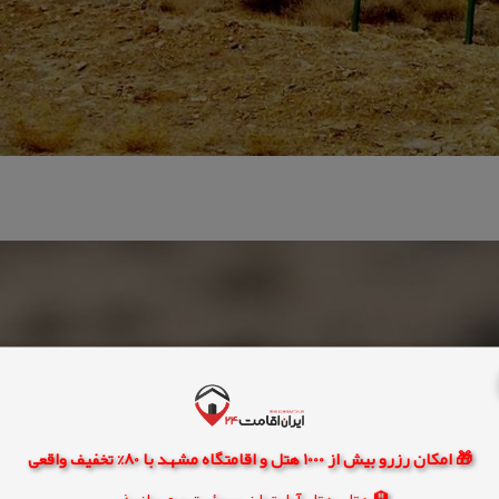
🎁 امکان رزرو بیش از 1000 هتل و اقامتگاه مشهد با 80% تخفیف واقعی
🏨 هتل، هتل آپارتمان، سوئیت و مهمانپذیر