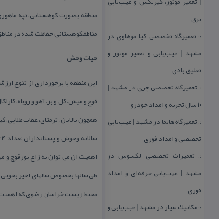
| تعمیر موتور، گیربكس و عیب‌یابی
منطقه بصورت كوهستانی، تپه ماهوری 
برق
مناطقكوهستانی حفاظت شده در مناطق
تعمیرگاه تخصصی كیا موهاوی در
::
مشهد | عیب‌یابی و تعمیر موتور و
حیات وحش
تعلیق بادی
این منطقه با برخورداری از تنوع ارزش
تعمیرگاه تخصصی چری در مشهد |
::
قوچ و میش، كل و بز، آهو و روباه، كارا
۱۰ سال تجربه و امداد خودرو
همچون بالابان، ترمتای، عقاب طلایی،
تعمیرگاه هایما در مشهد | عیب‌یابی
::
تخصصی و امداد فوری
تعمیرات تخصصی لكسوس در
اهمیت ان می توان به زاغ بور قوچ و می
::
مشهد | عیب‌یابی حرفه‌ای و امداد
طی سالها بخصوص سالهای اخیر بخوبی ح
فوری
محیط زیست خراسان رضوی كه اهمیت خ
مكانیك سیار در مشهد | عیب‌یابی و
::