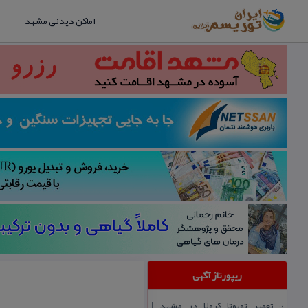
اماکن دیدنی مشهد
ریپورتاژ آگهی
تعمیر تویوتا كرولا در مشهد |
::