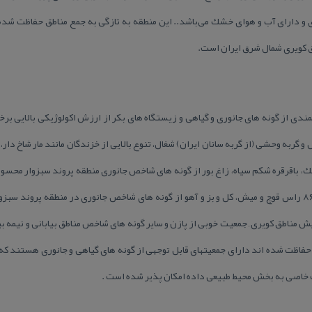
و دارای آب و هوای خشك می‌باشد.. این منطقه به تازگی به جمع مناطق حفاظت شده
 كویری شمال شرق ایران است.
مندی از گونه های جانوری و گیاهی و زیستگاه های بكر از ارزش اكولوژیكی بالایی ب
كال و گربه وحشی (از گربه سانان ایران) شغال، تنوع بالایی از خزندگان مانند مار شاخ دا
 كبك، باقرقره شكم سیاه، زاغ بور از گونه های شاخص جانوری منطقه پروند سبزوار مح
سالانه وحوش و پستانداران تعداد ۸۶۴ راس قوچ و میش، كل و بز و آهو از گونه های شاخص جانوری در منطقه 
ش مناطق كویری , جمعیت خوبی از پازن و سایر گونه های شاخص مناطق بیابانی و نیمه بیا
فاظت شده اند دارای جمعیتهای قابل توجهی از گونه های گیاهی و جانوری هستند كه ا
اصی به بخش محیط طبیعی داده امكان پذیر شده است .