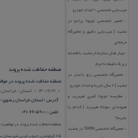
عیب‌یابی تخصصی + امداد خودرو
تعمیر تخصصی تویوتا پرادو در
::
مشهد | عیب‌یابی دقیق و تعمیرگاه
حرفه‌ای
چهار هتل‌ ستاره‌دار مشهد با فاصله
::
زیر 5 دقیقه تا حرم
منطقه حفاظت شده پروند
تعمیرگاه تخصصی رنو داستر در
::
منطقه حفاظت شده پروند در موقعیت جغرافیایی N3553 E5700 در استان خراسان رضوی واقع 
مشهد | ۱۰ سال تجربه و امداد خودرو
1400/11/21
استان : خراسان 
مقایسه تویوتا كمری هیبرید و
::
آدرس : استان خراسان رضوی- ۷۵ كیلومتری جنوب غربی شهرستان سبزوار- بخش رودا
هیوندای سوناتا هیبرید | كدام را
تلفن : 66059000-021
بخریم؟
تعمیرگاه تخصصی SWM در مشهد
::
۷۵ كیلومتری جنوب غربی شهرستان 