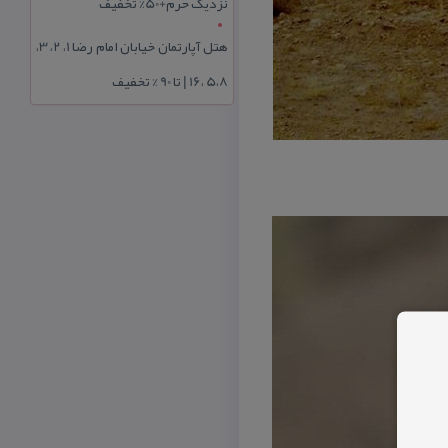
نزدیک حرم+50% تخفیف
هتل آپارتمان خیابان امام رضا 1، 2، 3،
5،8 ،16 | تا 90 % تخفیف