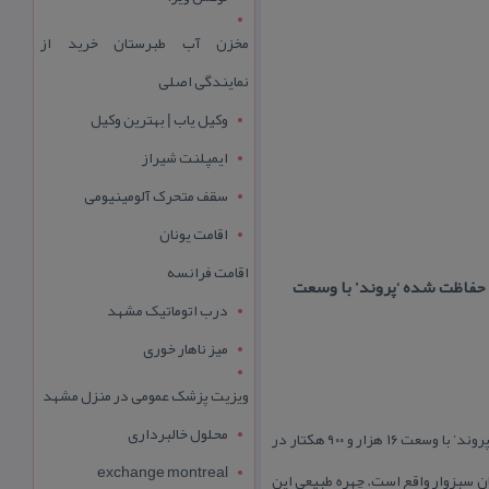
مخزن آب طبرستان خرید از
نمایندگی اصلی
وکیل یاب | بهترین وکیل
ایمپلنت شیراز
سقف متحرک آلومینیومی
اقامت یونان
اقامت فرانسه
درب اتوماتیک مشهد
میز ناهار خوری
ویزیت پزشک عمومی در منزل مشهد
محلول خالبرداری
منطقه حفاظت شده پروند در موقعیت جغرافیایی N3553 E5700 در استان خراسان رضوی واقع است. منطقه حفاظت شده ‘پروند’ با وسعت ۱۶ هزار و ۹۰۰ هكتار در
exchange montreal
 سبزوار واقع است. چهره طبیعی این