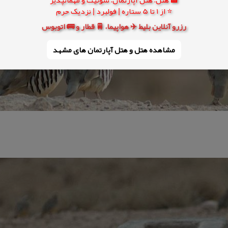
⭐ از 1 تا 5 ستاره | فولبرد | نزدیک حرم
رزرو آنلاین بلیط ✈️ هواپیما، 🚆 قطار و 🚌 اتوبوس
مشاهده هتل و هتل‌ آپارتمان های مشهد