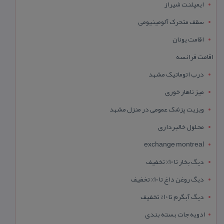
ایمپلنت شیراز
سقف متحرک آلومینیومی
اقامت یونان
اقامت فرانسه
درب اتوماتیک مشهد
میز ناهار خوری
ویزیت پزشک عمومی در منزل مشهد
محلول خالبرداری
exchange montreal
دیگ بخار تا 10% تخفیف
دیگ روغن داغ تا 10% تخفیف
دیگ آبگرم تا 10% تخفیف
ادویه جات بسته بندی