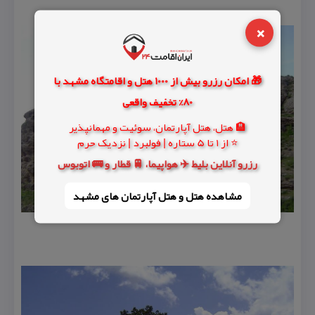
×
🎁 امکان رزرو بیش از 1000 هتل و اقامتگاه مشهد با
80% تخفیف واقعی
🏨 هتل، هتل آپارتمان، سوئیت و مهمانپذیر
⭐ از 1 تا 5 ستاره | فولبرد | نزدیک حرم
رزرو آنلاین بلیط ✈️ هواپیما، 🚆 قطار و 🚌 اتوبوس
مشاهده هتل و هتل‌ آپارتمان های مشهد