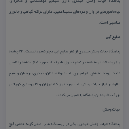
پناهگاه حیات وحش حیدری داری سیمای كوهستانی و صخره‌ای،
تپه‌ماهورهای فراوان و دره‌های نسبتا عمیق، دارای تراكم گیاهی و جانوری
مناسبی است.
منابع آبی
پناهگاه حیات وحش حیدری از نظر منابع آبی دچار كمبود نیست. ۲۳ چشمه
و ۶ رودخانه در منطقه در تمام فصول قادرند آب مورد نیاز منطقه را تامین
كنند. رودخانه های بایرام بری، آب دیوانه، كتان، حیدری، برهمان و بقیع
علاوه بر نیاز حیات وحش، آب مورد نیاز كشاورزان و ۱۹ روستای كوچك و
بزرگ حاشیه این پناهگاه را تامین می كنند.
حیات وحش
پناهگاه حیات وحش حیدری یكی از زیستگاه های اصلی گونه خالص قوچ