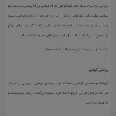
ایرانی، دم سرخ سیاه، چك چك كوهی، طرقه كوهی، زرقه بنفش، سسك گلو
سفید، مگس گیر، كمركولی بزرگ، زرده پره مزرعه، زرده پره كوهی، سهره
پیشانی سرخ، سهره طلایی، گنجشك كوهی، گنجشك خانگی، سار، زاغی، زاغ
نوك سرخ، كلاغ ابلق، غراب، لیل، توكا، پری شاخ، باقرقره شكم سیاه
خزندگان: انواع مار، انواع مارمولك، آگامای قفقاز
پوشش گیاهی
گونه‌های شاخص گیاهی پناهگاه حیات وحش حیدری می‌توان از جوامع
متراكم درختان اورس، كركو، داغداغان، سنجد، زرشك، باریجه، شیرخشت و
بارهنگ نام برد.