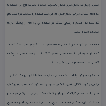
میش اوریال در شمال شرق كشور محسوب میشود. شهرت قوچ این منطقه تا
به ‌آنجا است كه برخی شكارچیان خارجی ایت منطقه را بهشت قوچ دنیا نام
گذاشته‌اند. علائم و ردپای پلنگ در منطقه ای به نام “زوپلنگ” بارها
مشاهده شده است.
پستانداران: كونه های شاخص منطقه عبارتند از: قوچ اوریال، پلنگ، كفتار،
آهو، گربه‌ وحشی، گربه پالاس، سمور، گرگ، گراز، روباه، شغال، خارپشت
گوش بلند، سنجاب زمینی، تشی و پایكا
پرندگان: سارگپه پابلند، عقاب طلایی، دلیجه، هما، بالابان، تیهو، كبك، كبوتر
چاهی، چكاوك كاكلی، قمری، كوكوی معمولی، جغد كوپك، پرستو، زنبورخوار،
سبزقبا، هدهد، چكاوك گندم زار، چكاوك شاخدار، چلچله، توكای سیاه، دم
جنبانك ابلق، سنگ چشم پشت سرخ، سنپ چشم دشتی، بلبل، دم سرخ