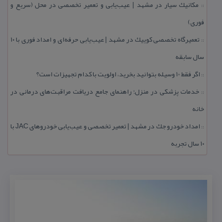
مكانیك سیار در مشهد | عیب‌یابی و تعمیر تخصصی در محل (سریع و
::
فوری)
تعمیرگاه تخصصی كوییك در مشهد | عیب‌یابی حرفه‌ای و امداد فوری با ۱۰
::
سال سابقه
اگر فقط 10 وسیله بتوانید بخرید، اولویت با كدام تجهیزات است؟
::
خدمات پزشكی در منزل؛ راهنمای جامع دریافت مراقبت‌های درمانی در
::
خانه
امداد خودرو جك در مشهد | تعمیر تخصصی و عیب‌یابی خودروهای JAC با
::
۱۰ سال تجربه