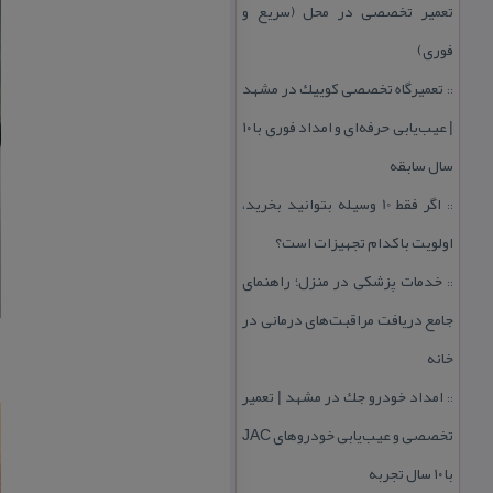
تعمیر تخصصی در محل (سریع و
فوری)
تعمیرگاه تخصصی كوییك در مشهد
::
| عیب‌یابی حرفه‌ای و امداد فوری با ۱۰
سال سابقه
اگر فقط 10 وسیله بتوانید بخرید،
::
اولویت با كدام تجهیزات است؟
خدمات پزشكی در منزل؛ راهنمای
::
جامع دریافت مراقبت‌های درمانی در
خانه
امداد خودرو جك در مشهد | تعمیر
::
تخصصی و عیب‌یابی خودروهای JAC
با ۱۰ سال تجربه