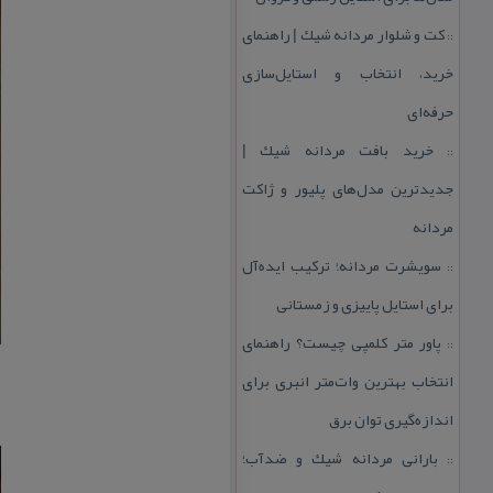
كت و شلوار مردانه شیك | راهنمای
::
خرید، انتخاب و استایل‌سازی
حرفه‌ای
خرید بافت مردانه شیك |
::
جدیدترین مدل‌های پلیور و ژاكت
مردانه
سویشرت مردانه؛ تركیب ایده‌آل
::
برای استایل پاییزی و زمستانی
پاور متر كلمپی چیست؟ راهنمای
::
انتخاب بهترین وات‌متر انبری برای
اندازه‌گیری توان برق
بارانی مردانه شیك و ضدآب؛
::