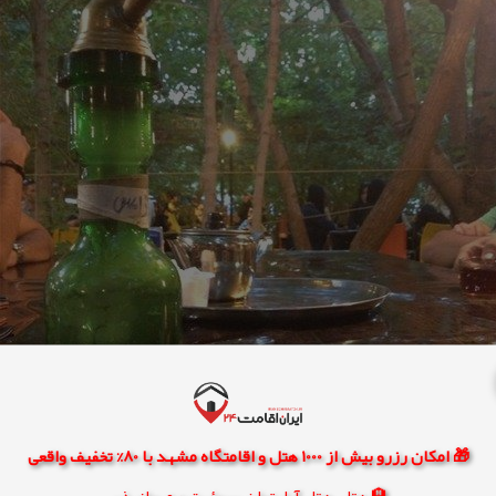
🎁 امکان رزرو بیش از 1000 هتل و اقامتگاه مشهد با 80% تخفیف واقعی
🏨 هتل، هتل آپارتمان، سوئیت و مهمانپذیر