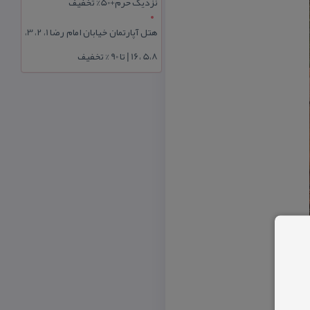
نزدیک حرم+50% تخفیف
هتل آپارتمان خیابان امام رضا 1، 2، 3،
5،8 ،16 | تا 90 % تخفیف