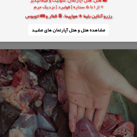
⭐ از 1 تا 5 ستاره | فولبرد | نزدیک حرم
رزرو آنلاین بلیط ✈️ هواپیما، 🚆 قطار و 🚌 اتوبوس
مشاهده هتل و هتل‌ آپارتمان های مشهد