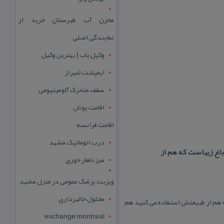
مخزن آب طبرستان خرید از
نمایندگی اصلی
وکیل یاب | بهترین وکیل
ایمپلنت شیراز
سقف متحرک آلومینیومی
اقامت یونان
اقامت فرانسه
درب اتوماتیک مشهد
باغ زیباست كه هم از
میز ناهار خوری
ویزیت پزشک عمومی در منزل مشهد
محلول خالبرداری
ه هم از طبیعتش استفاده می كنید هم
exchange montreal