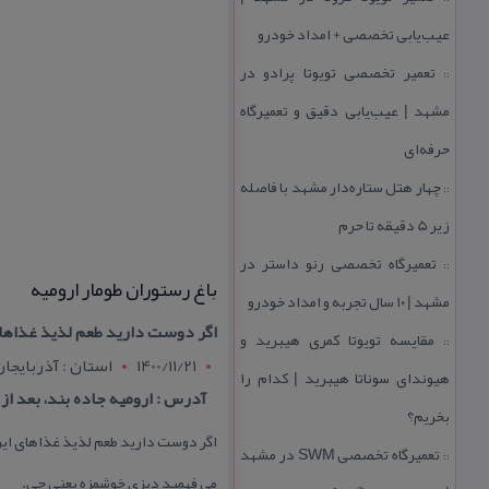
عیب‌یابی تخصصی + امداد خودرو
تعمیر تخصصی تویوتا پرادو در
::
مشهد | عیب‌یابی دقیق و تعمیرگاه
حرفه‌ای
چهار هتل‌ ستاره‌دار مشهد با فاصله
::
زیر 5 دقیقه تا حرم
تعمیرگاه تخصصی رنو داستر در
::
باغ رستوران طومار ارومیه
مشهد | ۱۰ سال تجربه و امداد خودرو
اگر دوست دارید طعم لذیذ غذاهای 
مقایسه تویوتا كمری هیبرید و
::
1400/11/21
استان : آذربايجا
هیوندای سوناتا هیبرید | كدام را
آدرس : ارومیه جاده بند، بعد از
بخریم؟
اگر دوست دارید طعم لذیذ غذاهای ایر
تعمیرگاه تخصصی SWM در مشهد
::
می فهمید دیزی خوشمزه یعنی چی.