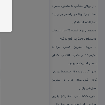
از ویلای جنگلی تا ساحلی، صفر تا
::
صد اجاره ویلا در رامسر برای یك
تعطیلات خاطره‌انگیز
تحصیل در فرانسه 2026؛ از انتخاب
::
دانشگاه تا اخذ ویزا گام به گام
خرید بهترین كفش مردانه
::
باكیفیت؛ راهنمای انتخاب كفش
رسمی، اسپرت و روزمره
پاور آنالایزر سه فاز چیست؟ بررسی
::
كامل كاربردها، مزایا و بهترین
مدل‌های بازار
خرید كت تك مردانه شیك | بهترین
::
مدل‌ها برای استایل رسمی و كژوال