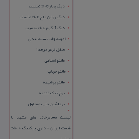
دیگ بخار تا 10% تخفیف
دیگ روغن داغ تا 10% تخفیف
دیگ آبگرم تا 10% تخفیف
ادویه جات بسته بندی
فلفل قرمز درجه 1
مانتو اسلامی
مانتو حجاب
مانتو پوشیده
برج خنک کننده
برداشتن خال با محلول
لیست مسافرخانه های مشهد با
قیمت ارزان + داری پارکینگ + 50%
تخفیف