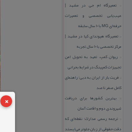
تعمیرگاه ام جی در مشهد |
::
عیب‌یابی تخصصی و تعمیرات
حرفه‌ای MG با ۱۰ سال سابقه
تعمیرگاه هیوندای كیا در مشهد |
::
مركز تخصصی با ۱۰ سال تجربه
ریوان كمپ، تعهد به تحویل امن
::
تجهیزات كمپینگ در شرایط بحرانی
فریت بار از ایران به دبی؛ راهنمای
::
كامل صفر تا صد
×
بهترین كشورها برای دریافت
::
شهروندی دوم و اقامت آسان
ترجمه رسمی مدارك؛ نقطه‌ای كه
::
دقت حقوقی از زبان جلوتر می‌ایستد