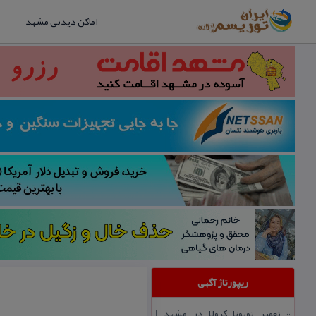
اماکن دیدنی مشهد
ریپورتاژ آگهی
تعمیر تویوتا كرولا در مشهد |
::