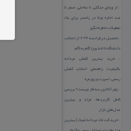
از ویلای جنگلی تا ساحلی، صفر تا
::
صد اجاره ویلا در رامسر برای یك
تعطیلات خاطره‌انگیز
تحصیل در فرانسه 2026؛ از انتخاب
::
دانشگاه تا اخذ ویزا گام به گام
خرید بهترین كفش مردانه
::
باكیفیت؛ راهنمای انتخاب كفش
رسمی، اسپرت و روزمره
پاور آنالایزر سه فاز چیست؟ بررسی
::
كامل كاربردها، مزایا و بهترین
مدل‌های بازار
خرید كت تك مردانه شیك | بهترین
::
مدل‌ها برای استایل رسمی و كژوال