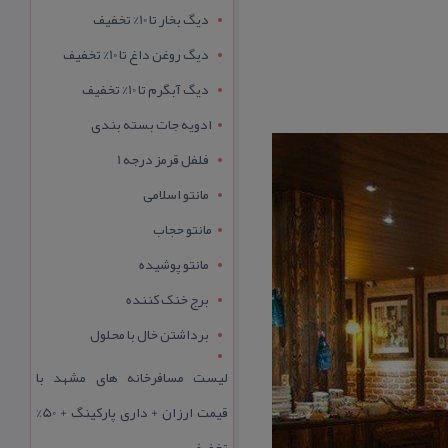
دیگ بخار تا 10% تخفیف
دیگ روغن داغ تا 10% تخفیف
دیگ آبگرم تا 10% تخفیف
ادویه جات بسته بندی
فلفل قرمز درجه 1
مانتو اسلامی
مانتو حجاب
مانتو پوشیده
برج خنک کننده
برداشتن خال با محلول
لیست مسافرخانه های مشهد با
قیمت ارزان + داری پارکینگ + 50%
تخفیف