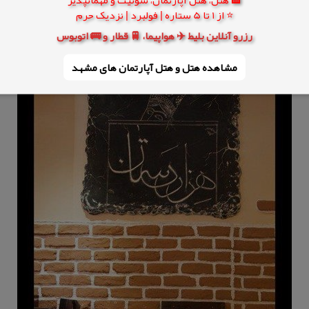
⭐ از 1 تا 5 ستاره | فولبرد | نزدیک حرم
رزرو آنلاین بلیط ✈️ هواپیما، 🚆 قطار و 🚌 اتوبوس
مشاهده هتل و هتل‌ آپارتمان های مشهد