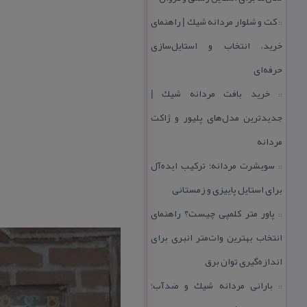
كت و شلوار مردانه شیك | راهنمای
::
خرید، انتخاب و استایل‌سازی
حرفه‌ای
خرید بافت مردانه شیك |
::
جدیدترین مدل‌های پلیور و ژاكت
مردانه
سویشرت مردانه؛ تركیب ایده‌آل
::
برای استایل پاییزی و زمستانی
پاور متر كلمپی چیست؟ راهنمای
::
انتخاب بهترین وات‌متر انبری برای
اندازه‌گیری توان برق
بارانی مردانه شیك و ضدآب؛
::