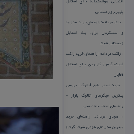
انتخابی هوشمندانه برای استایل
پاییزی و زمستانی
پالتو مردانه؛ راهنمای خرید، مدل‌ها
::
و ست‌كردن برای یك استایل
زمستانی شیك
ژاكت مردانه | راهنمای خرید ژاكت
::
شیك، گرم و كاربردی برای استایل
آقایان
خرید تستر عایق آنالوگ | بررسی
::
بهترین میگرهای آنالوگ بازار +
راهنمای انتخاب تخصصی
هودی مردانه؛ راهنمای خرید
::
بهترین مدل‌های هودی شیك، گرم و