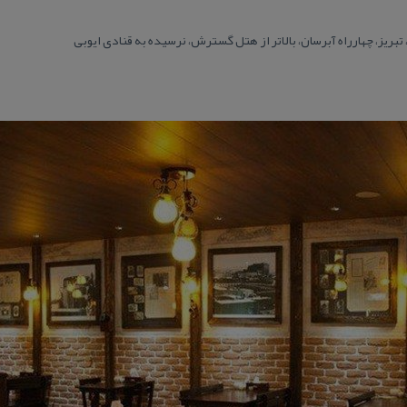
تبریز، چهارراه آبرسان، بالاتر از هتل گسترش، نرسیده به قنادی ایوبی