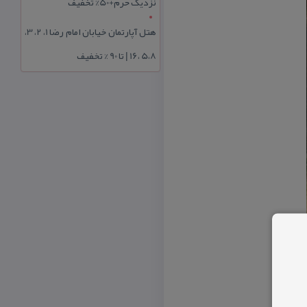
نزدیک حرم+50% تخفیف
هتل آپارتمان خیابان امام رضا 1، 2، 3،
5،8 ،16 | تا 90 % تخفیف