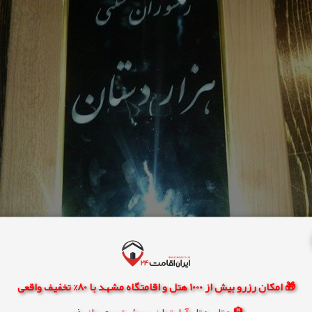
🎁 امکان رزرو بیش از 1000 هتل و اقامتگاه مشهد با 80% تخفیف واقعی
🏨 هتل، هتل آپارتمان، سوئیت و مهمانپذیر