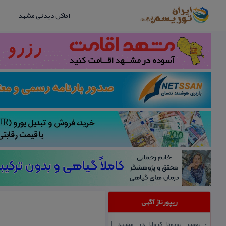
اماکن دیدنی مشهد
ریپورتاژ آگهی
تعمیر تویوتا كرولا در مشهد |
::