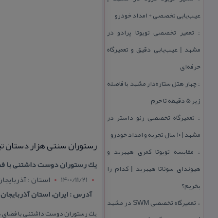
عیب‌یابی تخصصی + امداد خودرو
تعمیر تخصصی تویوتا پرادو در
::
مشهد | عیب‌یابی دقیق و تعمیرگاه
حرفه‌ای
چهار هتل‌ ستاره‌دار مشهد با فاصله
::
زیر 5 دقیقه تا حرم
تعمیرگاه تخصصی رنو داستر در
::
مشهد | ۱۰ سال تجربه و امداد خودرو
رستوران سنتی هزار دستان تب
مقایسه تویوتا كمری هیبرید و
::
یك رستوران دوست داشتنی با فضا
هیوندای سوناتا هیبرید | كدام را
1400/11/21
استان : آذربايجا
بخریم؟
آدرس : ایران، استان آذربایجان شرق
تعمیرگاه تخصصی SWM در مشهد
::
یك رستوران دوست داشتنی با فضای دلن