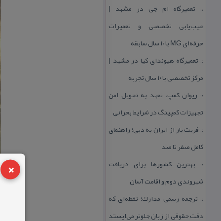
تعمیرگاه ام جی در مشهد |
::
عیب‌یابی تخصصی و تعمیرات
حرفه‌ای MG با ۱۰ سال سابقه
تعمیرگاه هیوندای كیا در مشهد |
::
مركز تخصصی با ۱۰ سال تجربه
ریوان كمپ، تعهد به تحویل امن
::
تجهیزات كمپینگ در شرایط بحرانی
فریت بار از ایران به دبی؛ راهنمای
::
كامل صفر تا صد
×
بهترین كشورها برای دریافت
::
شهروندی دوم و اقامت آسان
ترجمه رسمی مدارك؛ نقطه‌ای كه
::
دقت حقوقی از زبان جلوتر می‌ایستد