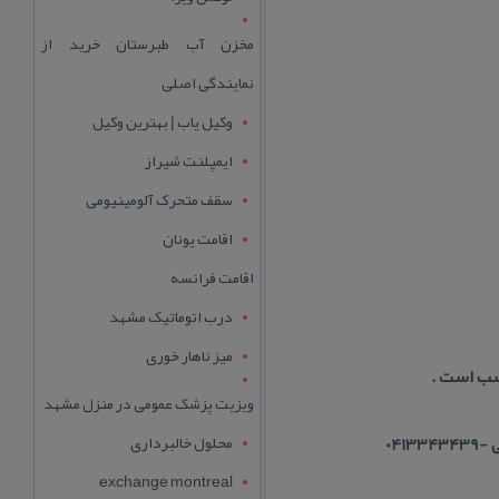
مخزن آب طبرستان خرید از
نمایندگی اصلی
وکیل یاب | بهترین وکیل
ایمپلنت شیراز
سقف متحرک آلومینیومی
اقامت یونان
اقامت فرانسه
درب اتوماتیک مشهد
میز ناهار خوری
سب است .
ویزیت پزشک عمومی در منزل مشهد
محلول خالبرداری
041
exchange montreal