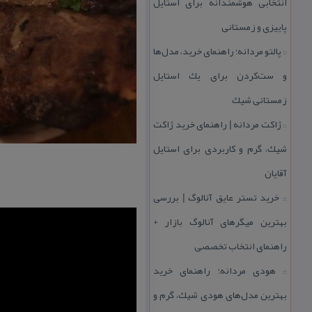
انتخابی هوشمندانه برای استایل
پاییزی و زمستانی
پالتو مردانه؛ راهنمای خرید، مدل‌ها
::
و ست‌كردن برای یك استایل
زمستانی شیك
ژاكت مردانه | راهنمای خرید ژاكت
::
شیك، گرم و كاربردی برای استایل
آقایان
خرید تستر عایق آنالوگ | بررسی
::
بهترین میگرهای آنالوگ بازار +
راهنمای انتخاب تخصصی
هودی مردانه؛ راهنمای خرید
::
بهترین مدل‌های هودی شیك، گرم و