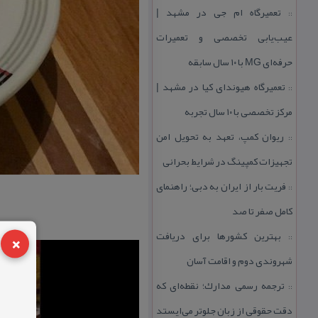
تعمیرگاه ام جی در مشهد |
::
عیب‌یابی تخصصی و تعمیرات
حرفه‌ای MG با ۱۰ سال سابقه
تعمیرگاه هیوندای كیا در مشهد |
::
مركز تخصصی با ۱۰ سال تجربه
ریوان كمپ، تعهد به تحویل امن
::
تجهیزات كمپینگ در شرایط بحرانی
فریت بار از ایران به دبی؛ راهنمای
::
كامل صفر تا صد
×
بهترین كشورها برای دریافت
::
شهروندی دوم و اقامت آسان
ترجمه رسمی مدارك؛ نقطه‌ای كه
::
دقت حقوقی از زبان جلوتر می‌ایستد