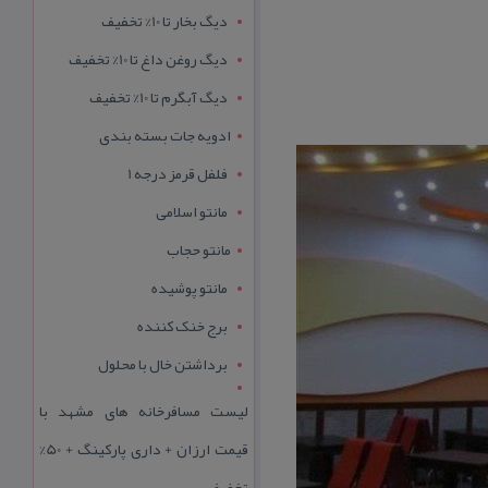
دیگ بخار تا 10% تخفیف
دیگ روغن داغ تا 10% تخفیف
دیگ آبگرم تا 10% تخفیف
ادویه جات بسته بندی
فلفل قرمز درجه 1
مانتو اسلامی
مانتو حجاب
مانتو پوشیده
برج خنک کننده
برداشتن خال با محلول
لیست مسافرخانه های مشهد با
قیمت ارزان + داری پارکینگ + 50%
تخفیف