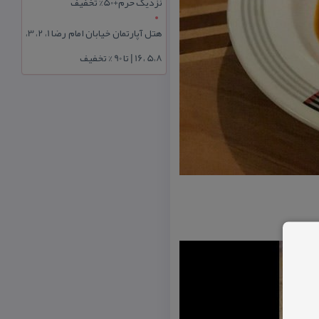
نزدیک حرم+50% تخفیف
هتل آپارتمان خیابان امام رضا 1، 2، 3،
5،8 ،16 | تا 90 % تخفیف