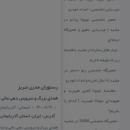
عیب‌یابی تخصصی + امداد خودرو
تعمیر تخصصی تویوتا پرادو در
::
مشهد | عیب‌یابی دقیق و تعمیرگاه
حرفه‌ای
چهار هتل‌ ستاره‌دار مشهد با فاصله
::
زیر 5 دقیقه تا حرم
تعمیرگاه تخصصی رنو داستر در
::
مشهد | ۱۰ سال تجربه و امداد خودرو
رستوران مدرن تبریز
مقایسه تویوتا كمری هیبرید و
::
فضای بزرگ و سرویس دهی عالی و غ
هیوندای سوناتا هیبرید | كدام را
1400/11/21
استان : آذربايجا
بخریم؟
آدرس : ایران، استان آذربایجان شرقی،
تعمیرگاه تخصصی SWM در مشهد
::
فضای بزرگ و سرویس دهی عالی و غذاها