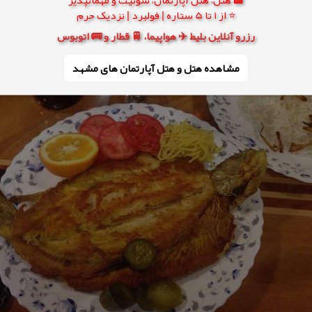
⭐ از 1 تا 5 ستاره | فولبرد | نزدیک حرم
رزرو آنلاین بلیط ✈️ هواپیما، 🚆 قطار و 🚌 اتوبوس
مشاهده هتل و هتل‌ آپارتمان های مشهد