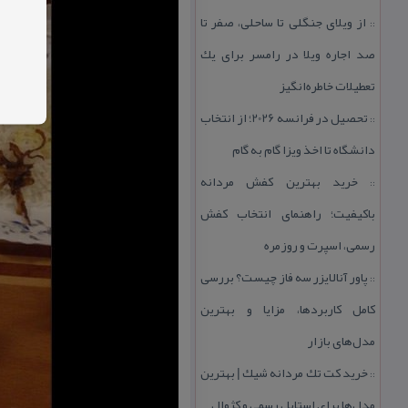
از ویلای جنگلی تا ساحلی، صفر تا
::
صد اجاره ویلا در رامسر برای یك
تعطیلات خاطره‌انگیز
تحصیل در فرانسه 2026؛ از انتخاب
::
دانشگاه تا اخذ ویزا گام به گام
خرید بهترین كفش مردانه
::
باكیفیت؛ راهنمای انتخاب كفش
رسمی، اسپرت و روزمره
پاور آنالایزر سه فاز چیست؟ بررسی
::
كامل كاربردها، مزایا و بهترین
مدل‌های بازار
خرید كت تك مردانه شیك | بهترین
::
مدل‌ها برای استایل رسمی و كژوال