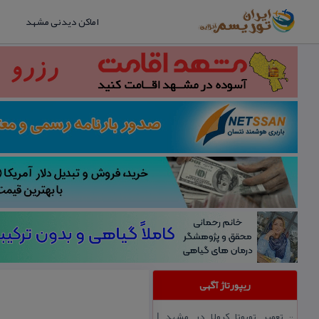
اماکن دیدنی مشهد
ریپورتاژ آگهی
تعمیر تویوتا كرولا در مشهد |
::