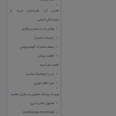
مخزن آب طبرستان خرید از
نمایندگی اصلی
وکیل یاب | بهترین وکیل
ایمپلنت شیراز
سقف متحرک آلومینیومی
اقامت یونان
اقامت فرانسه
درب اتوماتیک مشهد
میز ناهار خوری
ویزیت پزشک عمومی در منزل مشهد
محلول خالبرداری
exchange montreal