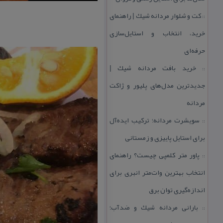
كت و شلوار مردانه شیك | راهنمای
::
خرید، انتخاب و استایل‌سازی
حرفه‌ای
خرید بافت مردانه شیك |
::
جدیدترین مدل‌های پلیور و ژاكت
مردانه
سویشرت مردانه؛ تركیب ایده‌آل
::
برای استایل پاییزی و زمستانی
پاور متر كلمپی چیست؟ راهنمای
::
انتخاب بهترین وات‌متر انبری برای
اندازه‌گیری توان برق
بارانی مردانه شیك و ضدآب؛
::