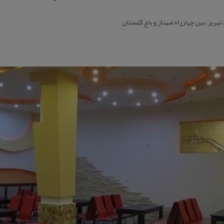
تبریز، بین چهارراه شهناز و باغ گلستان