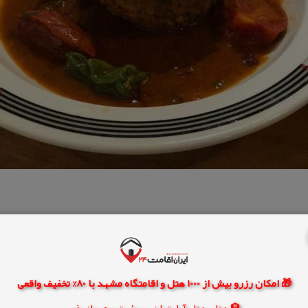
🎁 امکان رزرو بیش از 1000 هتل و اقامتگاه مشهد با 80% تخفیف واقعی
🏨 هتل، هتل آپارتمان، سوئیت و مهمانپذیر