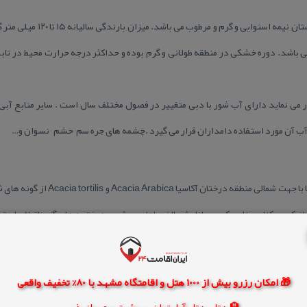
آب و هوای منطقه همانند دیگر نقاط 
ر می نماید دارای آب شور با دبی متغییر در فصول مختلف سال است . سایر منابع آ
مورد استفاده دامداران قرار می گیرد .چشمه های جره سم٬ حشم ٬ نسوان و…
در دامنه ها و اراضی هموار و در دره ها ب
 كهور ، كنار ، عناب ، كسور ، انار شیطان ، بادام وحشی و درختچه های گز ، ناترك ، اس
یز دیده می شود .
🎁 امکان رزرو بیش از 1000 هتل و اقامتگاه مشهد با 80% تخفیف واقعی
وچ و میش ، كل و بز ، جبیر ، خوك وحشی ، گربه وحشی ، كفتار ، شغال ، روباه و موش خرم
🏨 هتل، هتل آپارتمان، سوئیت و مهمانپذیر