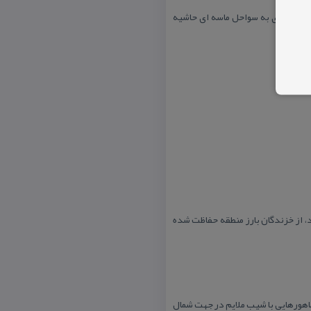
ی تخم گذاری به سواحل ماسه ای حاشیه
د، از خزندگان بارز منطقه حفاظت شده
اهورهایی با شیب ملایم در جهت شمال