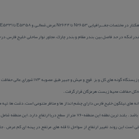
 كل حفاظت محیط زیست هرمزگان قرار گرفت .
ه های نیلگون خلیج فارس دارای چشم انداز ها و مناظر متنوعی است، دشت ها، تپه م
، شیب تند و عمیق در سمت جنوبی می باشد . بلند ترین نطقه این منطقه ۷۶۰ متر از سطح در
 است این روند تغییر ارتفاع از سواحل تا قله های مرتفع در پهنه ای كم عرض ، جلو