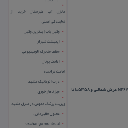
مخزن آب طبرستان خرید از
نمایندگی اصلی
وکیل یاب | بهترین وکیل
ایمپلنت شیراز
سقف متحرک آلومینیومی
اقامت یونان
اقامت فرانسه
درب اتوماتیک مشهد
موقعیت جغرافیایی منطقه منطقه حفاظت شـده به وسـعت ۶۰۹۸۰ هكتار در مختصات جغـــرافیایی N2653 تا N2644 عرض شمالـی و E5358 تا
میز ناهار خوری
ویزیت پزشک عمومی در منزل مشهد
محلول خالبرداری
exchange montreal