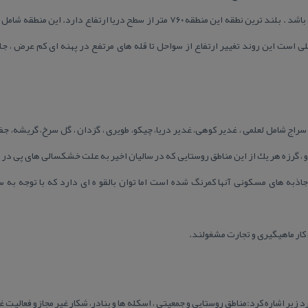
، شیب تند و عمیق در سمت جنوبی می باشد . بلند ترین نطقه این منطقه ۷۶۰ متر از سطح در
 است این روند تغییر ارتفاع از سواحل تا قله های مرتفع در پهنه ای كم عرض ، جلو
راج شامل لعلمی ، غدیر كوهی، غدیر دریا، چیكو، طویری ، گزدان ، گل سرخ، گریشه، جفا
یرو ، گرزه هر یك از این مناطق روستایی كه در سالیان اخیر به علت خشكسالی های پی در 
اذبه های مسكونی آنها كمرنگ شده است اما توان بالقو ه ای دارد كه با توجه به س
 كار ماهیگیری و تجارت مشغولند.
د زیر اشاره كرد:مناطق روستایی و جمعیتی ، اسكله ها و بنادر، شكار غیر مجازو فعالیت