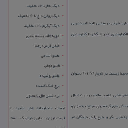
دیگ بخار تا 10% تخفیف
دیگ روغن داغ تا 10% تخفیف
منطقه حفاظت شـده به وسـعت ۶۰۹۸۰ هكتار در مختصات جغـــرافیایی N2653 تا N2644 عرض شمالـی و E5358 تا E5331 طول شرقی در منتهی الیه ناحیه غربی
دیگ آبگرم تا 10% تخفیف
استان در حوزه استحفاظی شهرستان بندر لنگه در حد فاصل بین بندر مقام و بندر چارك، مجاور نوار ساحلی خلیج فارس در۱۱۰كیلومتری بندر لنـگه و۴۰ كیلومـتری
ادویه جات بسته بندی
فلفل قرمز درجه 1
مانتو اسلامی
مانتو حجاب
این منطقه به دلیل ارزشهای زیستی و زیستگاه گونه های كل و بز – قوچ و میش و جبیر طبق مصوبه ۱۷۳ شورای عالی حفاظت محیط زیست در تاریخ ۹/۹/۷۹ بعنوان
مانتو پوشیده
برج خنک کننده
اهورهایی با شیب ملایم در جهت شمال
برداشتن خال با محلول
یا ارتفاع دارد. این منطقه شامل جنگل های گرمسیری، مرتع، بوته زار و
لیست مسافرخانه های مشهد با
ه هایی بكر و بدیع را در دیدگان هر
قیمت ارزان + داری پارکینگ + 50%
تخفیف