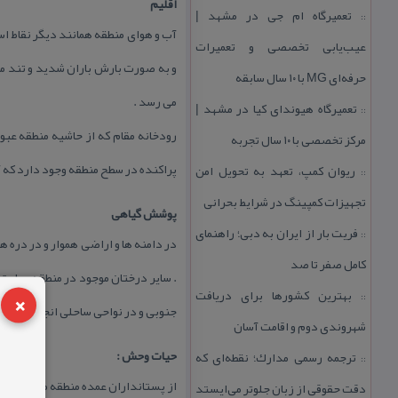
اقلیم
تعمیرگاه ام جی در مشهد |
::
عیب‌یابی تخصصی و تعمیرات
حرفه‌ای MG با ۱۰ سال سابقه
می رسد .
تعمیرگاه هیوندای كیا در مشهد |
::
رودخانه مقام كه از حاشیه منطقه عبو
مركز تخصصی با ۱۰ سال تجربه
پراكنده در سطح منطقه وجود دارد كه آب آن 
ریوان كمپ، تعهد به تحویل امن
::
تجهیزات كمپینگ در شرایط بحرانی
پوشش گیاهی
فریت بار از ایران به دبی؛ راهنمای
::
كامل صفر تا صد
. سایر درختان موجود در منطقه عبارت از
×
بهترین كشورها برای دریافت
::
جنوبی و در نواحی ساحلی انجیر معابد ن
شهروندی دوم و اقامت آسان
حیات وحش :
ترجمه رسمی مدارك؛ نقطه‌ای كه
::
از پستانداران عمده منطقه می توان به ق
دقت حقوقی از زبان جلوتر می‌ایستد