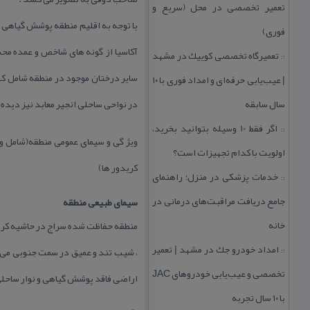
تعمیر تخصصی در محل (سریع و
با توجه به اقلیم منطقه پوشش گیاهی ب
فوری)
تعمیرگاه تخصصی كوییك در مشهد
::
سایر درختان موجود در منطقه شامل كهو
| عیب‌یابی حرفه‌ای و امداد فوری با ۱۰
سال سابقه
در نواحی ساحلی انجیر معابد نیز دیده
اگر فقط 10 وسیله بتوانید بخرید،
::
ویژ گی و سیمای عمومی منطقه(شامل
اولویت با كدام تجهیزات است؟
كریدور ها)
خدمات پزشكی در منزل؛ راهنمای
::
جامع دریافت مراقبت‌های درمانی در
سیمای طبیعی منطقه
خانه
منطقه حفاظت شده سراج در حاشیه كران
امداد خودرو جك در مشهد | تعمیر
::
تخصصی و عیب‌یابی خودروهای JAC
اراضی فاقد پوشش گیاهی و نوار ساحل
با ۱۰ سال تجربه