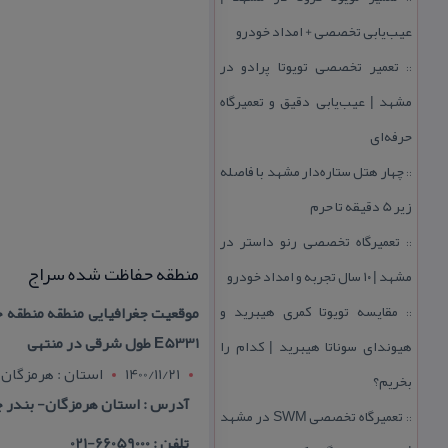
عیب‌یابی تخصصی + امداد خودرو
تعمیر تخصصی تویوتا پرادو در
::
مشهد | عیب‌یابی دقیق و تعمیرگاه
حرفه‌ای
چهار هتل‌ ستاره‌دار مشهد با فاصله
::
زیر 5 دقیقه تا حرم
تعمیرگاه تخصصی رنو داستر در
::
منطقه حفاظت شده سراج
مشهد | ۱۰ سال تجربه و امداد خودرو
مقایسه تویوتا كمری هیبرید و
::
E5331 طول شرقی در منتهی
هیوندای سوناتا هیبرید | كدام را
1400/11/21
استان : هرمزگان
بخریم؟
آدرس : استان هرمزگان- بندر 
تعمیرگاه تخصصی SWM در مشهد
::
تلفن : 66059000-021