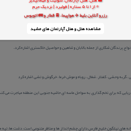
⭐ از 1 تا 5 ستاره | فولبرد | نزدیک حرم
ك از پرندگان موجود در منطقه و انواع مار، آگاماها، بزمجه و لاك پشت دریایی كه برا
رزرو آنلاین بلیط ✈️ هواپیما، 🚆 قطار و 🚌 اتوبوس
خزندگان بارز منطقه حفاظت شده سراج می باشند.
مشاهده هتل و هتل‌ آپارتمان های مشهد
نواع پرندگان شكاری از جمله بالابان و شاهین و حواصیل خاكستری اشاره كرد.
 ، گربه وحشی ، كفتار ، شغال ، روباه و موش خرما ، خرگوش و تشی اشاره كرد
شت دریایی كه برای تخم گذاری به سواحل ماسه ای حاشیه جنوبی این منطقه مهاجرت می كن
ه های نیلگون خلیج فارس دارای چشم انداز ها و مناظر متنوعی است، دشت ها، تپه م