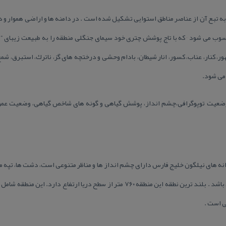
ه تبع آن از عناصر مناطق استوایی تشكیل شده است . در دامنه ها و اراضی هموار و د
آكاسیا از گونه های شاخص و عمده محسوب می شود ٬ كه با تاج پوشش چتری خود سیمای جنگلی منطقه را ب
ر، كنار، عناب، كسور، انار شیطان، بادام وحشی و درختچه های گز، ناترك، استبرق، شم
 می شود.
 وضعیت توپوگرافی،چشم انداز، پوشش گیاهی و گونه های شاخص گیاهی، وضعیت عم
ه های نیلگون خلیج فارس دارای چشم انداز ها و مناظر متنوعی است، دشت ها، تپه م
، شیب تند و عمیق در سمت جنوبی می باشد . بلند ترین نطقه این منطقه ۷۶۰ متر از سطح در
ی است .