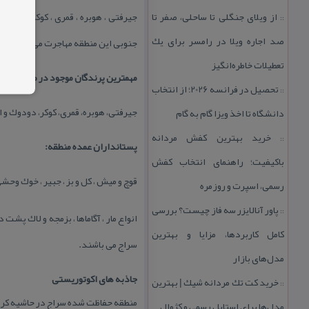
از ویلای جنگلی تا ساحلی، صفر تا
جیرفتی ، هوبره ، قمری ، كوكر ، دودو
::
صد اجاره ویلا در رامسر برای یك
جنوبی این منطقه مهاجرت می كند، از 
تعطیلات خاطره‌انگیز
مهمترین پرندگان موجود در منطقه:
تحصیل در فرانسه 2026؛ از انتخاب
::
جیرفتی، هوبره، قمری، كوكر، دودوك و ا
دانشگاه تا اخذ ویزا گام به گام
خرید بهترین كفش مردانه
::
پستانداران عمده منطقه:
باكیفیت؛ راهنمای انتخاب كفش
قوچ و میش ، كل و بز ، جبیر ، خوك وحشی
رسمی، اسپرت و روزمره
پاور آنالایزر سه فاز چیست؟ بررسی
::
انواع مار ، آگاماها ، بزمجه و لاك پ
كامل كاربردها، مزایا و بهترین
سراج می باشند.
مدل‌های بازار
جاذبه های اكوتوریستی
خرید كت تك مردانه شیك | بهترین
::
منطقه حفاظت شده سراج در حاشیه كران
مدل‌ها برای استایل رسمی و كژوال