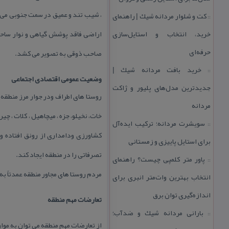
كت و شلوار مردانه شیك | راهنمای
::
خرید، انتخاب و استایل‌سازی
اراضی فاقد پوشش گیاهی و نوار ساحلی
حرفه‌ای
صاحب ذوقی به تصویر می كشد.
خرید بافت مردانه شیك |
::
وضعیت عمومی اقتصادی اجتماعی
جدیدترین مدل‌های پلیور و ژاكت
روستا های اطراف ودر جوار مرز منطقه س
مردانه
خات، نخیلو، جزه ، میچاهیل ، كلات ، چ
سویشرت مردانه؛ تركیب ایده‌آل
::
كشاورزی ودامداری از رونق افتاده وج
برای استایل پاییزی و زمستانی
تصرفاتی را در منطقه ایجاد كند.
پاور متر كلمپی چیست؟ راهنمای
::
مردم روستا های مجاور منطقه عمدتاً به
انتخاب بهترین وات‌متر انبری برای
اندازه‌گیری توان برق
تعارضات مهم منطقه
بارانی مردانه شیك و ضدآب؛
::
از تعارضات مهم منطقه می توان به موار