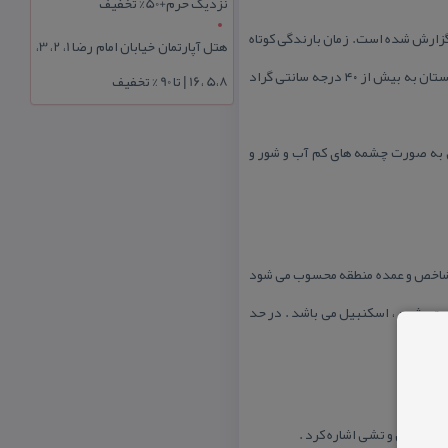
نزدیک حرم+50% تخفیف
استان نیمه استوایی و گرم و مرطوب می باشد. میزان بارندگی سالیانه ۱۵ تا ۱۲۰ میلی متر گزارش شده است. زمان بارندگی كوتاه
هتل آپارتمان خیابان امام رضا 1، 2، 3،
و به صورت بارش باران شدید و تند می باشد. دوره خشكی در منطقه طولانی و گرم بوده و حداكثر درجه حرارت محیط در تابستان به بیش از ۴۰ درجه سانتی گراد
5،8 ،16 | تا 90 % تخفیف
بی به صورت چشمه های كم آب و شور و
ا جهت شمالی منطقه درختان آكاسیا Acacia Arabica و Acacia tortilis از گونه های شاخص و عمده منطقه محسوب می شود
تبرق ، شمع ، اسكنبیل می باشد . در حد
ا ، خرگوش و تشی اشاره كرد .