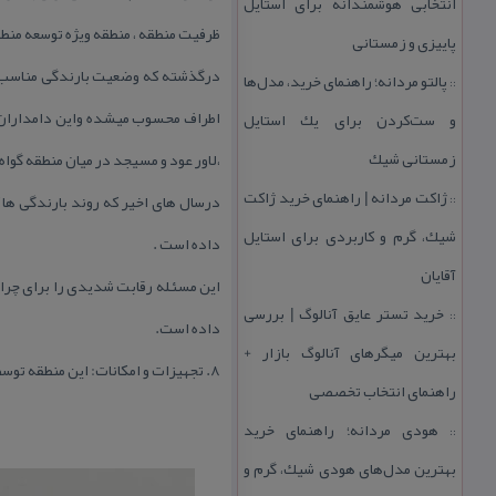
انتخابی هوشمندانه برای استایل
ظرفیت منطقه ، منطقه ویژه توسعه منط
پاییزی و زمستانی
درگذشته كه وضعیت بارندگی مناسب بو
پالتو مردانه؛ راهنمای خرید، مدل‌ها
::
اطراف محسوب میشده واین دامداران در
و ست‌كردن برای یك استایل
زمستانی شیك
،لاور عود و مسیجد در میان منطقه گوا
ژاكت مردانه | راهنمای خرید ژاكت
درسال های اخیر كه روند بارندگی ها
::
شیك، گرم و كاربردی برای استایل
داده است .
آقایان
این مسئله رقابت شدیدی را برای چرا
خرید تستر عایق آنالوگ | بررسی
::
داده است.
بهترین میگرهای آنالوگ بازار +
۸. تجهیزات و امكانات: این منطقه توسط ادراه حفاظت محیط زیست لنگه و پاسگاه محیط بانی باغویه تحت حفاظت قرار دارد.
راهنمای انتخاب تخصصی
هودی مردانه؛ راهنمای خرید
::
بهترین مدل‌های هودی شیك، گرم و