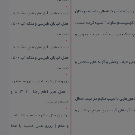
ر دره ها با جهت شمالی منطقه درختان
لیست هتل آپارتمان های مشهد در
ه طبیعت زیبای ” اكوسیستم ساوانا ” شبیه كرده است .
هتل خیابان طبرسی و فلکه آب + 50%
ع، اسكنبیل می باشد . در حد جنوبی و
تخفیف
لیست هتل آپارتمان های مشهد در
هتل خیابان طبرسی و فلکه آب + 50%
ومی حیات وحش و گونه های شاخص و
تخفیف
رزرو هتل در خیابان امام رضا مشهد
| هتل‌ های امام رضا 1، 2، 3، 5 و
اهورهایی با شیب ملایم در جهت شمال
8+50% تخفیف
یا ارتفاع دارد. این منطقه شامل جنگل های گرمسیری، مرتع، بوته زار و
بهترین هتل مشهد با صبحانه، ناهار
و شام | رزرو هتل مشهد با غذا