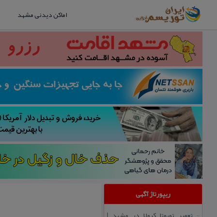
اماکن دیدنی مشهد
ریپورتاژ آگهی
تعمیر تویوتا كرولا در مشهد |
::