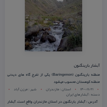
آبشار بارینگنون
منطقه بارینگنون (Baringenon) یكی از تفرج گاه های دیدنی
منطقه كوهستان محسوب میشود
1400/11/21
استان : مازندران
شهر : مرزن آباد
دسته : آبشارهای ایران
آدرس : آبشار بارنگنون در استان مازندران واقع است. آبشار