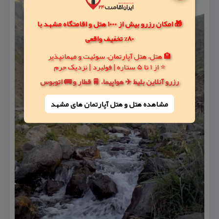
🎁 امکان رزرو بیش از 1000 هتل و اقامتگاه مشهد با
80% تخفیف واقعی
🏨 هتل، هتل آپارتمان، سوئیت و مهمانپذیر
⭐ از 1 تا 5 ستاره | فولبرد | نزدیک حرم
رزرو آنلاین بلیط ✈️ هواپیما، 🚆 قطار و 🚌 اتوبوس
مشاهده هتل و هتل‌ آپارتمان های مشهد