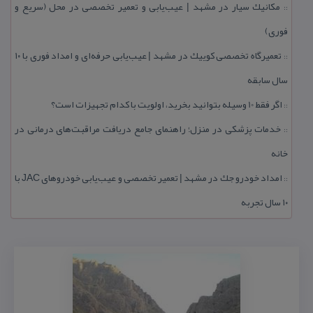
مكانیك سیار در مشهد | عیب‌یابی و تعمیر تخصصی در محل (سریع و
::
فوری)
تعمیرگاه تخصصی كوییك در مشهد | عیب‌یابی حرفه‌ای و امداد فوری با ۱۰
::
سال سابقه
اگر فقط 10 وسیله بتوانید بخرید، اولویت با كدام تجهیزات است؟
::
خدمات پزشكی در منزل؛ راهنمای جامع دریافت مراقبت‌های درمانی در
::
خانه
امداد خودرو جك در مشهد | تعمیر تخصصی و عیب‌یابی خودروهای JAC با
::
۱۰ سال تجربه