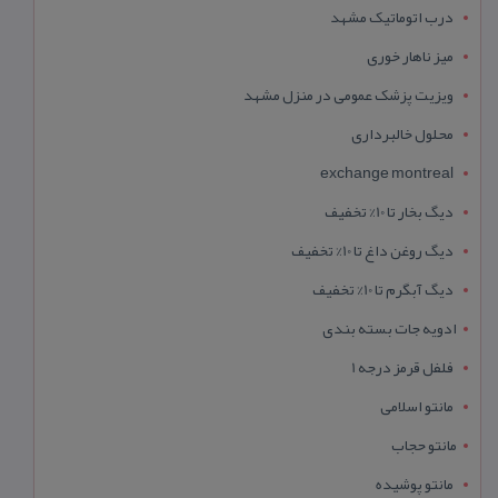
درب اتوماتیک مشهد
میز ناهار خوری
ویزیت پزشک عمومی در منزل مشهد
محلول خالبرداری
exchange montreal
دیگ بخار تا 10% تخفیف
دیگ روغن داغ تا 10% تخفیف
دیگ آبگرم تا 10% تخفیف
ادویه جات بسته بندی
فلفل قرمز درجه 1
مانتو اسلامی
مانتو حجاب
مانتو پوشیده