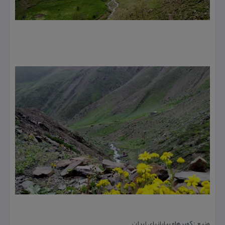
منبع : كویرهاو بیابانهای ایران