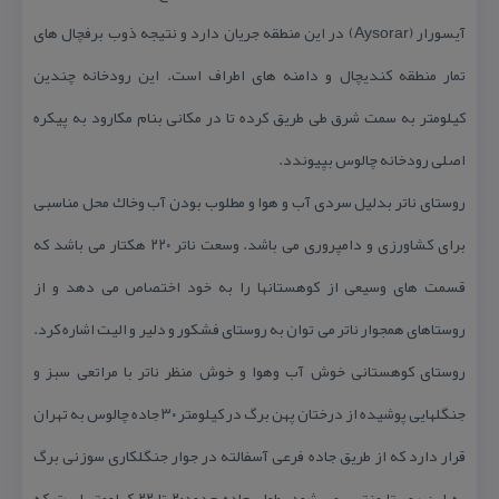
آیسورار (Aysorar) در این منطقه جریان دارد و نتیجه ذوب برفچال های
تمار منطقه كندیچال و دامنه های اطراف است. این رودخانه چندین
كیلومتر به سمت شرق طی طریق كرده تا در مكانی بنام مكارود به پیكره
اصلی رودخانه چالوس بپیوندد.
روستای ناتر بدلیل سردی آب و هوا و مطلوب بودن آب وخاك محل مناسبی
برای كشاورزی و دامپروری می باشد. وسعت ناتر ۲۲۰ هكتار می باشد كه
قسمت های وسیعی از كوهستانها را به خود اختصاص می دهد و از
روستاهای همجوار ناتر می توان به روستای فشكور و دلیر و الیت اشاره كرد.
روستای كوهستانی خوش آب وهوا و خوش منظر ناتر با مراتعی سبز و
جنگلهایی پوشیده از درختان پهن برگ در كیلومتر ۳۰ جاده چالوس به تهران
قرار دارد كه از طریق جاده فرعی آسفالته در جوار جنگلكاری سوزنی برگ
به این روستا منتهی می شود. طول جاده حدود۲۰ تا ۲۲ كیلومتر است كه