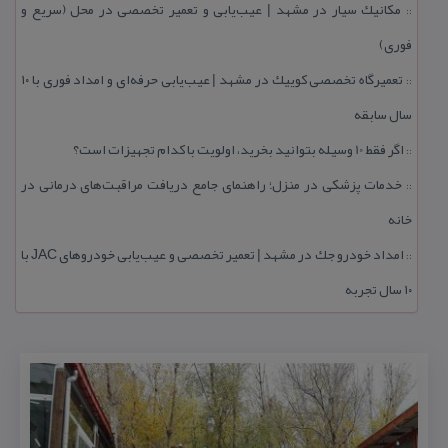
مكانیك سیار در مشهد | عیب‌یابی و تعمیر تخصصی در محل (سریع و
::
فوری)
تعمیرگاه تخصصی كوییك در مشهد | عیب‌یابی حرفه‌ای و امداد فوری با ۱۰
::
سال سابقه
اگر فقط 10 وسیله بتوانید بخرید، اولویت با كدام تجهیزات است؟
::
خدمات پزشكی در منزل؛ راهنمای جامع دریافت مراقبت‌های درمانی در
::
خانه
امداد خودرو جك در مشهد | تعمیر تخصصی و عیب‌یابی خودروهای JAC با
::
۱۰ سال تجربه