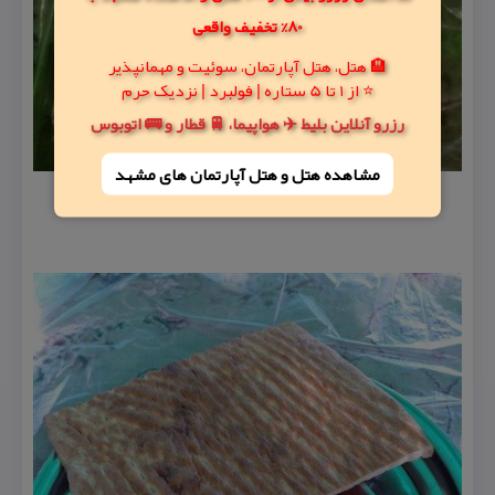
80% تخفیف واقعی
🏨 هتل، هتل آپارتمان، سوئیت و مهمانپذیر
⭐ از 1 تا 5 ستاره | فولبرد | نزدیک حرم
رزرو آنلاین بلیط ✈️ هواپیما، 🚆 قطار و 🚌 اتوبوس
مشاهده هتل و هتل‌ آپارتمان های مشهد