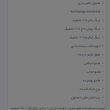
محلول خالبرداری
exchange montreal
دیگ بخار تا 10% تخفیف
دیگ روغن داغ تا 10% تخفیف
دیگ آبگرم تا 10% تخفیف
ادویه جات بسته بندی
فلفل قرمز درجه 1
مانتو اسلامی
مانتو حجاب
مانتو پوشیده
برج خنک کننده
برداشتن خال با محلول
لیست مسافرخانه های مشهد با قیمت ارزان + داری پارکینگ + 50% تخفیف