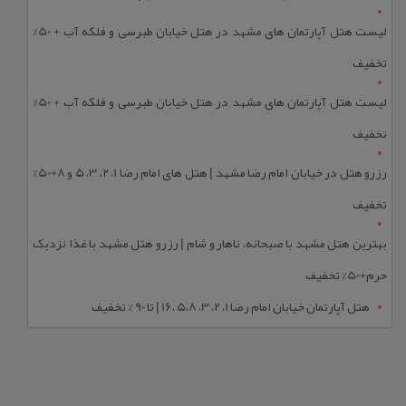
لیست هتل آپارتمان های مشهد در هتل خیابان طبرسی و فلکه آب + 50%
تخفیف
لیست هتل آپارتمان های مشهد در هتل خیابان طبرسی و فلکه آب + 50%
تخفیف
رزرو هتل در خیابان امام رضا مشهد | هتل‌ های امام رضا 1، 2، 3، 5 و 8+50%
تخفیف
بهترین هتل مشهد با صبحانه، ناهار و شام | رزرو هتل مشهد با غذا نزدیک
حرم+50% تخفیف
هتل آپارتمان خیابان امام رضا 1، 2، 3، 5،8 ،16 | تا 90 % تخفیف