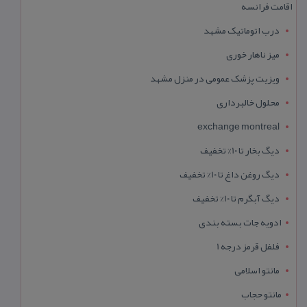
اقامت فرانسه
درب اتوماتیک مشهد
میز ناهار خوری
ویزیت پزشک عمومی در منزل مشهد
محلول خالبرداری
exchange montreal
دیگ بخار تا 10% تخفیف
دیگ روغن داغ تا 10% تخفیف
دیگ آبگرم تا 10% تخفیف
ادویه جات بسته بندی
فلفل قرمز درجه 1
مانتو اسلامی
مانتو حجاب