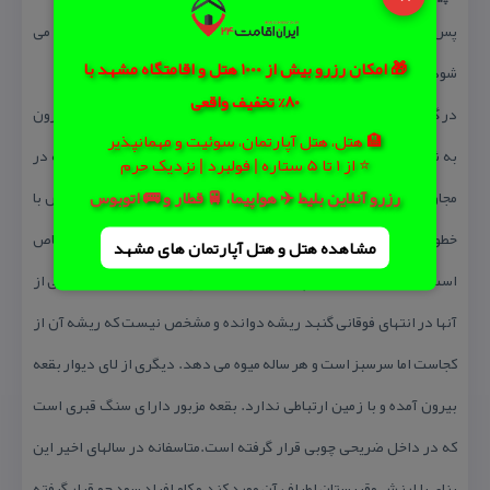
پس از عبور از كتل مشهور «پیرزن» بقعه ای ساده و گچی از دور نمایان می
🎁 امکان رزرو بیش از 1000 هتل و اقامتگاه مشهد با
شود كه به «پیربنكی» معروف است.
80% تخفیف واقعی
در گذشته مسافران خسته پس از طی مسافتی چند از جاده شوسه كازرون
🏨 هتل، هتل آپارتمان، سوئیت و مهمانپذیر
به شیراز لحظاتی در این مكان به استراحت می پرداخته اند. این بقعه در
⭐ از 1 تا 5 ستاره | فولبرد | نزدیک حرم
رزرو آنلاین بلیط ✈️ هواپیما، 🚆 قطار و 🚌 اتوبوس
مجاورت قبرستانی قدیمی واقع شده كه در آن سنگ های بزرگ منقوش با
خطوط و اشكالی زیبا دیده می شود. ویژگی این بقعه كه زبانزد عام و خاص
مشاهده هتل و هتل‌ آپارتمان های مشهد
است، رویش ۲ درخت بنه(پسته كوهی) بر بالای بام و گنبد آن است یكی از
آنها در انتهای فوقانی گنبد ریشه دوانده و مشخص نیست كه ریشه آن از
كجاست اما سرسبز است و هر ساله میوه می دهد. دیگری از لای دیوار بقعه
بیرون آمده و با زمین ارتباطی ندارد. بقعه مزبور دارای سنگ قبری است
كه در داخل ضریحی چوبی قرار گرفته است.متاسفانه در سالهای اخیر این
بنای با ارزش وقبرستان اطراف آن مورد كند و كاو افراد سود جو قرار گرفته