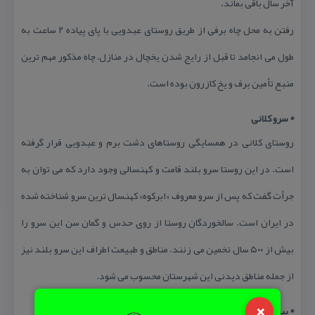
آخر سال باقی بماند.
رفتن به محل چاه برفی از طریق روستای عبدویی با پای پیاده ۲ ساعت به
طول می انجامد تا قبل از رایج شدن یخچال در منازل، چاه مذكور مهم ترین
منبع تأمین برف و یخ كازرون بوده است.
* سرو كلانی
روستای كلانی در همسایگی روستاهای دشت برم و عبدویی قرار گرفته
است. در این روستا سرو بلند قامت و كهنسالی وجود دارد كه می توان به
جرأت گفت كه پس از سرو معروف «ابركوه» كهنسال ترین سرو شناخته شده
در ایران است. سالخوردگان روستا از روی حدس و گمان سن این سرو را
بیش از ۵۰۰ سال تخمین می زنند. مناطق و طبیعت اطراف این سرو بلند نیز
از جمله مناطق دیدنی این شهرستان محسوب می شود.
×
* پیربنكی