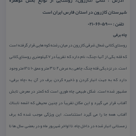
آدرس : كلانی (كازرون)، روستایی از توابع بخش كوهمره
شهرستان كازرون در استان فارس ایران است
تلفن : 66059000-021
چاه برفی
روستای كلانی شمال شرقی كازرون در میان رشته كوه هایی قرار گرفته است
كه قله یكی از آنها «چنگ» نام دارد كه تقریباً در ۷ كیلومتری روستای كلانی
است. در نزدیكی قله چنگ، چاهی به عرض ۲ تا ۳ متر و عمق ۱۰ تا ۱۲متر وجود
دارد كه به جهت انبار كردن و ذخیره كردن برف در آن به «چاه برفی»
مشهور شده است. شكل طبیعی چاه طوری است كه كمتر در معرض تابش
آفتاب قرار می گیرد و این مكان تقریباً در چنین محیطی كه اشعه تابناك
آفتاب همه جا را می گیرد استثناست. این ویژگی موجب شده كه برف
زمستانی انبار شده در داخل چاه، تا اواخر شهریور ماه و در بعضی سال ها تا