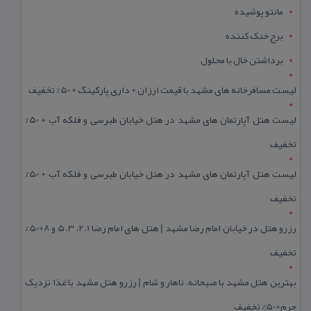
مانتو پوشیده
برج خنک کننده
برداشتن خال با محلول
لیست مسافرخانه های مشهد با قیمت ارزان + داری پارکینگ + 50% تخفیف
لیست هتل آپارتمان های مشهد در هتل خیابان طبرسی و فلکه آب + 50%
تخفیف
لیست هتل آپارتمان های مشهد در هتل خیابان طبرسی و فلکه آب + 50%
تخفیف
رزرو هتل در خیابان امام رضا مشهد | هتل‌ های امام رضا 1، 2، 3، 5 و 8+50%
تخفیف
بهترین هتل مشهد با صبحانه، ناهار و شام | رزرو هتل مشهد با غذا نزدیک
حرم+50% تخفیف