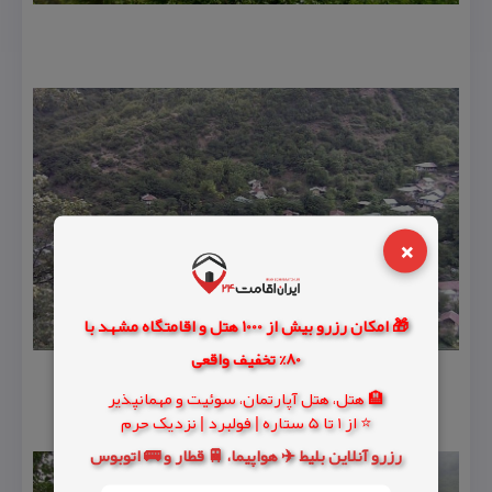
×
🎁 امکان رزرو بیش از 1000 هتل و اقامتگاه مشهد با
80% تخفیف واقعی
🏨 هتل، هتل آپارتمان، سوئیت و مهمانپذیر
⭐ از 1 تا 5 ستاره | فولبرد | نزدیک حرم
رزرو آنلاین بلیط ✈️ هواپیما، 🚆 قطار و 🚌 اتوبوس