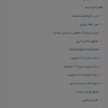
اقامت فرانسه
درب اتوماتیک مشهد
میز ناهار خوری
ویزیت پزشک عمومی در منزل مشهد
محلول خالبرداری
exchange montreal
دیگ بخار تا 10% تخفیف
دیگ روغن داغ تا 10% تخفیف
دیگ آبگرم تا 10% تخفیف
ادویه جات بسته بندی
فلفل قرمز درجه 1
مانتو اسلامی