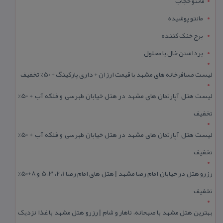
مانتو حجاب
مانتو پوشیده
برج خنک کننده
برداشتن خال با محلول
لیست مسافرخانه های مشهد با قیمت ارزان + داری پارکینگ + 50% تخفیف
لیست هتل آپارتمان های مشهد در هتل خیابان طبرسی و فلکه آب + 50%
تخفیف
لیست هتل آپارتمان های مشهد در هتل خیابان طبرسی و فلکه آب + 50%
تخفیف
رزرو هتل در خیابان امام رضا مشهد | هتل‌ های امام رضا 1، 2، 3، 5 و 8+50%
تخفیف
بهترین هتل مشهد با صبحانه، ناهار و شام | رزرو هتل مشهد با غذا نزدیک