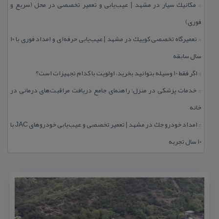
مكانیك سیار در مشهد | عیب‌یابی و تعمیر تخصصی در محل (سریع و
::
فوری)
تعمیرگاه تخصصی كوییك در مشهد | عیب‌یابی حرفه‌ای و امداد فوری با ۱۰
::
سال سابقه
اگر فقط 10 وسیله بتوانید بخرید، اولویت با كدام تجهیزات است؟
::
خدمات پزشكی در منزل؛ راهنمای جامع دریافت مراقبت‌های درمانی در
::
خانه
امداد خودرو جك در مشهد | تعمیر تخصصی و عیب‌یابی خودروهای JAC با
::
۱۰ سال تجربه