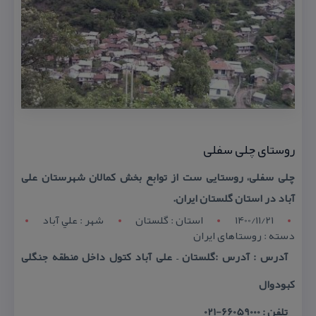
روستای چلی سفلی
چلی سفلی، روستایی ست از توابع بخش كمالان شهرستان علی
آباد در استان گلستان ایران.
1400/11/21
استان : گلستان
شهر : علي آباد
دسته : روستاهای ایران
آدرس : آدرس :گلستان – علی آباد كتول داخل منطقه جنگلی
كبودوال
تلفن : 66059000-021