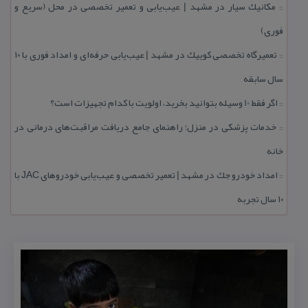
مكانیك سیار در مشهد | عیب‌یابی و تعمیر تخصصی در محل (سریع و
::
فوری)
تعمیرگاه تخصصی كوییك در مشهد | عیب‌یابی حرفه‌ای و امداد فوری با ۱۰
::
سال سابقه
اگر فقط 10 وسیله بتوانید بخرید، اولویت با كدام تجهیزات است؟
::
خدمات پزشكی در منزل؛ راهنمای جامع دریافت مراقبت‌های درمانی در
::
خانه
امداد خودرو جك در مشهد | تعمیر تخصصی و عیب‌یابی خودروهای JAC با
::
۱۰ سال تجربه