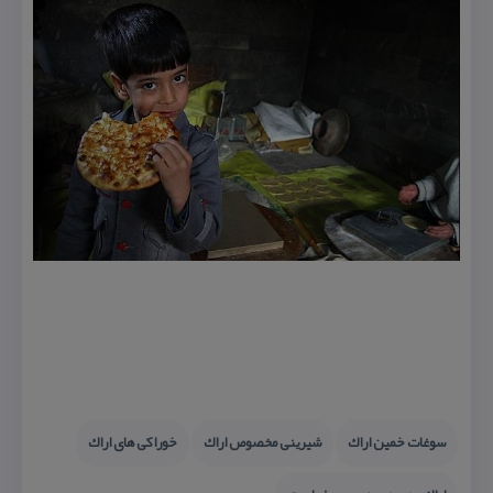
سوغات خمین اراك
شیرینی مخصوص اراك
خوراكی های اراك