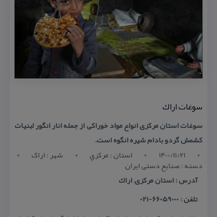
سوغات اراك
سوغات استان مركزی انواع مواد خوراكی از جمله انار انگور لبنیات
كشمش گردو بادام شیره انگوه است.
1400/11/21
استان : مرکزي
شهر : اراک
دسته : صنایع دستی ایران
آدرس : استان مركزی, اراك
تلفن : 66059000-021