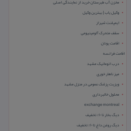
مخزن آب طبرستان خرید از نمایندگی اصلی
وکیل یاب | بهترین وکیل
ایمپلنت شیراز
سقف متحرک آلومینیومی
اقامت یونان
اقامت فرانسه
درب اتوماتیک مشهد
میز ناهار خوری
ویزیت پزشک عمومی در منزل مشهد
محلول خالبرداری
exchange montreal
دیگ بخار تا 10% تخفیف
دیگ روغن داغ تا 10% تخفیف