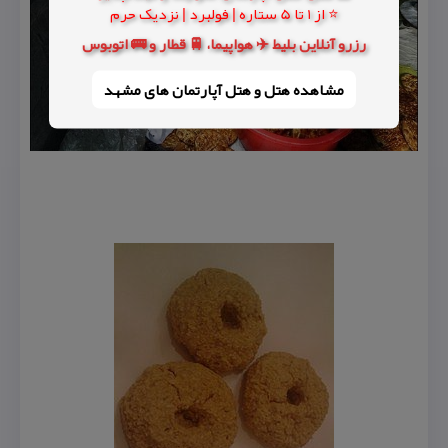
⭐ از 1 تا 5 ستاره | فولبرد | نزدیک حرم
رزرو آنلاین بلیط ✈️ هواپیما، 🚆 قطار و 🚌 اتوبوس
مشاهده هتل و هتل‌ آپارتمان های مشهد