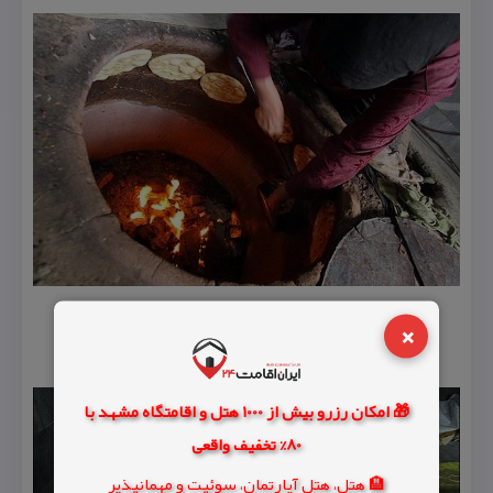
×
🎁 امکان رزرو بیش از 1000 هتل و اقامتگاه مشهد با
80% تخفیف واقعی
🏨 هتل، هتل آپارتمان، سوئیت و مهمانپذیر