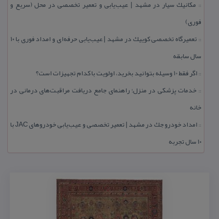
مكانیك سیار در مشهد | عیب‌یابی و تعمیر تخصصی در محل (سریع و
::
فوری)
تعمیرگاه تخصصی كوییك در مشهد | عیب‌یابی حرفه‌ای و امداد فوری با ۱۰
::
سال سابقه
اگر فقط 10 وسیله بتوانید بخرید، اولویت با كدام تجهیزات است؟
::
خدمات پزشكی در منزل؛ راهنمای جامع دریافت مراقبت‌های درمانی در
::
خانه
امداد خودرو جك در مشهد | تعمیر تخصصی و عیب‌یابی خودروهای JAC با
::
۱۰ سال تجربه