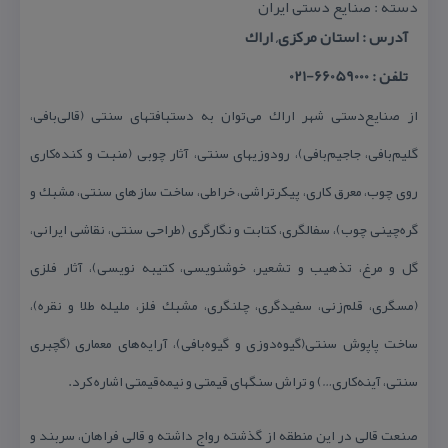
دسته : صنایع دستی ایران
آدرس : استان مركزی, اراك
تلفن : 66059000-021
از صنایع‌دستی شهر اراك می‌توان به دستبافتهای سنتی (قالی‌بافی،
گلیم‌بافی، جاجیم‌بافی)، رودوزیهای سنتی، آثار چوبی (منبت و كنده‌كاری
روی چوب، معرق كاری، پیكرتراشی، خراطی، ساخت سازهای سنتی، مشبك و
گره‌چینی چوب)، سفالگری، كتابت و نگارگری (طراحی سنتی، نقاشی ایرانی،
گل و مرغ، تذهیب و تشعیر، خوشنویسی، كتیبه نویسی)، آثار فلزی
(مسگری، قلم‌زنی، سفیدگری، چلنگری، مشبك فلز، ملیله طلا و نقره)،
ساخت پاپوش سنتی(گیوه‌دوزی و گیوه‌بافی)، آرایه‌های معماری (گچبری
سنتی، آینه‌كاری…) و تراش سنگهای قیمتی و نیمه‌قیمتی اشاره كرد.
صنعت قالی در این منطقه از گذشته رواج داشته و قالی فراهان، سربند و