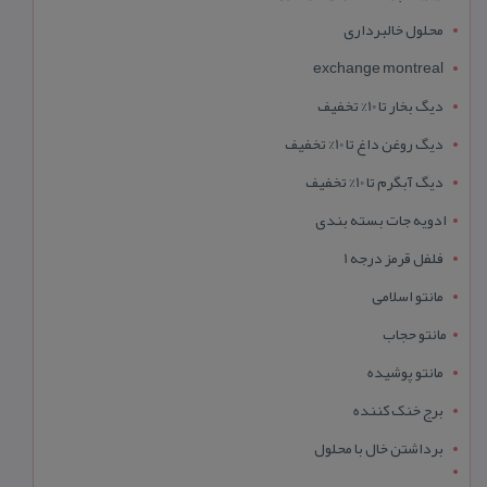
محلول خالبرداری
exchange montreal
دیگ بخار تا 10% تخفیف
دیگ روغن داغ تا 10% تخفیف
دیگ آبگرم تا 10% تخفیف
ادویه جات بسته بندی
فلفل قرمز درجه 1
مانتو اسلامی
مانتو حجاب
مانتو پوشیده
برج خنک کننده
برداشتن خال با محلول