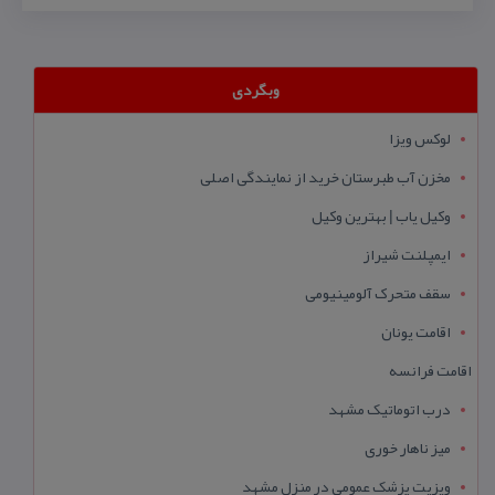
وبگردی
لوکس ویزا
مخزن آب طبرستان خرید از نمایندگی اصلی
وکیل یاب | بهترین وکیل
ایمپلنت شیراز
سقف متحرک آلومینیومی
اقامت یونان
اقامت فرانسه
درب اتوماتیک مشهد
میز ناهار خوری
ویزیت پزشک عمومی در منزل مشهد