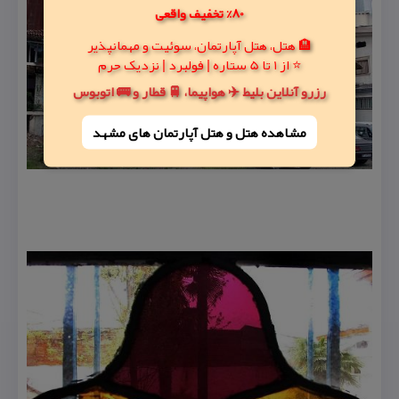
80% تخفیف واقعی
🏨 هتل، هتل آپارتمان، سوئیت و مهمانپذیر
⭐ از 1 تا 5 ستاره | فولبرد | نزدیک حرم
رزرو آنلاین بلیط ✈️ هواپیما، 🚆 قطار و 🚌 اتوبوس
مشاهده هتل و هتل‌ آپارتمان های مشهد