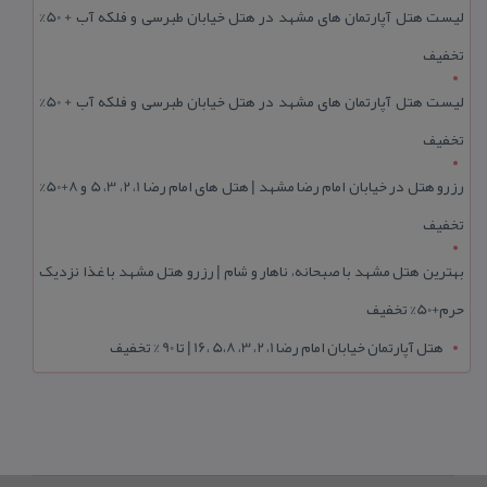
لیست هتل آپارتمان های مشهد در هتل خیابان طبرسی و فلکه آب + 50%
تخفیف
لیست هتل آپارتمان های مشهد در هتل خیابان طبرسی و فلکه آب + 50%
تخفیف
رزرو هتل در خیابان امام رضا مشهد | هتل‌ های امام رضا 1، 2، 3، 5 و 8+50%
تخفیف
بهترین هتل مشهد با صبحانه، ناهار و شام | رزرو هتل مشهد با غذا نزدیک
حرم+50% تخفیف
هتل آپارتمان خیابان امام رضا 1، 2، 3، 5،8 ،16 | تا 90 % تخفیف