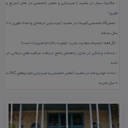
مكانیك سیار در مشهد | عیب‌یابی و تعمیر تخصصی در محل (سریع و
::
فوری)
تعمیرگاه تخصصی كوییك در مشهد | عیب‌یابی حرفه‌ای و امداد فوری با ۱۰
::
سال سابقه
اگر فقط 10 وسیله بتوانید بخرید، اولویت با كدام تجهیزات است؟
::
خدمات پزشكی در منزل؛ راهنمای جامع دریافت مراقبت‌های درمانی در
::
خانه
امداد خودرو جك در مشهد | تعمیر تخصصی و عیب‌یابی خودروهای JAC با
::
۱۰ سال تجربه