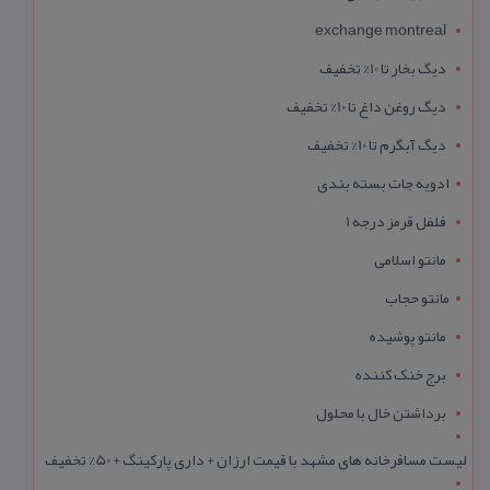
exchange montreal
دیگ بخار تا 10% تخفیف
دیگ روغن داغ تا 10% تخفیف
دیگ آبگرم تا 10% تخفیف
ادویه جات بسته بندی
فلفل قرمز درجه 1
مانتو اسلامی
مانتو حجاب
مانتو پوشیده
برج خنک کننده
برداشتن خال با محلول
لیست مسافرخانه های مشهد با قیمت ارزان + داری پارکینگ + 50% تخفیف