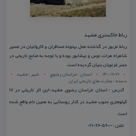
رباط خاكستری مشهد
رباط مزبور در گذشته محل بیتوته مسافران و كاروانیان در مسیر
شاهراه هرات، توس و نیشابور بوده و با توجه به منابع تاریخی در
عصر غزنویان بنیان گردیده است
1400/11/21
استان : خراسان رضوي
شهر : مشهد
دسته : عمارت های تاریخی ایران
آدرس : استان خراسان رضوی, مشهد-این اثر تاریخی در ۱۷
كیلومتری جنوب مشهد در كنار روستایی به همین نام واقع شده
است
تلفن : 66059000-021