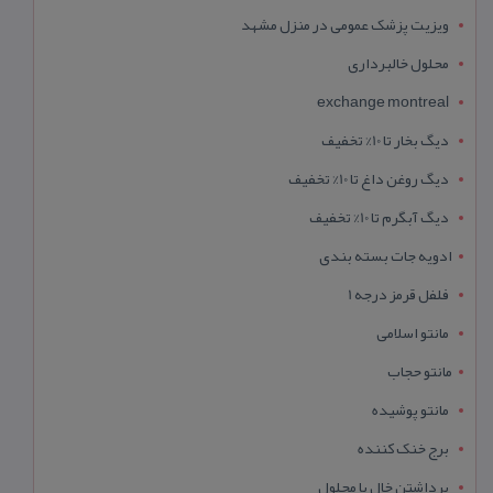
ویزیت پزشک عمومی در منزل مشهد
محلول خالبرداری
exchange montreal
دیگ بخار تا 10% تخفیف
دیگ روغن داغ تا 10% تخفیف
دیگ آبگرم تا 10% تخفیف
ادویه جات بسته بندی
فلفل قرمز درجه 1
مانتو اسلامی
مانتو حجاب
مانتو پوشیده
برج خنک کننده
برداشتن خال با محلول