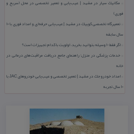
مكانیك سیار در مشهد | عیب‌یابی و تعمیر تخصصی در محل (سریع و
::
فوری)
تعمیرگاه تخصصی كوییك در مشهد | عیب‌یابی حرفه‌ای و امداد فوری با ۱۰
::
سال سابقه
اگر فقط 10 وسیله بتوانید بخرید، اولویت با كدام تجهیزات است؟
::
خدمات پزشكی در منزل؛ راهنمای جامع دریافت مراقبت‌های درمانی در
::
خانه
امداد خودرو جك در مشهد | تعمیر تخصصی و عیب‌یابی خودروهای JAC با
::
۱۰ سال تجربه