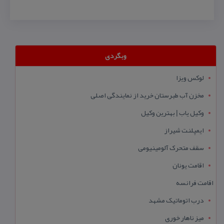
وبگردی
لوکس ویزا
مخزن آب طبرستان خرید از نمایندگی اصلی
وکیل یاب | بهترین وکیل
ایمپلنت شیراز
سقف متحرک آلومینیومی
اقامت یونان
اقامت فرانسه
درب اتوماتیک مشهد
میز ناهار خوری