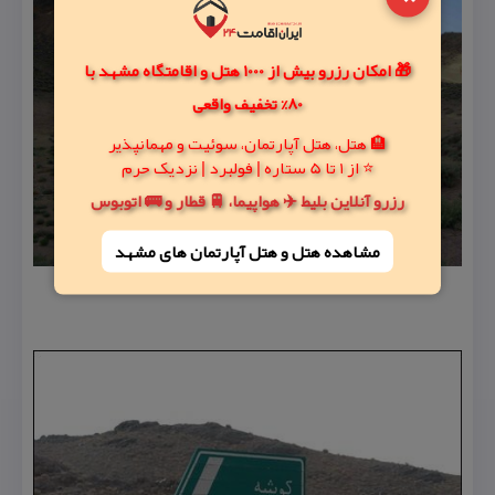
🎁 امکان رزرو بیش از 1000 هتل و اقامتگاه مشهد با
80% تخفیف واقعی
🏨 هتل، هتل آپارتمان، سوئیت و مهمانپذیر
⭐ از 1 تا 5 ستاره | فولبرد | نزدیک حرم
رزرو آنلاین بلیط ✈️ هواپیما، 🚆 قطار و 🚌 اتوبوس
مشاهده هتل و هتل‌ آپارتمان های مشهد