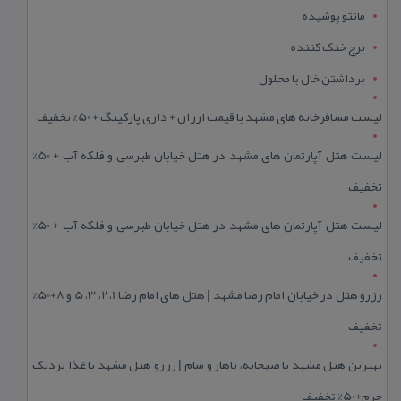
مانتو پوشیده
برج خنک کننده
برداشتن خال با محلول
لیست مسافرخانه های مشهد با قیمت ارزان + داری پارکینگ + 50% تخفیف
لیست هتل آپارتمان های مشهد در هتل خیابان طبرسی و فلکه آب + 50%
تخفیف
لیست هتل آپارتمان های مشهد در هتل خیابان طبرسی و فلکه آب + 50%
تخفیف
رزرو هتل در خیابان امام رضا مشهد | هتل‌ های امام رضا 1، 2، 3، 5 و 8+50%
تخفیف
بهترین هتل مشهد با صبحانه، ناهار و شام | رزرو هتل مشهد با غذا نزدیک
حرم+50% تخفیف