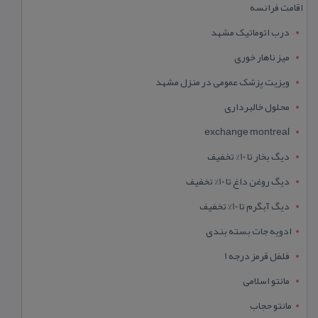
اقامت فرانسه
درب اتوماتیک مشهد
میز ناهار خوری
ویزیت پزشک عمومی در منزل مشهد
محلول خالبرداری
exchange montreal
دیگ بخار تا 10% تخفیف
دیگ روغن داغ تا 10% تخفیف
دیگ آبگرم تا 10% تخفیف
ادویه جات بسته بندی
فلفل قرمز درجه 1
مانتو اسلامی
مانتو حجاب