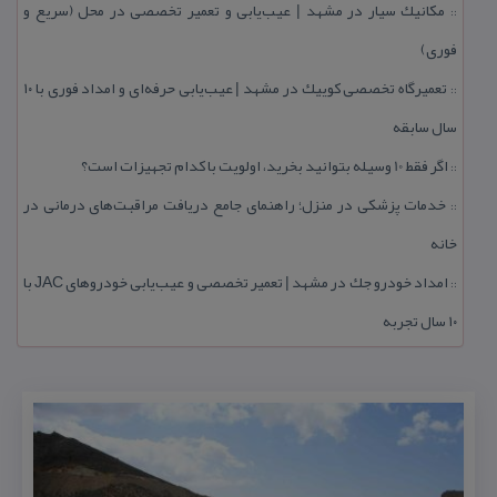
مكانیك سیار در مشهد | عیب‌یابی و تعمیر تخصصی در محل (سریع و
::
فوری)
تعمیرگاه تخصصی كوییك در مشهد | عیب‌یابی حرفه‌ای و امداد فوری با ۱۰
::
سال سابقه
اگر فقط 10 وسیله بتوانید بخرید، اولویت با كدام تجهیزات است؟
::
خدمات پزشكی در منزل؛ راهنمای جامع دریافت مراقبت‌های درمانی در
::
خانه
امداد خودرو جك در مشهد | تعمیر تخصصی و عیب‌یابی خودروهای JAC با
::
۱۰ سال تجربه