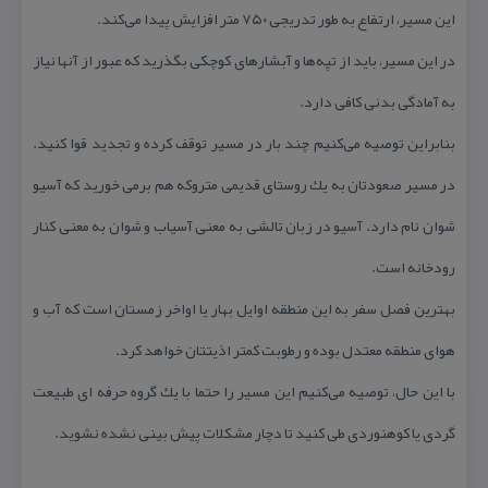
این مسیر، ارتفاع به طور تدریجی ۷۵۰ متر افزایش پیدا می‌كند.
در این مسیر، باید از تپه‌ها و آبشارهای كوچكی بگذرید كه عبور از آنها نیاز
به آمادگی بدنی كافی دارد.
بنابراین توصیه می‌كنیم چند بار در مسیر توقف كرده و تجدید قوا كنید.
در مسیر صعودتان به یك روستای قدیمی متروكه هم برمی خورید كه آسیو
شوان نام دارد. آسیو در زبان تالشی به معنی آسیاب و شوان به معنی كنار
رودخانه است.
بهترین فصل سفر به این منطقه اوایل بهار یا اواخر زمستان است كه آب و
هوای منطقه معتدل بوده و رطوبت كمتر اذیتتان خواهد كرد.
با این حال، توصیه می‌كنیم این مسیر را حتما با یك گروه حرفه ای طبیعت
گردی یا كوهنوردی طی كنید تا دچار مشكلات پیش بینی نشده نشوید.