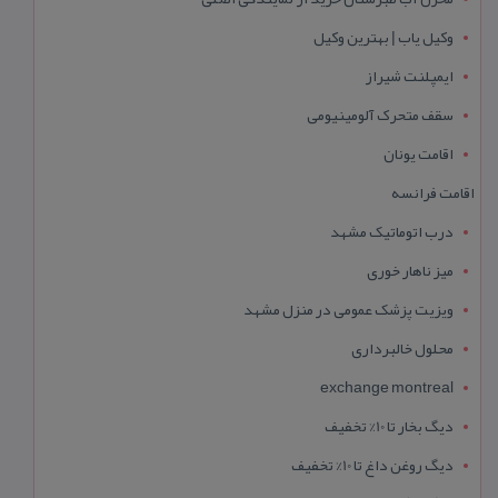
وکیل یاب | بهترین وکیل
ایمپلنت شیراز
سقف متحرک آلومینیومی
اقامت یونان
اقامت فرانسه
درب اتوماتیک مشهد
میز ناهار خوری
ویزیت پزشک عمومی در منزل مشهد
محلول خالبرداری
exchange montreal
دیگ بخار تا 10% تخفیف
دیگ روغن داغ تا 10% تخفیف