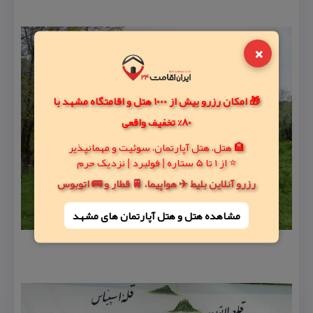
×
🎁 امکان رزرو بیش از 1000 هتل و اقامتگاه مشهد با
80% تخفیف واقعی
🏨 هتل، هتل آپارتمان، سوئیت و مهمانپذیر
⭐ از 1 تا 5 ستاره | فولبرد | نزدیک حرم
رزرو آنلاین بلیط ✈️ هواپیما، 🚆 قطار و 🚌 اتوبوس
مشاهده هتل و هتل‌ آپارتمان های مشهد