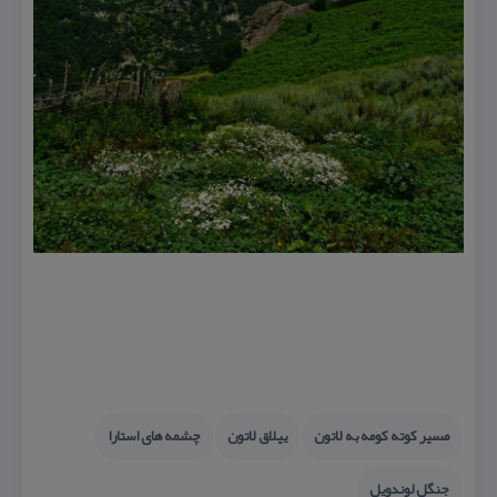
مسیر كوته كومه به لاتون
ییلاق لاتون
چشمه های استارا
جنگل لوندویل