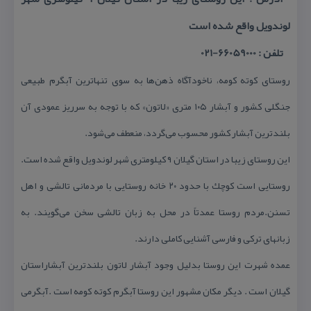
لوندویل واقع شده است
تلفن : 66059000-021
روستای كوته كومه، ناخودآگاه ذهن‌ها به سوی تنهاترین آبگرم طبیعی
جنگلی كشور و آبشار ۱۰۵ متری «لاتون» كه با توجه به سرریز عمودی آن
بلندترین آبشار كشور محسوب می‌گردد، منعطف می‌شود.
این روستای زیبا در استان گیلان ۹ كیلومتری شهر لوندویل واقع شده است.
روستایی است كوچك با حدود ۲۰ خانه روستایی با مردمانی تالشی و اهل
تسنن.مردم روستا عمدتاً در محل به زبان تالشی سخن می‌گویند. به
زبانهای تركی و فارسی آشنایی كاملی دارند.
عمده شهرت این روستا بدلیل وجود آبشار لاتون بلندترین آبشاراستان
گیلان است . دیگر مكان مشهور این روستا آبگرم كوته كومه است .آبگرمی