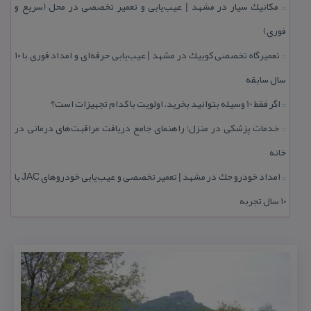
مكانیك سیار در مشهد | عیب‌یابی و تعمیر تخصصی در محل (سریع و
::
فوری)
تعمیرگاه تخصصی كوییك در مشهد | عیب‌یابی حرفه‌ای و امداد فوری با ۱۰
::
سال سابقه
اگر فقط 10 وسیله بتوانید بخرید، اولویت با كدام تجهیزات است؟
::
خدمات پزشكی در منزل؛ راهنمای جامع دریافت مراقبت‌های درمانی در
::
خانه
امداد خودرو جك در مشهد | تعمیر تخصصی و عیب‌یابی خودروهای JAC با
::
۱۰ سال تجربه