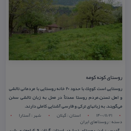
روستای كوته كومه
روستایی است كوچك با حدود ۲۰ خانه روستایی با مردمانی تالشی
و اهل تسنن.مردم روستا عمدتاً در محل به زبان تالشی سخن
می‌گویند. به زبانهای تركی و فارسی آشنایی كاملی دارند.
1400/11/21
استان : گيلان
شهر : آستارا
دسته : روستاهای ایران
آدرس : این روستای زیبا در استان گیلان ۹ كیلومتری شهر