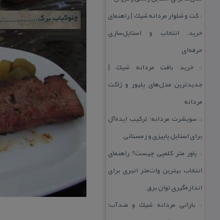
كت و شلوار مردانه شیك | راهنمای
::
خرید، انتخاب و استایل‌سازی
حرفه‌ای
خرید بافت مردانه شیك |
::
جدیدترین مدل‌های پلیور و ژاكت
مردانه
سویشرت مردانه؛ تركیب ایده‌آل
::
برای استایل پاییزی و زمستانی
پاور متر كلمپی چیست؟ راهنمای
::
انتخاب بهترین وات‌متر انبری برای
اندازه‌گیری توان برق
بارانی مردانه شیك و ضدآب؛
::