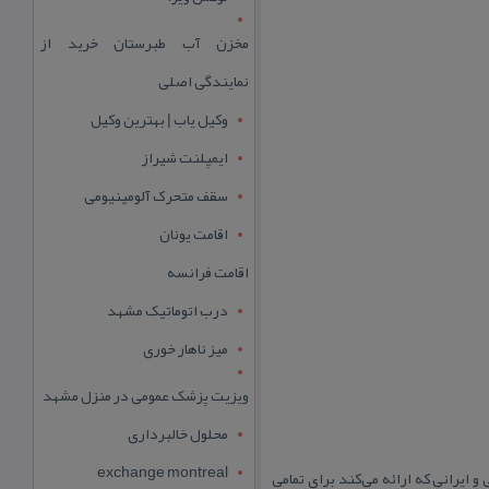
مخزن آب طبرستان خرید از
نمایندگی اصلی
وکیل یاب | بهترین وکیل
ایمپلنت شیراز
سقف متحرک آلومینیومی
اقامت یونان
اقامت فرانسه
درب اتوماتیک مشهد
میز ناهار خوری
ویزیت پزشک عمومی در منزل مشهد
محلول خالبرداری
exchange montreal
 ایرانی كه ارائه می‌كند برای تمامی