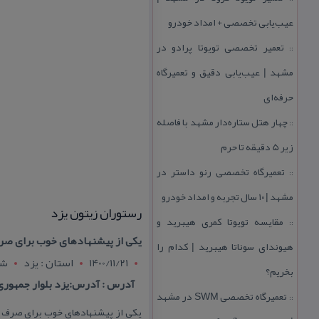
عیب‌یابی تخصصی + امداد خودرو
تعمیر تخصصی تویوتا پرادو در
::
مشهد | عیب‌یابی دقیق و تعمیرگاه
حرفه‌ای
چهار هتل‌ ستاره‌دار مشهد با فاصله
::
زیر 5 دقیقه تا حرم
تعمیرگاه تخصصی رنو داستر در
::
مشهد | ۱۰ سال تجربه و امداد خودرو
رستوران زیتون یزد
مقایسه تویوتا كمری هیبرید و
::
یكی از پیشنهاد‌های خوب برای صر
هیوندای سوناتا هیبرید | كدام را
1400/11/21
استان : يزد
شه
بخریم؟
آدرس : آدرس:یزد بلوار جمهور
تعمیرگاه تخصصی SWM در مشهد
::
یكی از پیشنهاد‌های خوب برای صرف غذا