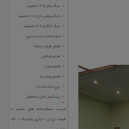
دیگ بخار تا 10% تخفیف
دیگ روغن داغ تا 10% تخفیف
دیگ آبگرم تا 10% تخفیف
ادویه جات بسته بندی
فلفل قرمز درجه 1
مانتو اسلامی
مانتو حجاب
مانتو پوشیده
برج خنک کننده
برداشتن خال با محلول
لیست مسافرخانه های مشهد با
قیمت ارزان + داری پارکینگ + 50%
تخفیف