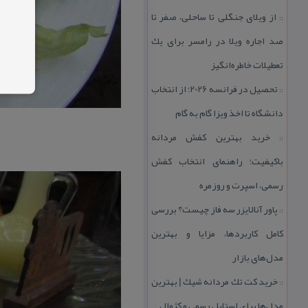
از ویلای جنگلی تا ساحلی، صفر تا
::
صد اجاره ویلا در رامسر برای یك
تعطیلات خاطره‌انگیز
تحصیل در فرانسه 2026؛ از انتخاب
::
دانشگاه تا اخذ ویزا گام به گام
خرید بهترین كفش مردانه
::
باكیفیت؛ راهنمای انتخاب كفش
رسمی، اسپرت و روزمره
پاور آنالایزر سه فاز چیست؟ بررسی
::
كامل كاربردها، مزایا و بهترین
مدل‌های بازار
خرید كت تك مردانه شیك | بهترین
::
مدل‌ها برای استایل رسمی و كژوال