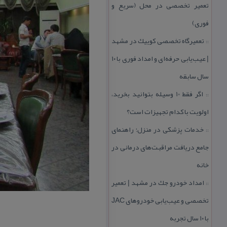
تعمیر تخصصی در محل (سریع و
فوری)
تعمیرگاه تخصصی كوییك در مشهد
::
| عیب‌یابی حرفه‌ای و امداد فوری با ۱۰
سال سابقه
اگر فقط 10 وسیله بتوانید بخرید،
::
اولویت با كدام تجهیزات است؟
خدمات پزشكی در منزل؛ راهنمای
::
جامع دریافت مراقبت‌های درمانی در
خانه
امداد خودرو جك در مشهد | تعمیر
::
تخصصی و عیب‌یابی خودروهای JAC
با ۱۰ سال تجربه