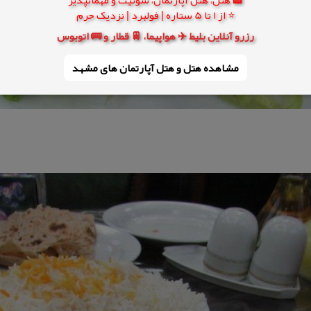
⭐ از 1 تا 5 ستاره | فولبرد | نزدیک حرم
رزرو آنلاین بلیط ✈️ هواپیما، 🚆 قطار و 🚌 اتوبوس
مشاهده هتل و هتل‌ آپارتمان های مشهد