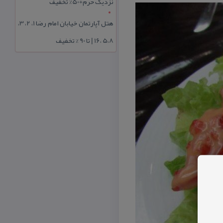
نزدیک حرم+50% تخفیف
هتل آپارتمان خیابان امام رضا 1، 2، 3،
5،8 ،16 | تا 90 % تخفیف