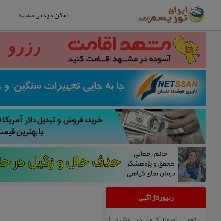
اماکن دیدنی مشهد
ریپورتاژ آگهی
تعمیر تویوتا كرولا در مشهد |
::