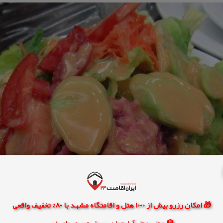
🎁 امکان رزرو بیش از 1000 هتل و اقامتگاه مشهد با 80% تخفیف واقعی
🏨 هتل، هتل آپارتمان، سوئیت و مهمانپذیر