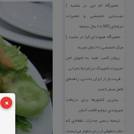
تعمیرگاه ام جی در مشهد |
::
عیب‌یابی تخصصی و تعمیرات
حرفه‌ای MG با ۱۰ سال سابقه
تعمیرگاه هیوندای كیا در مشهد |
::
مركز تخصصی با ۱۰ سال تجربه
ریوان كمپ، تعهد به تحویل امن
::
تجهیزات كمپینگ در شرایط بحرانی
فریت بار از ایران به دبی؛ راهنمای
::
كامل صفر تا صد
×
بهترین كشورها برای دریافت
::
شهروندی دوم و اقامت آسان
ترجمه رسمی مدارك؛ نقطه‌ای كه
::
دقت حقوقی از زبان جلوتر می‌ایستد