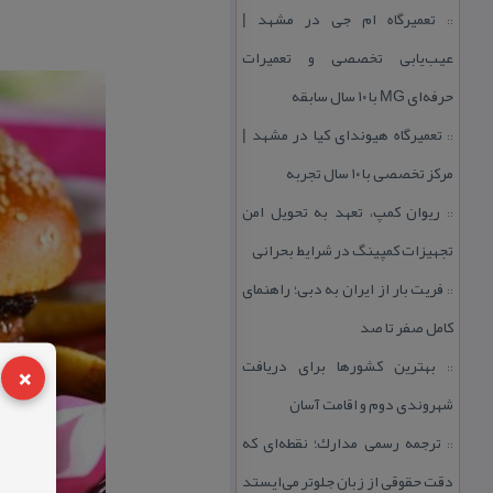
تعمیرگاه ام جی در مشهد |
::
عیب‌یابی تخصصی و تعمیرات
حرفه‌ای MG با ۱۰ سال سابقه
تعمیرگاه هیوندای كیا در مشهد |
::
مركز تخصصی با ۱۰ سال تجربه
ریوان كمپ، تعهد به تحویل امن
::
تجهیزات كمپینگ در شرایط بحرانی
فریت بار از ایران به دبی؛ راهنمای
::
كامل صفر تا صد
×
بهترین كشورها برای دریافت
::
شهروندی دوم و اقامت آسان
ترجمه رسمی مدارك؛ نقطه‌ای كه
::
دقت حقوقی از زبان جلوتر می‌ایستد