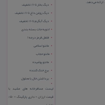
 ارائه می‌دهد.
دیگ بخار تا 10% تخفیف
دیگ روغن داغ تا 10% تخفیف
دیگ آبگرم تا 10% تخفیف
ادویه جات بسته بندی
فلفل قرمز درجه 1
مانتو اسلامی
مانتو حجاب
مانتو پوشیده
برج خنک کننده
برداشتن خال با محلول
لیست مسافرخانه های مشهد با
قیمت ارزان + داری پارکینگ + 50%
تخفیف