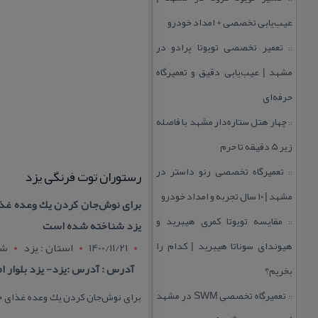
عیب‌یابی تخصصی + امداد خودرو
تعمیر تخصصی تویوتا پرادو در
::
مشهد | عیب‌یابی دقیق و تعمیرگاه
حرفه‌ای
چهار هتل‌ ستاره‌دار مشهد با فاصله
::
زیر 5 دقیقه تا حرم
تعمیرگاه تخصصی رنو داستر در
رستوران توت فرنگی یزد
::
مشهد | ۱۰ سال تجربه و امداد خودرو
برای نوش‌جان كردن یك وعده غذا
مقایسه تویوتا كمری هیبرید و
::
یزد شناخته شده است
هیوندای سوناتا هیبرید | كدام را
1400/11/21
استان : يزد
شه
آدرس : آدرس :یزد- یزد بلوار ا
بخریم؟
تعمیرگاه تخصصی SWM در مشهد
برای نوش‌جان كردن یك وعده غذای خو
::