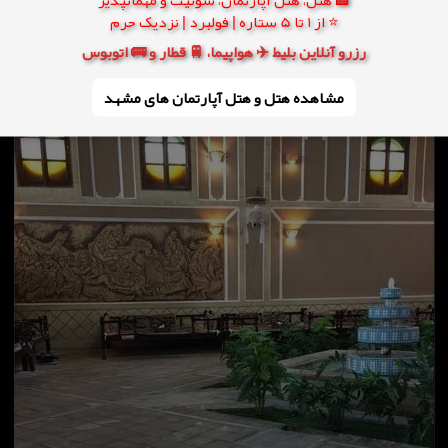
⭐ از 1 تا 5 ستاره | فولبرد | نزدیک حرم
رزرو آنلاین بلیط ✈️ هواپیما، 🚆 قطار و 🚌 اتوبوس
مشاهده هتل و هتل‌ آپارتمان های مشهد