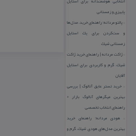
انتخابی هوشمندانه برای استایل
پاییزی و زمستانی
پالتو مردانه؛ راهنمای خرید، مدل‌ها
::
و ست‌كردن برای یك استایل
زمستانی شیك
ژاكت مردانه | راهنمای خرید ژاكت
::
شیك، گرم و كاربردی برای استایل
آقایان
خرید تستر عایق آنالوگ | بررسی
::
بهترین میگرهای آنالوگ بازار +
راهنمای انتخاب تخصصی
هودی مردانه؛ راهنمای خرید
::
بهترین مدل‌های هودی شیك، گرم و