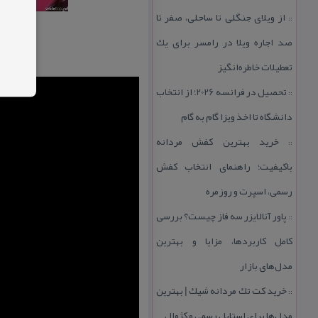
از ویلای جنگلی تا ساحلی، صفر تا
::
صد اجاره ویلا در رامسر برای یك
تعطیلات خاطره‌انگیز
تحصیل در فرانسه 2026؛ از انتخاب
::
دانشگاه تا اخذ ویزا گام به گام
خرید بهترین كفش مردانه
::
باكیفیت؛ راهنمای انتخاب كفش
رسمی، اسپرت و روزمره
پاور آنالایزر سه فاز چیست؟ بررسی
::
كامل كاربردها، مزایا و بهترین
مدل‌های بازار
خرید كت تك مردانه شیك | بهترین
::
مدل‌ها برای استایل رسمی و كژوال