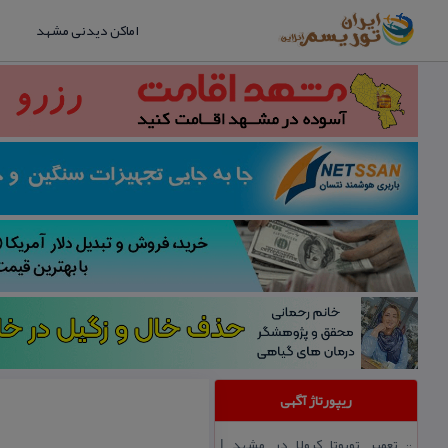
اماکن دیدنی مشهد
ریپورتاژ آگهی
تعمیر تویوتا كرولا در مشهد |
::