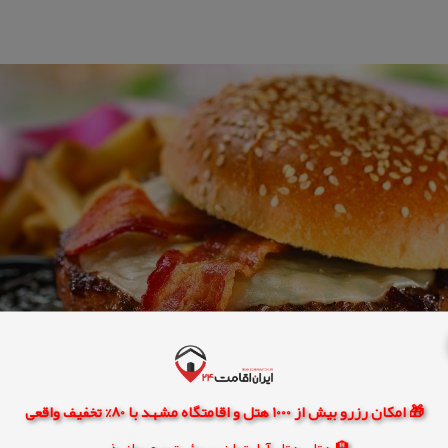
🎁 امکان رزرو بیش از 1000 هتل و اقامتگاه مشهد با 80% تخفیف واقعی
🏨 هتل، هتل آپارتمان، سوئیت و مهمانپذیر