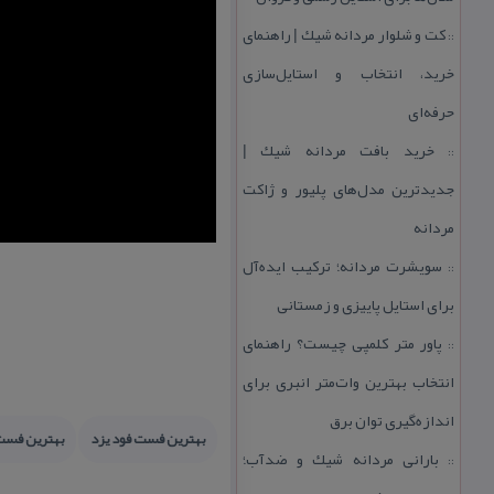
كت و شلوار مردانه شیك | راهنمای
::
خرید، انتخاب و استایل‌سازی
حرفه‌ای
خرید بافت مردانه شیك |
::
جدیدترین مدل‌های پلیور و ژاكت
مردانه
سویشرت مردانه؛ تركیب ایده‌آل
::
برای استایل پاییزی و زمستانی
پاور متر كلمپی چیست؟ راهنمای
::
انتخاب بهترین وات‌متر انبری برای
اندازه‌گیری توان برق
بهترین فست فود یزد
بهترین فست
بارانی مردانه شیك و ضدآب؛
::