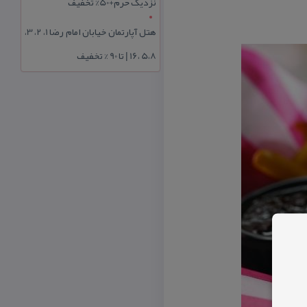
نزدیک حرم+50% تخفیف
هتل آپارتمان خیابان امام رضا 1، 2، 3،
5،8 ،16 | تا 90 % تخفیف