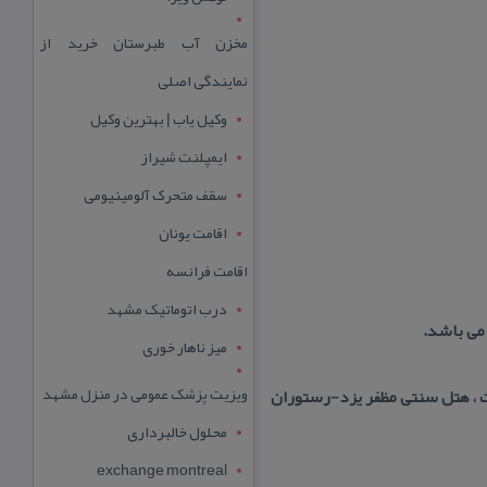
مخزن آب طبرستان خرید از
نمایندگی اصلی
وکیل یاب | بهترین وکیل
ایمپلنت شیراز
سقف متحرک آلومینیومی
اقامت یونان
اقامت فرانسه
درب اتوماتیک مشهد
میز ناهار خوری
ویزیت پزشک عمومی در منزل مشهد
ت ، هتل سنتی مظفر یزد-رستوران
محلول خالبرداری
exchange montreal