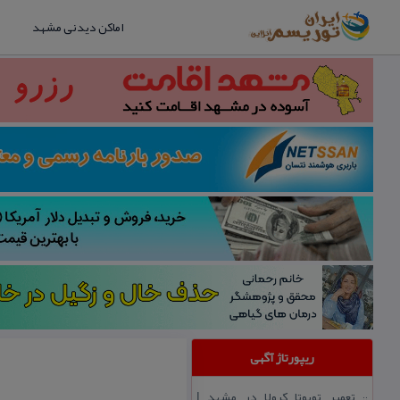
اماکن دیدنی مشهد
ریپورتاژ آگهی
تعمیر تویوتا كرولا در مشهد |
::