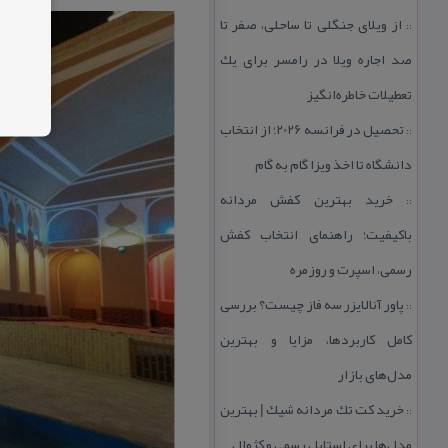
از ویلای جنگلی تا ساحلی، صفر تا
::
صد اجاره ویلا در رامسر برای یك
تعطیلات خاطره‌انگیز
تحصیل در فرانسه 2026؛ از انتخاب
::
دانشگاه تا اخذ ویزا گام به گام
خرید بهترین كفش مردانه
::
باكیفیت؛ راهنمای انتخاب كفش
رسمی، اسپرت و روزمره
پاور آنالایزر سه فاز چیست؟ بررسی
::
كامل كاربردها، مزایا و بهترین
مدل‌های بازار
خرید كت تك مردانه شیك | بهترین
::
مدل‌ها برای استایل رسمی و كژوال