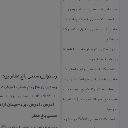
عیب‌یابی تخصصی + امداد خودرو
تعمیر تخصصی تویوتا پرادو در
::
مشهد | عیب‌یابی دقیق و تعمیرگاه
حرفه‌ای
چهار هتل‌ ستاره‌دار مشهد با فاصله
::
زیر 5 دقیقه تا حرم
تعمیرگاه تخصصی رنو داستر در
::
رستوارن سنتی باغ مظفر یزد
مشهد | ۱۰ سال تجربه و امداد خودرو
رستوران هتل باغ مظفر با ظرفیت ۳۰۰ نفر همراه با انواع غذاهای ایرانی و فرنگی آماده پذیرایی از میهمانان عزیز می باشد.
مقایسه تویوتا كمری هیبرید و
::
1400/11/21
استان : يزد
شه
هیوندای سوناتا هیبرید | كدام را
آدرس : آدرس : یزد-میدان آزاد
بخریم؟
سنتی باغ مظفر
تعمیرگاه تخصصی SWM در مشهد
::
رستوران هتل باغ مظفر با ظرفیت ۳۰۰ نفر همراه با انواع غذاهای ایرانی و فرنگی آماده پذیرایی از میهمانان عزیز می باشد.