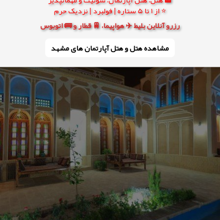
⭐ از 1 تا 5 ستاره | فولبرد | نزدیک حرم
رزرو آنلاین بلیط ✈️ هواپیما، 🚆 قطار و 🚌 اتوبوس
مشاهده هتل و هتل‌ آپارتمان های مشهد