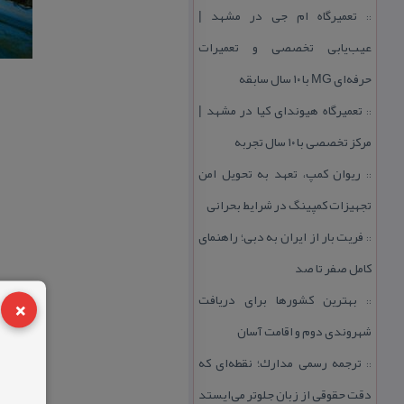
تعمیرگاه ام جی در مشهد |
::
عیب‌یابی تخصصی و تعمیرات
حرفه‌ای MG با ۱۰ سال سابقه
تعمیرگاه هیوندای كیا در مشهد |
::
مركز تخصصی با ۱۰ سال تجربه
ریوان كمپ، تعهد به تحویل امن
::
تجهیزات كمپینگ در شرایط بحرانی
فریت بار از ایران به دبی؛ راهنمای
::
كامل صفر تا صد
×
بهترین كشورها برای دریافت
::
شهروندی دوم و اقامت آسان
ترجمه رسمی مدارك؛ نقطه‌ای كه
::
دقت حقوقی از زبان جلوتر می‌ایستد