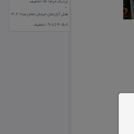
نزدیک حرم+50% تخفیف
هتل آپارتمان خیابان امام رضا 1، 2، 3،
5،8 ،16 | تا 90 % تخفیف