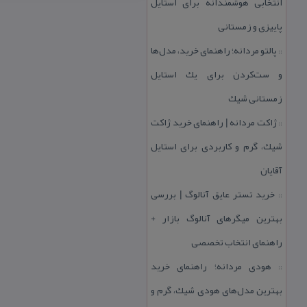
انتخابی هوشمندانه برای استایل
پاییزی و زمستانی
پالتو مردانه؛ راهنمای خرید، مدل‌ها
::
و ست‌كردن برای یك استایل
زمستانی شیك
ژاكت مردانه | راهنمای خرید ژاكت
::
شیك، گرم و كاربردی برای استایل
آقایان
خرید تستر عایق آنالوگ | بررسی
::
بهترین میگرهای آنالوگ بازار +
راهنمای انتخاب تخصصی
هودی مردانه؛ راهنمای خرید
::
بهترین مدل‌های هودی شیك، گرم و