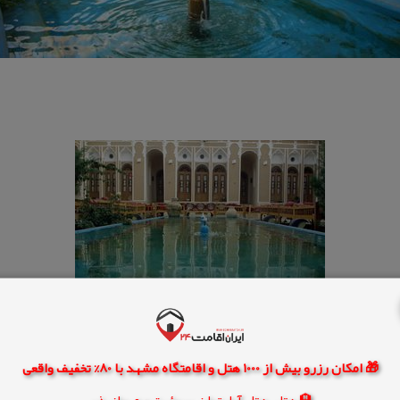
🎁 امکان رزرو بیش از 1000 هتل و اقامتگاه مشهد با 80% تخفیف واقعی
🏨 هتل، هتل آپارتمان، سوئیت و مهمانپذیر