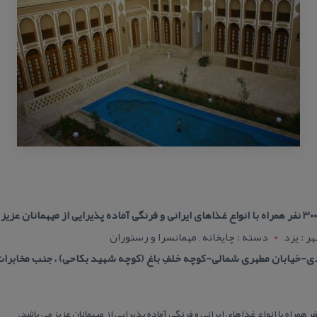
ر : يزد
دسته : چایخانه , مهمانسرا و رستوران
ی-خیابان مطهری شمالی-كوچه خلفِ باغ (كوچه شهید بكاحی) ، جنب مخابرا