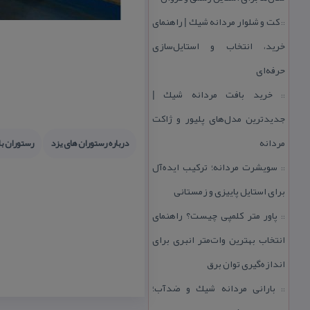
كت و شلوار مردانه شیك | راهنمای
::
خرید، انتخاب و استایل‌سازی
حرفه‌ای
خرید بافت مردانه شیك |
::
جدیدترین مدل‌های پلیور و ژاكت
مردانه
درباره رستوران های یزد
رستوران با
سویشرت مردانه؛ تركیب ایده‌آل
::
برای استایل پاییزی و زمستانی
پاور متر كلمپی چیست؟ راهنمای
::
انتخاب بهترین وات‌متر انبری برای
اندازه‌گیری توان برق
بارانی مردانه شیك و ضدآب؛
::