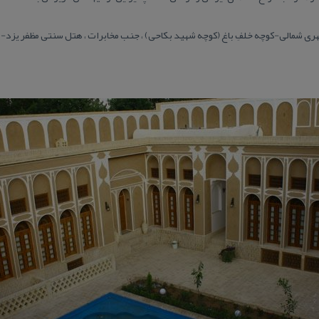
ی شمالی-كوچه خلفِ باغ (كوچه شهید بكاحی) ، جنب مخابرات ، هتل سنتی مظفر یزد-