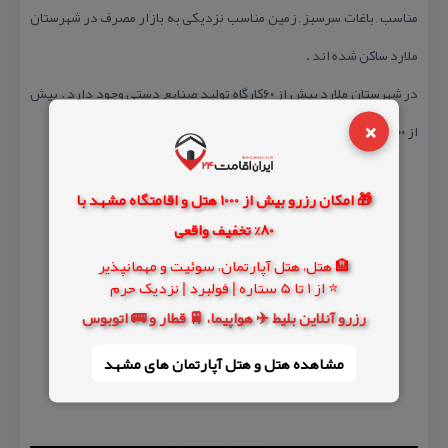
مناسب , باغات سرسبز , زمین مناسب نزدیكی به بازار مصرف در شهرستان
ملارد ساكن شده اند .
در شهرستان ملارد بیش از ۶۰كارگاه تولید صنایع دستی وجود دارد . بیش
×
از ۳۰۰ نفر نیز به صورت صنایع دستی خانگی فعالیت می كنند .
🎁 امکان رزرو بیش از 1000 هتل و اقامتگاه مشهد با
80% تخفیف واقعی
🏨 هتل، هتل آپارتمان، سوئیت و مهمانپذیر
⭐ از 1 تا 5 ستاره | فولبرد | نزدیک حرم
رزرو آنلاین بلیط ✈️ هواپیما، 🚆 قطار و 🚌 اتوبوس
مشاهده هتل و هتل‌ آپارتمان های مشهد