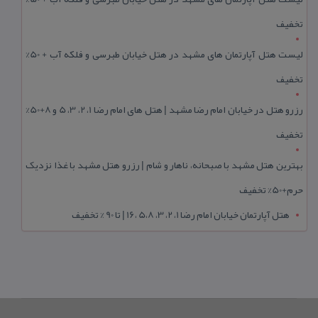
تخفیف
لیست هتل آپارتمان های مشهد در هتل خیابان طبرسی و فلکه آب + 50%
تخفیف
رزرو هتل در خیابان امام رضا مشهد | هتل‌ های امام رضا 1، 2، 3، 5 و 8+50%
تخفیف
بهترین هتل مشهد با صبحانه، ناهار و شام | رزرو هتل مشهد با غذا نزدیک
حرم+50% تخفیف
هتل آپارتمان خیابان امام رضا 1، 2، 3، 5،8 ،16 | تا 90 % تخفیف