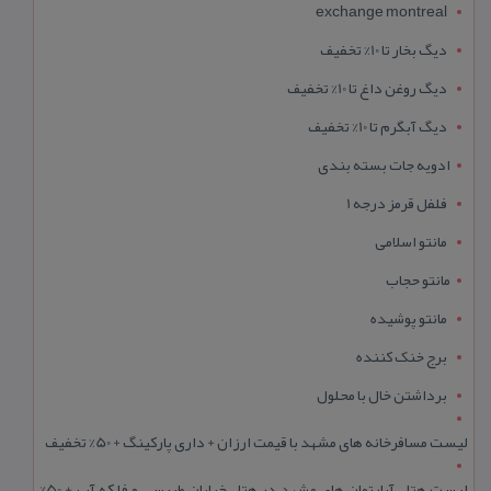
exchange montreal
دیگ بخار تا 10% تخفیف
دیگ روغن داغ تا 10% تخفیف
دیگ آبگرم تا 10% تخفیف
ادویه جات بسته بندی
فلفل قرمز درجه 1
مانتو اسلامی
مانتو حجاب
مانتو پوشیده
برج خنک کننده
برداشتن خال با محلول
لیست مسافرخانه های مشهد با قیمت ارزان + داری پارکینگ + 50% تخفیف
لیست هتل آپارتمان های مشهد در هتل خیابان طبرسی و فلکه آب + 50%