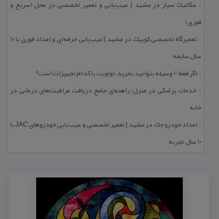
مكانیك سیار در مشهد | عیب‌یابی و تعمیر تخصصی در محل (سریع و
::
فوری)
تعمیرگاه تخصصی كوییك در مشهد | عیب‌یابی حرفه‌ای و امداد فوری با ۱۰
::
سال سابقه
اگر فقط 10 وسیله بتوانید بخرید، اولویت با كدام تجهیزات است؟
::
خدمات پزشكی در منزل؛ راهنمای جامع دریافت مراقبت‌های درمانی در
::
خانه
امداد خودرو جك در مشهد | تعمیر تخصصی و عیب‌یابی خودروهای JAC با
::
۱۰ سال تجربه