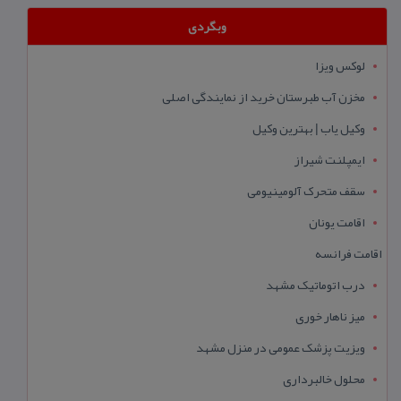
وبگردی
لوکس ویزا
مخزن آب طبرستان خرید از نمایندگی اصلی
وکیل یاب | بهترین وکیل
ایمپلنت شیراز
سقف متحرک آلومینیومی
اقامت یونان
اقامت فرانسه
درب اتوماتیک مشهد
میز ناهار خوری
ویزیت پزشک عمومی در منزل مشهد
محلول خالبرداری