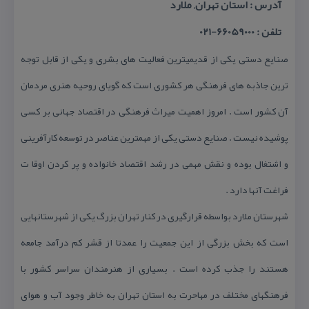
آدرس : استان تهران, ملارد
تلفن : 66059000-021
صنایع دستی یكی از قدیمیترین فعالیت های بشری و یكی از قابل توجه
ترین جاذبه های فرهنگی هر كشوری است كه گویای روحیه هنری مردمان
آن كشور است . امروز اهمیت میراث فرهنگی در اقتصاد جهانی بر كسی
پوشیده نیست . صنایع دستی یكی از مهمترین عناصر در توسعه كارآفرینی
و اشتغال بوده و نقش مهمی در رشد اقتصاد خانواده و پر كردن اوقا ت
فراغت آنها دارد .
شهرستان ملارد بواسطه قرارگیری در كنار تهران بزرگ یكی از شهرستانهایی
است كه بخش بزرگی از این جمعیت را عمدتا از قشر كم درآمد جامعه
هستند را جذب كرده است . بسیاری از هنرمندان سراسر كشور با
فرهنگهای مختلف در مهاحرت به استان تهران به خاطر وجود آب و هوای