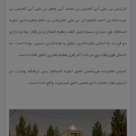
الرئیس بن علی أبی الحسن بن محمد أبی جعفر بن علی أبی الحسن بن
عبیدالله بن احمد الشعرانی بن علی العریضی بن امام جعفرصادق (علیه
السلام). وی سیدی بسیارجلیل القدرعظیم الشأن و بزرگوار بود و دارای
دو فرزند به اسامی عضدالدین عقیل و مجدالدین حسین بوده است. به
احتمال قوی وفات وی در ثلث آخر قرن هفتم هجری اتفاق افتاده است.
آستان امامزاده میرشمس الحق (علیه السلام) پس ازفلكه وحدت در
انتهای بلوار امامزاده میرشمس الحق شهرمیبد واقع شده است.