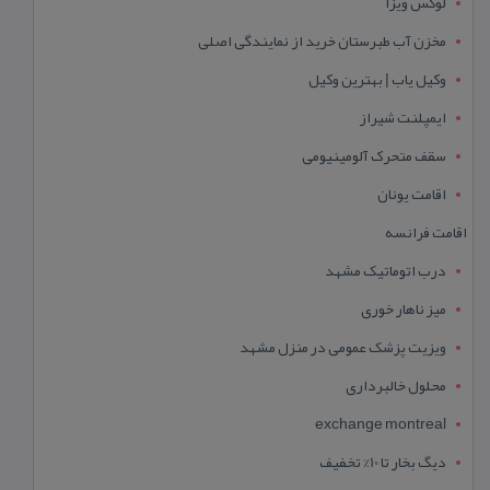
لوکس ویزا
مخزن آب طبرستان خرید از نمایندگی اصلی
وکیل یاب | بهترین وکیل
ایمپلنت شیراز
سقف متحرک آلومینیومی
اقامت یونان
اقامت فرانسه
درب اتوماتیک مشهد
میز ناهار خوری
ویزیت پزشک عمومی در منزل مشهد
محلول خالبرداری
exchange montreal
دیگ بخار تا 10% تخفیف