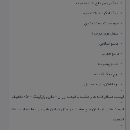
دیگ روغن داغ تا 10% تخفیف
دیگ آبگرم تا 10% تخفیف
ادویه جات بسته بندی
فلفل قرمز درجه 1
مانتو اسلامی
مانتو حجاب
مانتو پوشیده
برج خنک کننده
برداشتن خال با محلول
لیست مسافرخانه های مشهد با قیمت ارزان + داری پارکینگ + 50% تخفیف
لیست هتل آپارتمان های مشهد در هتل خیابان طبرسی و فلکه آب + 50%
تخفیف