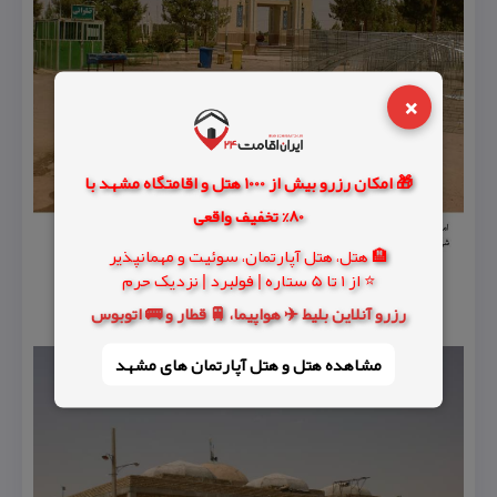
×
🎁 امکان رزرو بیش از 1000 هتل و اقامتگاه مشهد با
80% تخفیف واقعی
🏨 هتل، هتل آپارتمان، سوئیت و مهمانپذیر
⭐ از 1 تا 5 ستاره | فولبرد | نزدیک حرم
رزرو آنلاین بلیط ✈️ هواپیما، 🚆 قطار و 🚌 اتوبوس
مشاهده هتل و هتل‌ آپارتمان های مشهد