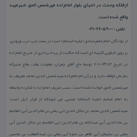
ازفلكه وحدت در انتهای بلوار امامزاده میرشمس الحق شهرمیبد
واقع شده است.
تلفن : 66059000-021
از نوادگان امام جعفرصادق (علیه السلام) است در سمت چپ درب ورودی،
بر روی تابلویی كتیبه ای است كه حكایت از پرده برداری از ضریح امامزاده
در تاریخ ۷/۱۰/۱۳۸۴ توسط حاج آقای چمران، معاونت وقت بقاع متبركه
سازمان اوقاف دارد و درآن نام امامزاده سیدشمس الدین محمد معروف به
میرشمس الحق خوانده شده است. نسب شریف امامزاده با شانزده واسطه
به امام ششم (علیه السلام) منتهی می شودكه از قرار ذیل است:
سیدشمس الدین محمد بن جلال الدین ابی یعلی بن فخرالدین أبی القاسم
بن علاءالدین أبی عبدالله بن فخرالدین ابی القاسم بن جلال الدین أبی
یعلی بن سلیمان أبی طاهر بن حمزه أبی یعلی بن عبدالمطلب بن محسن