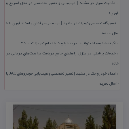
مكانیك سیار در مشهد | عیب‌یابی و تعمیر تخصصی در محل (سریع و
::
فوری)
تعمیرگاه تخصصی كوییك در مشهد | عیب‌یابی حرفه‌ای و امداد فوری با ۱۰
::
سال سابقه
اگر فقط 10 وسیله بتوانید بخرید، اولویت با كدام تجهیزات است؟
::
خدمات پزشكی در منزل؛ راهنمای جامع دریافت مراقبت‌های درمانی در
::
خانه
امداد خودرو جك در مشهد | تعمیر تخصصی و عیب‌یابی خودروهای JAC با
::
۱۰ سال تجربه