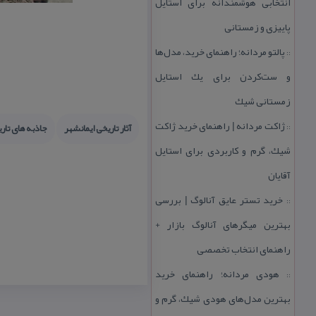
انتخابی هوشمندانه برای استایل
پاییزی و زمستانی
پالتو مردانه؛ راهنمای خرید، مدل‌ها
::
و ست‌كردن برای یك استایل
زمستانی شیك
ژاكت مردانه | راهنمای خرید ژاكت
آثار تاریخی ایمانشهر
جاذبه های تار
::
شیك، گرم و كاربردی برای استایل
آقایان
خرید تستر عایق آنالوگ | بررسی
::
بهترین میگرهای آنالوگ بازار +
راهنمای انتخاب تخصصی
هودی مردانه؛ راهنمای خرید
::
بهترین مدل‌های هودی شیك، گرم و