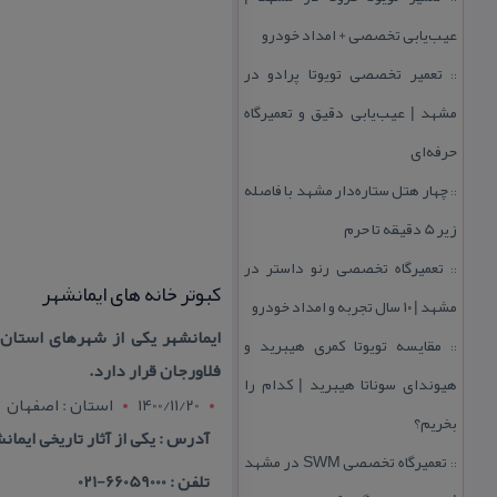
عیب‌یابی تخصصی + امداد خودرو
تعمیر تخصصی تویوتا پرادو در
::
مشهد | عیب‌یابی دقیق و تعمیرگاه
حرفه‌ای
چهار هتل‌ ستاره‌دار مشهد با فاصله
::
زیر 5 دقیقه تا حرم
تعمیرگاه تخصصی رنو داستر در
::
كبوتر خانه های ایمانشهر
مشهد | ۱۰ سال تجربه و امداد خودرو
مقایسه تویوتا كمری هیبرید و
::
فلاورجان قرار دارد.
هیوندای سوناتا هیبرید | كدام را
1400/11/20
استان : اصفهان
بخریم؟
آدرس : یكی از آثار تاریخی ایما
تعمیرگاه تخصصی SWM در مشهد
::
تلفن : 66059000-021