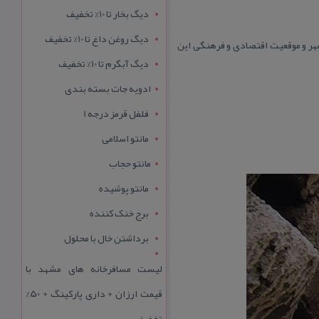
دیگ بخار تا 10% تخفیف
دیگ روغن داغ تا 10% تخفیف
به جغرافیای شهر و موقعیت اقتصادی و فرهنگی این
دیگ آبگرم تا 10% تخفیف
ادویه جات بسته بندی
فلفل قرمز درجه 1
مانتو اسلامی
مانتو حجاب
مانتو پوشیده
برج خنک کننده
برداشتن خال با محلول
لیست مسافرخانه های مشهد با
قیمت ارزان + داری پارکینگ + 50%
تخفیف