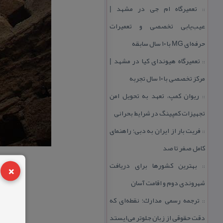
تعمیرگاه ام جی در مشهد |
::
عیب‌یابی تخصصی و تعمیرات
حرفه‌ای MG با ۱۰ سال سابقه
تعمیرگاه هیوندای كیا در مشهد |
::
مركز تخصصی با ۱۰ سال تجربه
ریوان كمپ، تعهد به تحویل امن
::
تجهیزات كمپینگ در شرایط بحرانی
فریت بار از ایران به دبی؛ راهنمای
::
كامل صفر تا صد
×
بهترین كشورها برای دریافت
::
شهروندی دوم و اقامت آسان
ترجمه رسمی مدارك؛ نقطه‌ای كه
::
دقت حقوقی از زبان جلوتر می‌ایستد