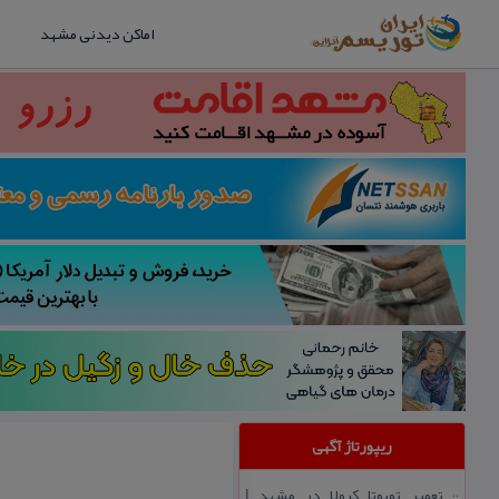
اماکن دیدنی مشهد
ریپورتاژ آگهی
تعمیر تویوتا كرولا در مشهد |
::