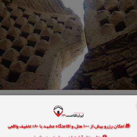
🎁 امکان رزرو بیش از 1000 هتل و اقامتگاه مشهد با 80% تخفیف واقعی
🏨 هتل، هتل آپارتمان، سوئیت و مهمانپذیر