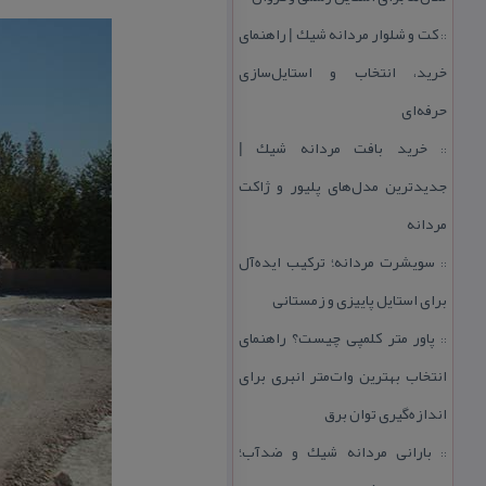
كت و شلوار مردانه شیك | راهنمای
::
خرید، انتخاب و استایل‌سازی
حرفه‌ای
خرید بافت مردانه شیك |
::
جدیدترین مدل‌های پلیور و ژاكت
مردانه
سویشرت مردانه؛ تركیب ایده‌آل
::
برای استایل پاییزی و زمستانی
پاور متر كلمپی چیست؟ راهنمای
::
انتخاب بهترین وات‌متر انبری برای
اندازه‌گیری توان برق
بارانی مردانه شیك و ضدآب؛
::