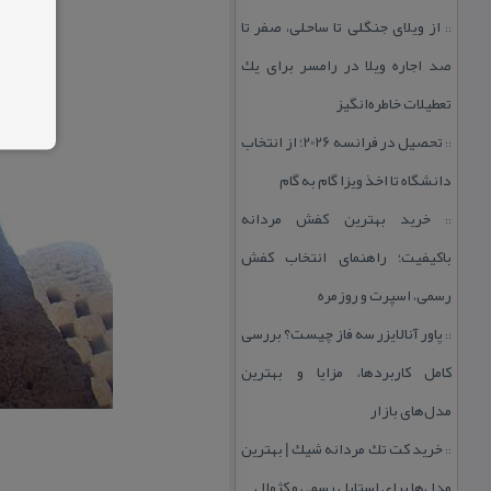
از ویلای جنگلی تا ساحلی، صفر تا
::
صد اجاره ویلا در رامسر برای یك
تعطیلات خاطره‌انگیز
تحصیل در فرانسه 2026؛ از انتخاب
::
دانشگاه تا اخذ ویزا گام به گام
خرید بهترین كفش مردانه
::
باكیفیت؛ راهنمای انتخاب كفش
رسمی، اسپرت و روزمره
پاور آنالایزر سه فاز چیست؟ بررسی
::
كامل كاربردها، مزایا و بهترین
مدل‌های بازار
خرید كت تك مردانه شیك | بهترین
::
مدل‌ها برای استایل رسمی و كژوال