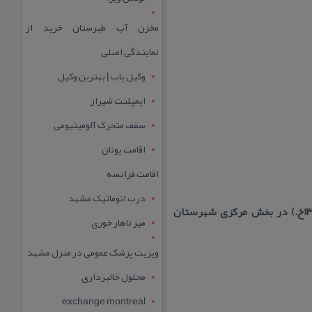
مخزن آب طبرستان خرید از
نمایندگی اصلی
وکیل یاب | بهترین وکیل
ایمپلنت شیراز
سقف متحرک آلومینیومی
اقامت یونان
اقامت فرانسه
درب اتوماتیک مشهد
ایمانشهر یكی از شهرهای استان اصفهان در مركز ایران است. این شهر با جمعیت ۵۹۲۳ نفر (برآورد ۱۳۸۳خ.) در بخش مركزی شهرستان
میز ناهار خوری
ویزیت پزشک عمومی در منزل مشهد
محلول خالبرداری
exchange montreal