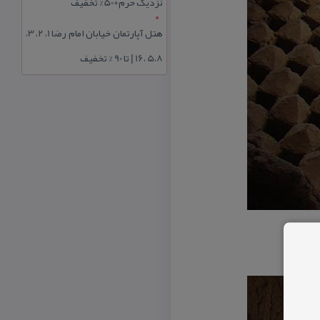
نزدیک حرم+50% تخفیف
هتل آپارتمان خیابان امام رضا 1، 2، 3،
5،8 ،16 | تا 90 % تخفیف