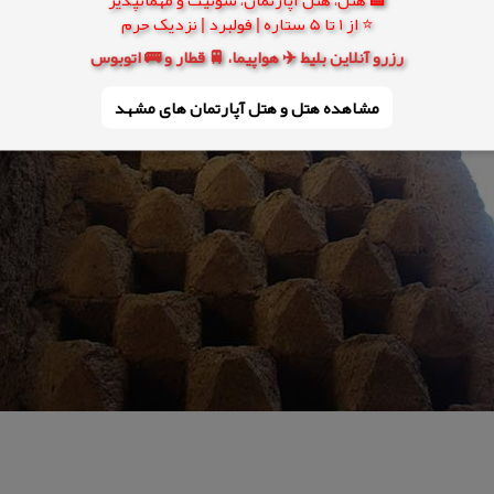
⭐ از 1 تا 5 ستاره | فولبرد | نزدیک حرم
رزرو آنلاین بلیط ✈️ هواپیما، 🚆 قطار و 🚌 اتوبوس
مشاهده هتل و هتل‌ آپارتمان های مشهد