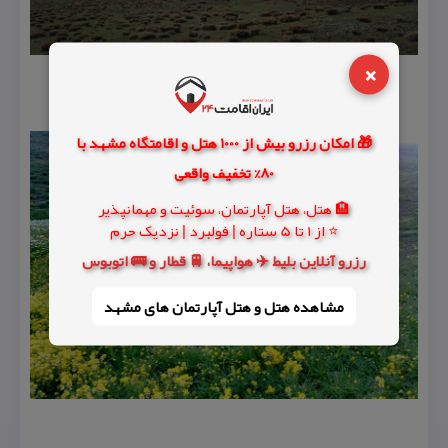
×
🎁 امکان رزرو بیش از 1000 هتل و اقامتگاه مشهد با
80% تخفیف واقعی
🏨 هتل، هتل آپارتمان، سوئیت و مهمانپذیر
⭐ از 1 تا 5 ستاره | فولبرد | نزدیک حرم
رزرو آنلاین بلیط ✈️ هواپیما، 🚆 قطار و 🚌 اتوبوس
مشاهده هتل و هتل‌ آپارتمان های مشهد