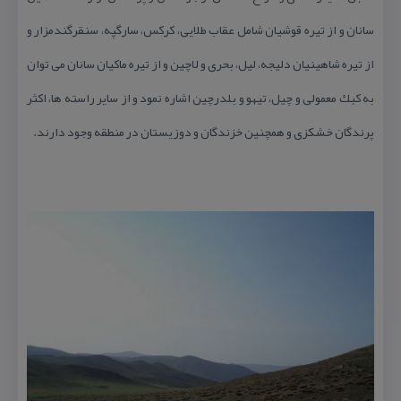
سانان و از تیره قوشیان شامل عقاب طلایی، كركس، سارگپه، سنقرگندمزار و
از تیره شاهینیان دلیجه، لیل، بحری و لاچین و از تیره ماكیان سانان می توان
به كبك معمولی و چیل، تیهو و بلدرچین اشاره نمود و از سایر راسته ها، اكثر
پرندگان خشكزی و همچنین خزندگان و دوزیستان در منطقه وجود دارند.