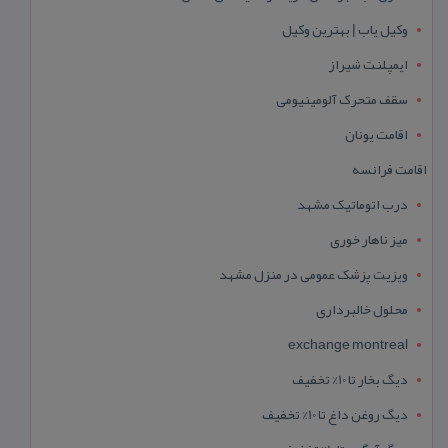
وکیل یاب | بهترین وکیل
ایمپلنت شیراز
سقف متحرک آلومینیومی
اقامت یونان
اقامت فرانسه
درب اتوماتیک مشهد
میز ناهار خوری
ویزیت پزشک عمومی در منزل مشهد
محلول خالبرداری
exchange montreal
دیگ بخار تا 10% تخفیف
دیگ روغن داغ تا 10% تخفیف