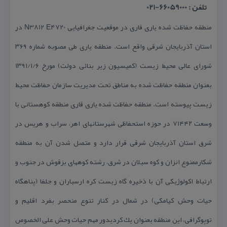
تلفن : 66059000-021
منطقه حفاظت شده یاری قاری در موقعیت جغرافیایی N3812 E4720 در
استان آذربایجان شرقی واقع است. منطقه یاری طی مصوبه شماره ۳۶۹
شورای عالی محیط زیست (كمیسیون زیر بنائی دولت) مورخ ۱۳۹۱/۱/۶
بعنوان منطقه حفاظت شده به مناطق تحت مدیریت سازمان حفاظت محیط
زیست پیوسته است. منطقه حفاظت شده یاری قاری منطقه كوهستانی با
وسعت ۷۱۴۴۲ در حوزه استحفاظی شهرستانهای اهر، سراب و هریس در
شرق استان آذربایجان شرقی قرار دارد و متصل شدن آن به منطقه
شكارممنوع انزان و كوه سبلان در شرق، رشته كوههای بزقوش در جنوب و
ارتباط اكولوژیكی آن با ذخیره گاه زیست كره ارسباران و جلفا (پناهگاه
حیات وحش كیامكی) در شمال در كنار تنوع منحصر بفرد اقلیم و
توپوگرافی، این منطقه بعنوان یك كردیدور مهم حیات وحش علی الخصوص