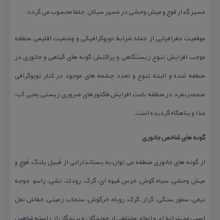
مسیر گدار قوچ و میش وحشی در مسیر سبلان – جلفا محسوب می گردد.
موقعیت جغرافیایی از جمله شرایط توپوگرافیكی و وضعیت اقلیمی منطقه
موجب افزایش تنوع زیستگاهی و پراكنش گونه های گیاهی و جانوری در
منطقه شده و البته تنوع و تعدد چشمه های موجود در كنار توپوگرافی
منحصربفرد در منطقه باعث افزایش فاكتورهای ضروری زیستی یعنی آب،
غذا و پناهگاه گردیده است.
گونه های شاخص جانوری
از گونه های جانوری منطقه می توان به پستاندارانی از قبیل پلنگ، قوچ و
میش وحشی، سیاه گوش، خرس قهوه ای، گرگ، رودك، تشی، راسو، جوجه
تیغی، سمور سنگی، گراز، گرگ، روباه، خرگوش، سنجاب زمینی، خفاش نعل
اسبی مدیترانه ای و انواع مختلفی از جوندگان و پرندگان از راسته شاهین