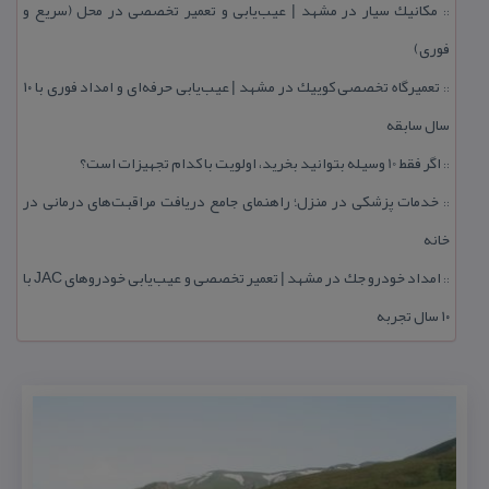
مكانیك سیار در مشهد | عیب‌یابی و تعمیر تخصصی در محل (سریع و
::
فوری)
تعمیرگاه تخصصی كوییك در مشهد | عیب‌یابی حرفه‌ای و امداد فوری با ۱۰
::
سال سابقه
اگر فقط 10 وسیله بتوانید بخرید، اولویت با كدام تجهیزات است؟
::
خدمات پزشكی در منزل؛ راهنمای جامع دریافت مراقبت‌های درمانی در
::
خانه
امداد خودرو جك در مشهد | تعمیر تخصصی و عیب‌یابی خودروهای JAC با
::
۱۰ سال تجربه