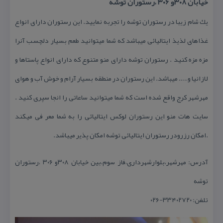
خیابان ۳۰۸و ۳۰۶ ،رستوران توشه
یك شام زیبا در رستوران توشه را تجربه نمایید. این رستوران دارای انواع
غذاهای لذیذ ایتالیائی میباشد كه شما میتوانید طعم بسیار دلچسب آنرا
مزه مزه كنید . رستوران توشه دارای منو متنوع كه دارای انواع پاستاها و
لازانیا و….. میباشد. این رستوران در منطقه بسیار آرام و خوش آب و هوای
مهرشهر كرج واقع شده است كه شما میتوانید ساعاتی را انجا سپری كنید .
سایت هات منو این رستوران لوكس ایتالیائی را به شما معر فی میكند
.امكان رزرودر رستوران ایتالیائی توشه امكان پذیر میباشد.
آدرس: مهرشهر،بلوارشهرداری،فاز سوم،بین خیابان ۳۰۸و ۳۰۶ ،رستوران
توشه
تلفن: ۳۳۴۰۲۷۲۰-۰۲۶