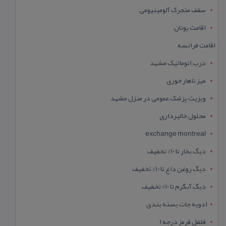
سقف متحرک آلومینیومی
اقامت یونان
اقامت فرانسه
درب اتوماتیک مشهد
میز ناهار خوری
ویزیت پزشک عمومی در منزل مشهد
محلول خالبرداری
exchange montreal
دیگ بخار تا 10% تخفیف
دیگ روغن داغ تا 10% تخفیف
دیگ آبگرم تا 10% تخفیف
ادویه جات بسته بندی
فلفل قرمز درجه 1