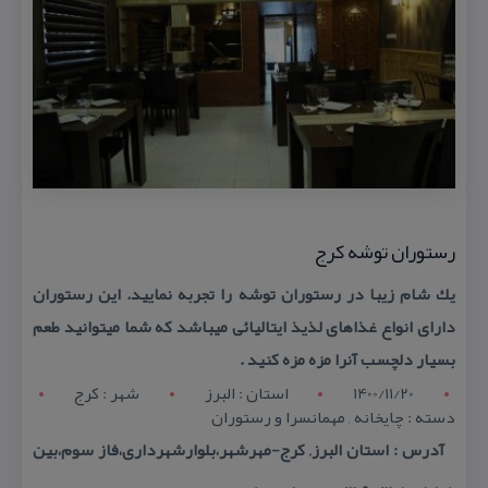
رستوران توشه كرج
یك شام زیبا در رستوران توشه را تجربه نمایید. این رستوران
دارای انواع غذاهای لذیذ ایتالیائی میباشد كه شما میتوانید طعم
بسیار دلچسب آنرا مزه مزه كنید .
1400/11/20
استان : البرز
شهر : کرج
دسته : چایخانه , مهمانسرا و رستوران
آدرس : استان البرز, كرج-مهرشهر،بلوارشهرداری،فاز سوم،بین