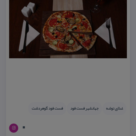
غذای توشه
جهانشهر فست فود
فست فود گوهردشت