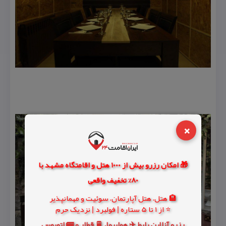
×
🎁 امکان رزرو بیش از 1000 هتل و اقامتگاه مشهد با
80% تخفیف واقعی
🏨 هتل، هتل آپارتمان، سوئیت و مهمانپذیر
⭐ از 1 تا 5 ستاره | فولبرد | نزدیک حرم
رزرو آنلاین بلیط ✈️ هواپیما، 🚆 قطار و 🚌 اتوبوس