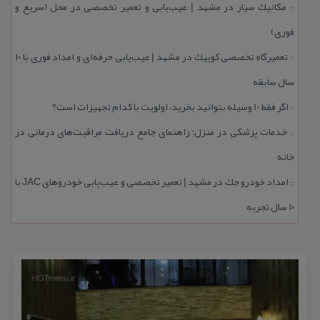
مكانیك سیار در مشهد | عیب‌یابی و تعمیر تخصصی در محل (سریع و
::
فوری)
تعمیرگاه تخصصی كوییك در مشهد | عیب‌یابی حرفه‌ای و امداد فوری با ۱۰
::
سال سابقه
اگر فقط 10 وسیله بتوانید بخرید، اولویت با كدام تجهیزات است؟
::
خدمات پزشكی در منزل؛ راهنمای جامع دریافت مراقبت‌های درمانی در
::
خانه
امداد خودرو جك در مشهد | تعمیر تخصصی و عیب‌یابی خودروهای JAC با
::
۱۰ سال تجربه