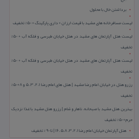
برداشتن خال با محلول
لیست مسافرخانه های مشهد با قیمت ارزان + داری پارکینگ + 50% تخفیف
لیست هتل آپارتمان های مشهد در هتل خیابان طبرسی و فلکه آب + 50%
تخفیف
لیست هتل آپارتمان های مشهد در هتل خیابان طبرسی و فلکه آب + 50%
تخفیف
رزرو هتل در خیابان امام رضا مشهد | هتل‌ های امام رضا 1، 2، 3، 5 و 8+50%
تخفیف
بهترین هتل مشهد با صبحانه، ناهار و شام | رزرو هتل مشهد با غذا نزدیک
حرم+50% تخفیف
هتل آپارتمان خیابان امام رضا 1، 2، 3، 5،8 ،16 | تا 90 % تخفیف