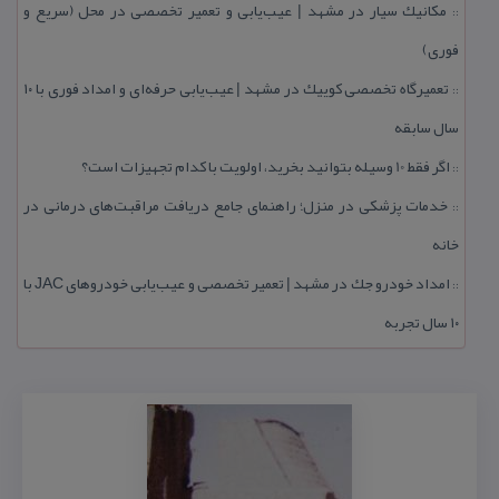
مكانیك سیار در مشهد | عیب‌یابی و تعمیر تخصصی در محل (سریع و
::
فوری)
تعمیرگاه تخصصی كوییك در مشهد | عیب‌یابی حرفه‌ای و امداد فوری با ۱۰
::
سال سابقه
اگر فقط 10 وسیله بتوانید بخرید، اولویت با كدام تجهیزات است؟
::
خدمات پزشكی در منزل؛ راهنمای جامع دریافت مراقبت‌های درمانی در
::
خانه
امداد خودرو جك در مشهد | تعمیر تخصصی و عیب‌یابی خودروهای JAC با
::
۱۰ سال تجربه