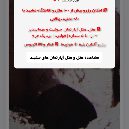
🎁 امکان رزرو بیش از 1000 هتل و اقامتگاه مشهد با
80% تخفیف واقعی
🏨 هتل، هتل آپارتمان، سوئیت و مهمانپذیر
⭐ از 1 تا 5 ستاره | فولبرد | نزدیک حرم
رزرو آنلاین بلیط ✈️ هواپیما، 🚆 قطار و 🚌 اتوبوس
مشاهده هتل و هتل‌ آپارتمان های مشهد