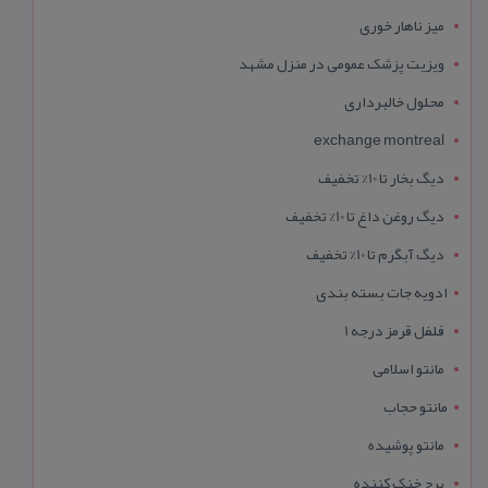
میز ناهار خوری
ویزیت پزشک عمومی در منزل مشهد
محلول خالبرداری
exchange montreal
دیگ بخار تا 10% تخفیف
دیگ روغن داغ تا 10% تخفیف
دیگ آبگرم تا 10% تخفیف
ادویه جات بسته بندی
فلفل قرمز درجه 1
مانتو اسلامی
مانتو حجاب
مانتو پوشیده
برج خنک کننده