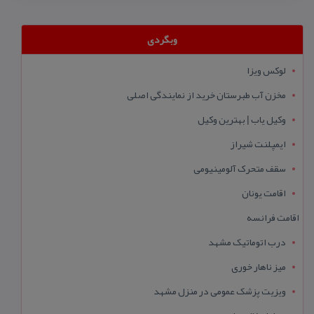
وبگردی
لوکس ویزا
مخزن آب طبرستان خرید از نمایندگی اصلی
وکیل یاب | بهترین وکیل
ایمپلنت شیراز
سقف متحرک آلومینیومی
اقامت یونان
اقامت فرانسه
درب اتوماتیک مشهد
میز ناهار خوری
ویزیت پزشک عمومی در منزل مشهد