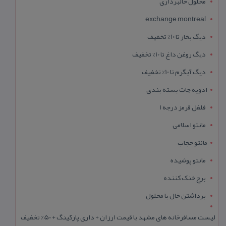
محلول خالبرداری
exchange montreal
دیگ بخار تا 10% تخفیف
دیگ روغن داغ تا 10% تخفیف
دیگ آبگرم تا 10% تخفیف
ادویه جات بسته بندی
فلفل قرمز درجه 1
مانتو اسلامی
مانتو حجاب
مانتو پوشیده
برج خنک کننده
برداشتن خال با محلول
لیست مسافرخانه های مشهد با قیمت ارزان + داری پارکینگ + 50% تخفیف