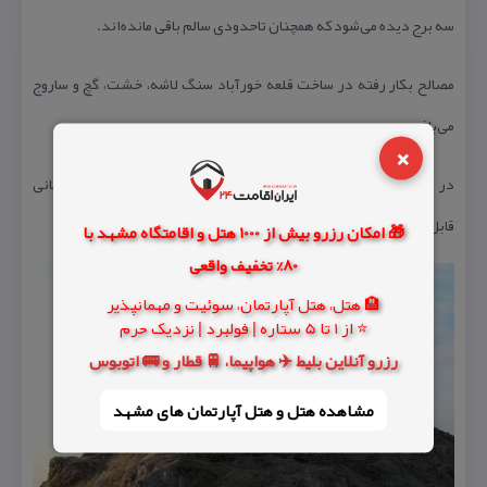
سه برج دیده می‌شود كه همچنان تاحدودی سالم باقی مانده‌اند.
مصالح بكار رفته در ساخت قلعه خورآباد سنگ لاشه، خشت، گچ و ساروج
می‌باشد.
×
در اطراف قلعه مقداری زیادی سفال بدون لعاب مربوط به دوره ساسانی
قابل مشاهده است.
🎁 امکان رزرو بیش از 1000 هتل و اقامتگاه مشهد با
80% تخفیف واقعی
🏨 هتل، هتل آپارتمان، سوئیت و مهمانپذیر
⭐ از 1 تا 5 ستاره | فولبرد | نزدیک حرم
رزرو آنلاین بلیط ✈️ هواپیما، 🚆 قطار و 🚌 اتوبوس
مشاهده هتل و هتل‌ آپارتمان های مشهد