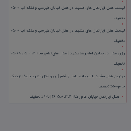
لیست هتل آپارتمان های مشهد در هتل خیابان طبرسی و فلکه آب + 50%
تخفیف
لیست هتل آپارتمان های مشهد در هتل خیابان طبرسی و فلکه آب + 50%
تخفیف
رزرو هتل در خیابان امام رضا مشهد | هتل‌ های امام رضا 1، 2، 3، 5 و 8+50%
تخفیف
بهترین هتل مشهد با صبحانه، ناهار و شام | رزرو هتل مشهد با غذا نزدیک
حرم+50% تخفیف
هتل آپارتمان خیابان امام رضا 1، 2، 3، 5،8 ،16 | تا 90 % تخفیف