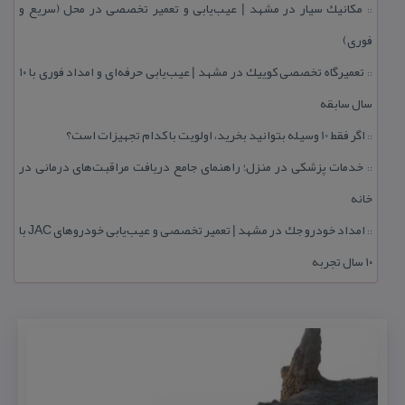
مكانیك سیار در مشهد | عیب‌یابی و تعمیر تخصصی در محل (سریع و
::
فوری)
تعمیرگاه تخصصی كوییك در مشهد | عیب‌یابی حرفه‌ای و امداد فوری با ۱۰
::
سال سابقه
اگر فقط 10 وسیله بتوانید بخرید، اولویت با كدام تجهیزات است؟
::
خدمات پزشكی در منزل؛ راهنمای جامع دریافت مراقبت‌های درمانی در
::
خانه
امداد خودرو جك در مشهد | تعمیر تخصصی و عیب‌یابی خودروهای JAC با
::
۱۰ سال تجربه