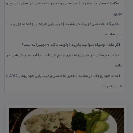
مكانیك سیار در مشهد | عیب‌یابی و تعمیر تخصصی در محل (سریع و
::
فوری)
تعمیرگاه تخصصی كوییك در مشهد | عیب‌یابی حرفه‌ای و امداد فوری با ۱۰
::
سال سابقه
اگر فقط 10 وسیله بتوانید بخرید، اولویت با كدام تجهیزات است؟
::
خدمات پزشكی در منزل؛ راهنمای جامع دریافت مراقبت‌های درمانی در
::
خانه
امداد خودرو جك در مشهد | تعمیر تخصصی و عیب‌یابی خودروهای JAC با
::
۱۰ سال تجربه