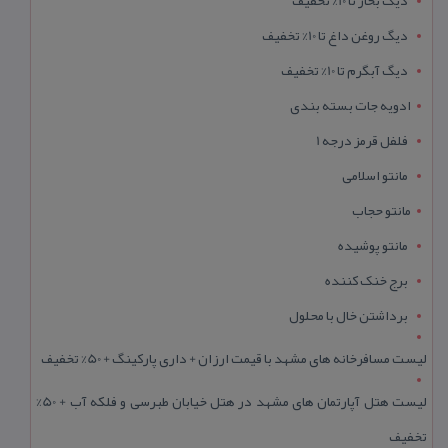
دیگ بخار تا 10% تخفیف
دیگ روغن داغ تا 10% تخفیف
دیگ آبگرم تا 10% تخفیف
ادویه جات بسته بندی
فلفل قرمز درجه 1
مانتو اسلامی
مانتو حجاب
مانتو پوشیده
برج خنک کننده
برداشتن خال با محلول
لیست مسافرخانه های مشهد با قیمت ارزان + داری پارکینگ + 50% تخفیف
لیست هتل آپارتمان های مشهد در هتل خیابان طبرسی و فلکه آب + 50%
تخفیف