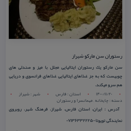
رستوران سن ماركو شیراز
سن ماركو یك رستوران ایتالیایی مجلل با میز و صندلی های
چوبیست كه به جز غذاهای ایتالیایی غذاهای فرانسوی و دریایی
هم سرو میكند.
1400/11/20
استان : فارس
شهر : شيراز
دسته : چایخانه , مهمانسرا و رستوران
آدرس : ایران، استان فارس، شیراز، فرهنگ شهر، روبروی
نمایندگی تویوتا-07136332225