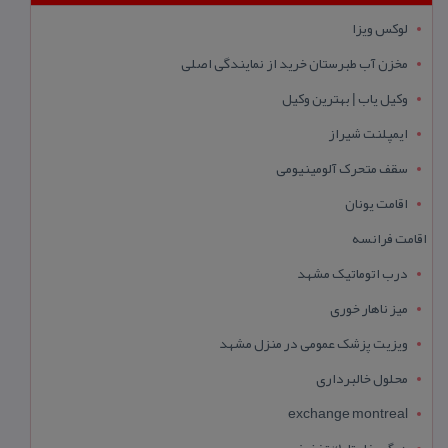
لوکس ویزا
مخزن آب طبرستان خرید از نمایندگی اصلی
وکیل یاب | بهترین وکیل
ایمپلنت شیراز
سقف متحرک آلومینیومی
اقامت یونان
اقامت فرانسه
درب اتوماتیک مشهد
میز ناهار خوری
ویزیت پزشک عمومی در منزل مشهد
محلول خالبرداری
exchange montreal