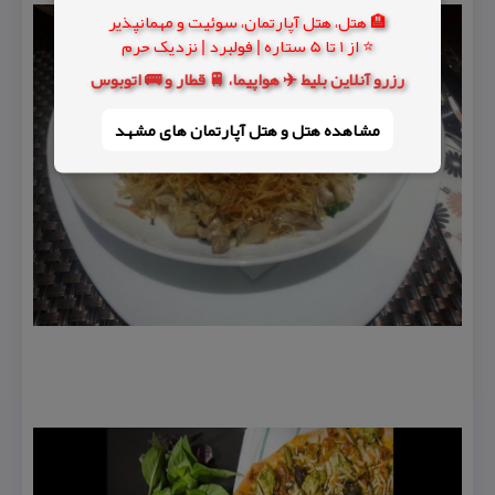
🏨 هتل، هتل آپارتمان، سوئیت و مهمانپذیر
⭐ از 1 تا 5 ستاره | فولبرد | نزدیک حرم
رزرو آنلاین بلیط ✈️ هواپیما، 🚆 قطار و 🚌 اتوبوس
مشاهده هتل و هتل‌ آپارتمان های مشهد