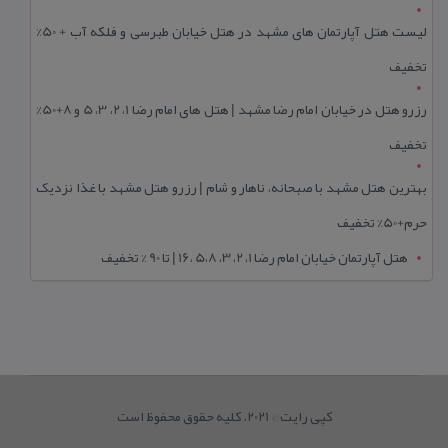
لیست هتل آپارتمان های مشهد در هتل خیابان طبرسی و فلکه آب + 50%
تخفیف
رزرو هتل در خیابان امام رضا مشهد | هتل‌ های امام رضا 1، 2، 3، 5 و 8+50%
تخفیف
بهترین هتل مشهد با صبحانه، ناهار و شام | رزرو هتل مشهد با غذا نزدیک
حرم+50% تخفیف
هتل آپارتمان خیابان امام رضا 1، 2، 3، 5،8 ،16 | تا 90 % تخفیف
کپی رایت © 2021. کلیه حقوق محفوظ است