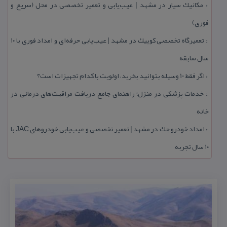
مكانیك سیار در مشهد | عیب‌یابی و تعمیر تخصصی در محل (سریع و
::
فوری)
تعمیرگاه تخصصی كوییك در مشهد | عیب‌یابی حرفه‌ای و امداد فوری با ۱۰
::
سال سابقه
اگر فقط 10 وسیله بتوانید بخرید، اولویت با كدام تجهیزات است؟
::
خدمات پزشكی در منزل؛ راهنمای جامع دریافت مراقبت‌های درمانی در
::
خانه
امداد خودرو جك در مشهد | تعمیر تخصصی و عیب‌یابی خودروهای JAC با
::
۱۰ سال تجربه