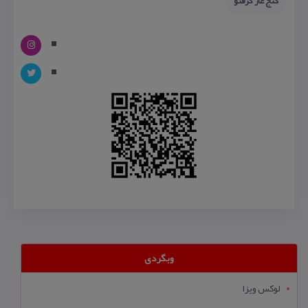
گنج غار كرفتو
وبگردی
لوکس ویزا