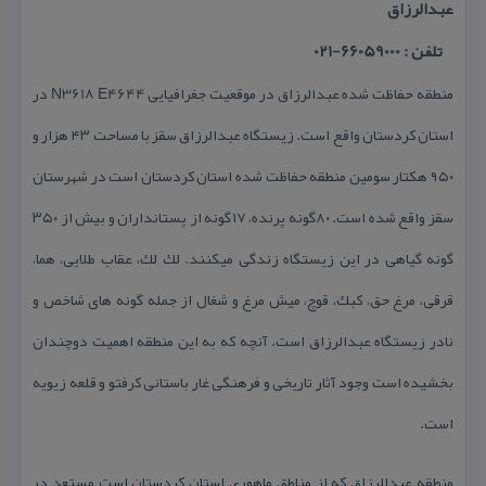
عبدالرزاق
تلفن : 66059000-021
منطقه حفاظت شده عبدالرزاق در موقعیت جغرافیایی N3618 E4644 در
استان كردستان واقع است. زیستگاه عبدالرزاق سقز با مساحت ۴۳ هزار و
۹۵۰ هكتار سومین منطقه حفاظت شده استان كردستان است در شهرستان
سقز واقع شده است. ۸۰گونه پرنده، ۱۷گونه از پستانداران و بیش از ۳۵۰
گونه گیاهی در این زیستگاه زندگی میكنند. لك لك، عقاب طلایی، هما،
قرقی، مرغ حق، كبك، قوچ، میش مرغ و شغال از جمله گونه های شاخص و
نادر زیستگاه عبدالرزاق است. آنچه كه به این منطقه اهمیت دوچندان
بخشیده است وجود آثار تاریخی و فرهنگی غار باستانی كرفتو و قلعه زیویه
است.
منطقه عبدالرزاق كه از مناطق ماهوری استان كردستان است مستعد در