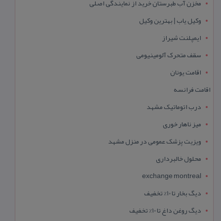
مخزن آب طبرستان خرید از نمایندگی اصلی
وکیل یاب | بهترین وکیل
ایمپلنت شیراز
سقف متحرک آلومینیومی
اقامت یونان
اقامت فرانسه
درب اتوماتیک مشهد
میز ناهار خوری
ویزیت پزشک عمومی در منزل مشهد
محلول خالبرداری
exchange montreal
دیگ بخار تا 10% تخفیف
دیگ روغن داغ تا 10% تخفیف