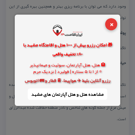
وجود دارد كه می توان با برنامه ریزی بهتر و همچنین بهره گیری از این
توانمندی ها در توسعه و پیشرفت استان كردستان استفاده كرد.
×
پوشش گیاهی
🎁 امکان رزرو بیش از 1000 هتل و اقامتگاه مشهد با
تاكنون بیش از ۳۵۰ گونه گیاهی در این منطقه شناسایی شده است.
80% تخفیف واقعی
حیات وحش
🏨 هتل، هتل آپارتمان، سوئیت و مهمانپذیر
⭐ از 1 تا 5 ستاره | فولبرد | نزدیک حرم
رزرو آنلاین بلیط ✈️ هواپیما، 🚆 قطار و 🚌 اتوبوس
تاكنون ۸۰ گونه پرنده، ۱۷ گونه از پستانداران در این منطقه شناسایی شده
مشاهده هتل و هتل‌ آپارتمان های مشهد
است. لك لك، عقاب طلایی، هما، قرقی، مرغ حق، كبك، قوچ و میش، شغال و
میش مرغ از جمله گونه های شاخص و نادر منطقه حفاظت شده عبدالرزاق
است.