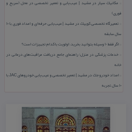
مكانیك سیار در مشهد | عیب‌یابی و تعمیر تخصصی در محل (سریع و
::
فوری)
تعمیرگاه تخصصی كوییك در مشهد | عیب‌یابی حرفه‌ای و امداد فوری با ۱۰
::
سال سابقه
اگر فقط 10 وسیله بتوانید بخرید، اولویت با كدام تجهیزات است؟
::
خدمات پزشكی در منزل؛ راهنمای جامع دریافت مراقبت‌های درمانی در
::
خانه
امداد خودرو جك در مشهد | تعمیر تخصصی و عیب‌یابی خودروهای JAC با
::
۱۰ سال تجربه