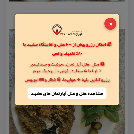
×
🎁 امکان رزرو بیش از 1000 هتل و اقامتگاه مشهد با
80% تخفیف واقعی
🏨 هتل، هتل آپارتمان، سوئیت و مهمانپذیر
⭐ از 1 تا 5 ستاره | فولبرد | نزدیک حرم
رزرو آنلاین بلیط ✈️ هواپیما، 🚆 قطار و 🚌 اتوبوس
مشاهده هتل و هتل‌ آپارتمان های مشهد