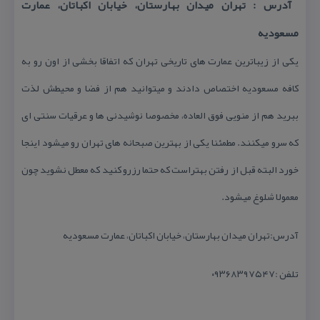
آدرس : تهران میدان بهارستان، خیابان اكباتان، عمارت
مسعودیه
یكی از زیباترین عمارت های تاریخی تهران كه اتفاقا بخشی از اون رو به
كافه مسعودیه اختصاص دادند و میتوانید هم از فضا و محیطش لذت
ببرید هم از منویی فوق العاده، مخصوصا نوشیدنی ها و عرقیات سنتی ای
كه سرو میكنند. مطمئنا یكی از بهترین صبحانه های تهران رو میشود اینجا
خورد البته قبل از رفتن بهتراست كه حتما رزرو كنید كه معطل نشوید چون
معمولا شلوغ میشود.
آدرس:تهران میدان بهارستان، خیابان اكباتان، عمارت مسعودیه
تلفن :۰۹۳۶۸۳۹۷۵۴۷