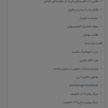
مخزن آب طبرستان خرید از نمایندگی اصلی
وکیل یاب | بهترین وکیل
ایمپلنت شیراز
سقف متحرک آلومینیومی
اقامت یونان
اقامت فرانسه
درب اتوماتیک مشهد
میز ناهار خوری
ویزیت پزشک عمومی در منزل مشهد
محلول خالبرداری
exchange montreal
دیگ بخار تا 10% تخفیف
دیگ روغن داغ تا 10% تخفیف