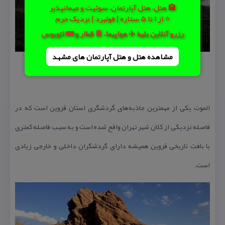
🏨 هتل، هتل آپارتمان، سوئیت و مهمانپذیر
⭐ از 1 تا 5 ستاره | فولبرد | نزدیک حرم
رزرو آنلاین بلیط ✈️ هواپیما، 🚆 قطار و 🚌 اتوبوس
مشاهده هتل و هتل‌ آپارتمان های مشهد
الموت یكی از مهمترین جاذبه‌های گردشگری استان قزوین است كه در
فاصله نزدیكی از كلان شهر تهران واقع شده است و به سبب فاصله كمتری
با بافت تاریخی قزوین همیشه دارای گردشگران داخلی و خارجی زیادی
است.