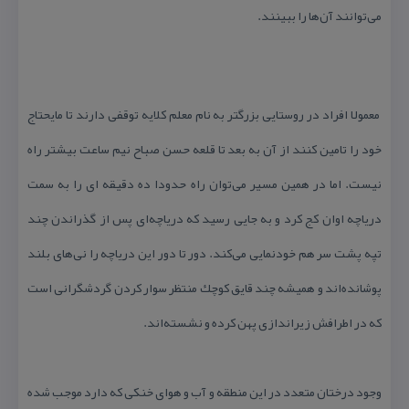
می‌توانند آن‌ها را ببینند.
معمولا افراد در روستایی بزرگتر به نام معلم كلایه توقفی دارند تا مایحتاج
خود را تامین كنند از آن به بعد تا قلعه حسن صباح نیم ساعت بیشتر راه
نیست. اما در همین مسیر می‌توان راه حدودا ده دقیقه ای را به سمت
دریاچه اوان كج كرد و به جایی رسید كه دریاچه‌ای پس از گذراندن چند
تپه پشت سر هم خودنمایی می‌كند. دور تا دور این دریاچه را نی‌های بلند
پوشانده‌اند و همیشه چند قایق كوچك منتظر سوار كردن گردشگرانی است
كه در اطرافش زیراندازی پهن كرده و نشسته‌اند.
وجود درختان متعدد در این منطقه و آب و هوای خنكی كه دارد موجب شده