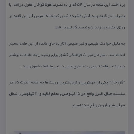
پرداخت. این قلعه در سال ۶۵۴ﮬ.ق به تصرف هولا كو خان مغول درآمد. با
تصرف این قلعه و به آتش كشیده شدن كتابخانه نفیس آن این قلعه از
رونق افتاد و به زندان و تبعید گاه تبدیل شد.
به دلیل حوادث طبیعی و غیر طبیعی آثار به جای مانده از این قلعه بسیار
اندك است. سازمان میراث فرهنگی كشور برای رسیدن به اطلاعات بیشتر
درباره این قلعه تاریخی به حفاری علمی در این منطقه مشغول است.
“گازرخان” یكی از مهمترین و نزدیكترین روستاها به قلعه الموت كه در
سلسله جبال البرز واقع در ۱۵ كیلومتری معلم كلایه و ۱۱۰ كیلومتری شمال
شرقی شهر قزوین واقع شده است.