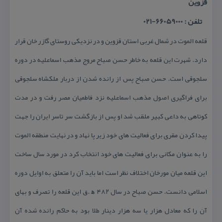
قزوین
تلفن : 66059000-021
قلعه الموت در شمال غربی استان قزوین و در نزدیكی روستای گازر خان قرار
دارد. شهرت این قلعه به خاطر حسن صباح مروج مذهب اسماعلیه در دوره
سلجوقی است. حسن صباح پس از رانده شدن از دربار ملكشاه سلجوقی
برای فراگیری اصول مذهب اسماعلیه نزد فاطمیان مصر رفت و در مدت
كوتاهی به داعی كبیر ملقب شد او پس از بازگشت سر تاسر ایران را جهت
پیدا كردن مقری برای فعالیت های خود زیر پا نهاد و در نهایت منطقه الموت
را به عنوان مكانی برای فعالیت های خود انتخاب كرد در مورد سال ساخت
این قلعه میان مورخان اختلاف نظر است اما باید آن را متعلق به اوایل دوره
اسلامی دانست. حسن صباح در سال ۴۸۲ ﮬ .ق این قلعه را تصرف و بهای
آن را كه معادل هزار یا سه هزار دینار طلا بود به حاكم رانده شده آن