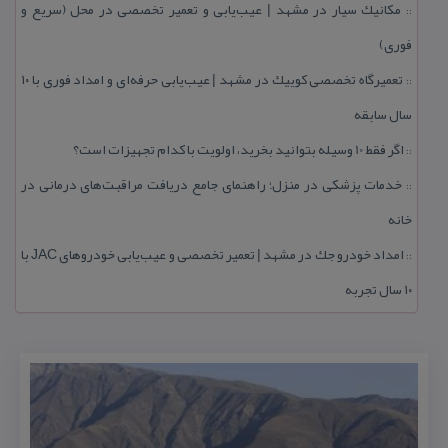
مكانیك سیار در مشهد | عیب‌یابی و تعمیر تخصصی در محل (سریع و
::
فوری)
تعمیرگاه تخصصی كوییك در مشهد | عیب‌یابی حرفه‌ای و امداد فوری با ۱۰
::
سال سابقه
اگر فقط 10 وسیله بتوانید بخرید، اولویت با كدام تجهیزات است؟
::
خدمات پزشكی در منزل؛ راهنمای جامع دریافت مراقبت‌های درمانی در
::
خانه
امداد خودرو جك در مشهد | تعمیر تخصصی و عیب‌یابی خودروهای JAC با
::
۱۰ سال تجربه