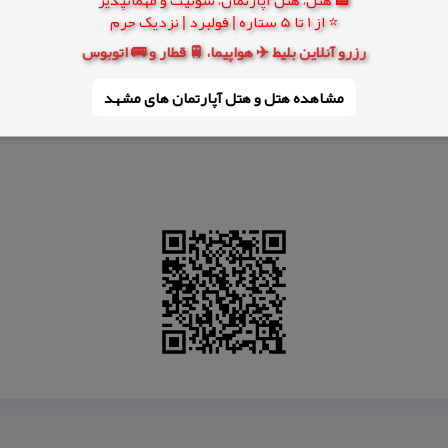
⭐ از 1 تا 5 ستاره | فولبرد | نزدیک حرم
رزرو آنلاین بلیط ✈️ هواپیما، 🚆 قطار و 🚌 اتوبوس
مشاهده هتل و هتل‌ آپارتمان های مشهد