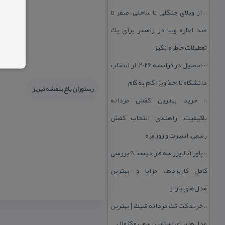
از ویلای جنگلی تا ساحلی، صفر تا
::
صد اجاره ویلا در رامسر برای یك
تعطیلات خاطره‌انگیز
تحصیل در فرانسه 2026؛ از انتخاب
::
دانشگاه تا اخذ ویزا گام به گام
رستوران باغ بنفشه تبریز
خرید بهترین كفش مردانه
::
باكیفیت؛ راهنمای انتخاب كفش
رسمی، اسپرت و روزمره
پاور آنالایزر سه فاز چیست؟ بررسی
::
كامل كاربردها، مزایا و بهترین
مدل‌های بازار
خرید كت تك مردانه شیك | بهترین
::
مدل‌ها برای استایل رسمی و كژوال