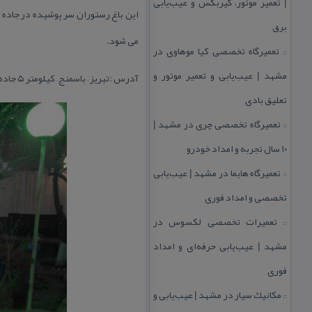
| تعمیر موتور، گیربكس و عیب‌یابی
این باغ رستوران سر پوشیده در جاده و
برق
می شود.
تعمیرگاه تخصصی كیا موهاوی در
::
مشهد | عیب‌یابی و تعمیر موتور و
آدرس :تبریز – باسمنج – كیلومتر ۵ جاده هروی – بعد از تالار امین – دست چپ – آخر كوی بنفشه
تعلیق بادی
تعمیرگاه تخصصی چری در مشهد |
::
۱۰ سال تجربه و امداد خودرو
تعمیرگاه هایما در مشهد | عیب‌یابی
::
تخصصی و امداد فوری
تعمیرات تخصصی لكسوس در
::
مشهد | عیب‌یابی حرفه‌ای و امداد
فوری
مكانیك سیار در مشهد | عیب‌یابی و
::