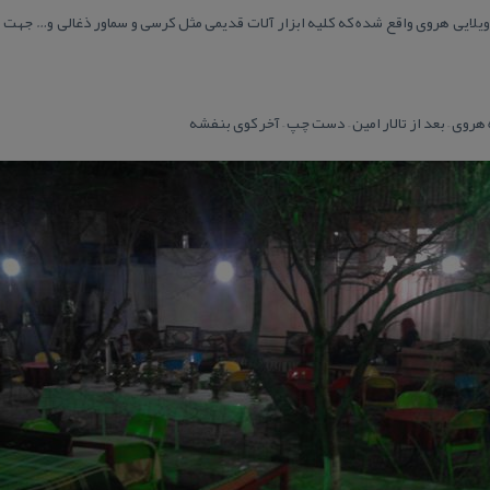
یلایی هروی واقع شده كه كلیه ابزار آلات قدیمی مثل كرسی و سماور ذغالی و… جهت ر