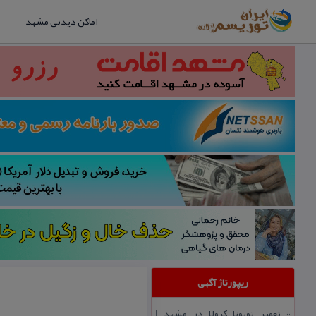
اماکن دیدنی مشهد
ریپورتاژ آگهی
تعمیر تویوتا كرولا در مشهد |
::