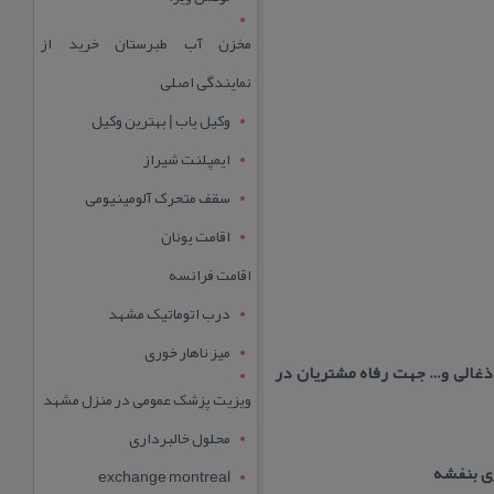
مخزن آب طبرستان خرید از
نمایندگی اصلی
وکیل یاب | بهترین وکیل
ایمپلنت شیراز
سقف متحرک آلومینیومی
اقامت یونان
اقامت فرانسه
درب اتوماتیک مشهد
میز ناهار خوری
 ذغالی و… جهت رفاه مشتریان در
ویزیت پزشک عمومی در منزل مشهد
محلول خالبرداری
exchange montreal