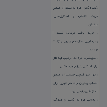
كت و شلوار مردانه شیك | راهنمای
::
خرید، انتخاب و استایل‌سازی
حرفه‌ای
خرید بافت مردانه شیك |
::
جدیدترین مدل‌های پلیور و ژاكت
مردانه
سویشرت مردانه؛ تركیب ایده‌آل
::
برای استایل پاییزی و زمستانی
پاور متر كلمپی چیست؟ راهنمای
::
انتخاب بهترین وات‌متر انبری برای
اندازه‌گیری توان برق
بارانی مردانه شیك و ضدآب؛
::