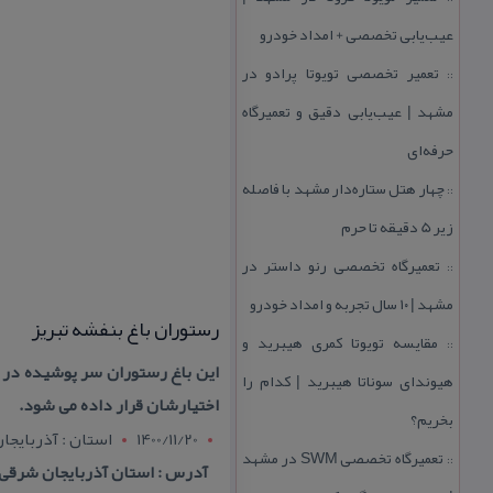
عیب‌یابی تخصصی + امداد خودرو
تعمیر تخصصی تویوتا پرادو در
::
مشهد | عیب‌یابی دقیق و تعمیرگاه
حرفه‌ای
چهار هتل‌ ستاره‌دار مشهد با فاصله
::
زیر 5 دقیقه تا حرم
تعمیرگاه تخصصی رنو داستر در
::
مشهد | ۱۰ سال تجربه و امداد خودرو
رستوران باغ بنفشه تبریز
مقایسه تویوتا كمری هیبرید و
::
این باغ رستوران سر پوشیده در ج
هیوندای سوناتا هیبرید | كدام را
اختیارشان قرار داده می شود.
بخریم؟
1400/11/20
استان : آذربايجا
تعمیرگاه تخصصی SWM در مشهد
::
آدرس : استان آذربایجان شرقی, تبریز– باسمنج – كیلومتر ۵ جاده هر