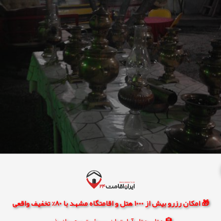
🎁 امکان رزرو بیش از 1000 هتل و اقامتگاه مشهد با 80% تخفیف واقعی
🏨 هتل، هتل آپارتمان، سوئیت و مهمانپذیر