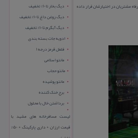
دیگ بخار تا 10% تخفیف
فاه مشتریان در اختیارشان قرار داده
دیگ روغن داغ تا 10% تخفیف
دیگ آبگرم تا 10% تخفیف
ادویه جات بسته بندی
فلفل قرمز درجه 1
مانتو اسلامی
مانتو حجاب
مانتو پوشیده
برج خنک کننده
برداشتن خال با محلول
لیست مسافرخانه های مشهد با
قیمت ارزان + داری پارکینگ + 50%
تخفیف