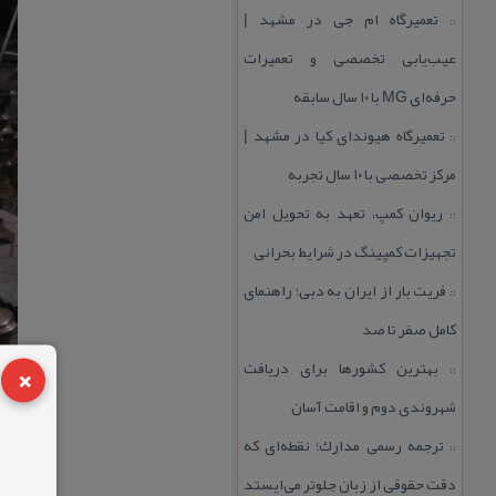
تعمیرگاه ام جی در مشهد |
::
عیب‌یابی تخصصی و تعمیرات
حرفه‌ای MG با ۱۰ سال سابقه
تعمیرگاه هیوندای كیا در مشهد |
::
مركز تخصصی با ۱۰ سال تجربه
ریوان كمپ، تعهد به تحویل امن
::
تجهیزات كمپینگ در شرایط بحرانی
فریت بار از ایران به دبی؛ راهنمای
::
كامل صفر تا صد
×
بهترین كشورها برای دریافت
::
شهروندی دوم و اقامت آسان
ترجمه رسمی مدارك؛ نقطه‌ای كه
::
دقت حقوقی از زبان جلوتر می‌ایستد