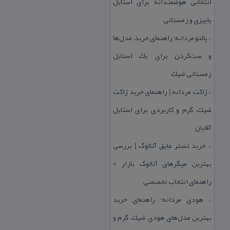
انتخابی هوشمندانه برای استایل
پاییزی و زمستانی
پالتو مردانه؛ راهنمای خرید، مدل‌ها
::
و ست‌كردن برای یك استایل
زمستانی شیك
ژاكت مردانه | راهنمای خرید ژاكت
::
شیك، گرم و كاربردی برای استایل
آقایان
خرید تستر عایق آنالوگ | بررسی
::
بهترین میگرهای آنالوگ بازار +
راهنمای انتخاب تخصصی
هودی مردانه؛ راهنمای خرید
::
بهترین مدل‌های هودی شیك، گرم و