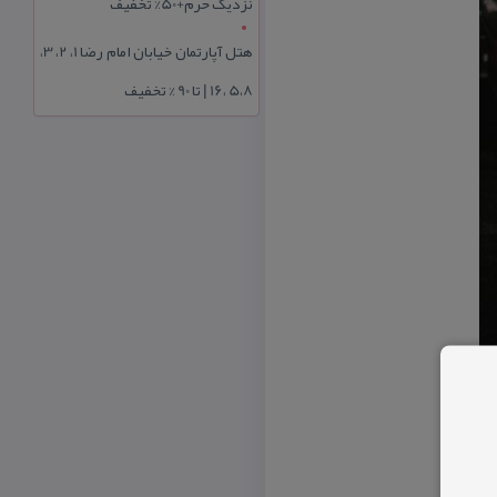
نزدیک حرم+50% تخفیف
هتل آپارتمان خیابان امام رضا 1، 2، 3،
5،8 ،16 | تا 90 % تخفیف