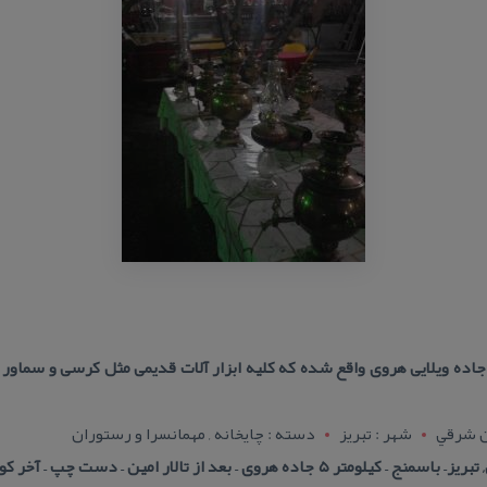
اده ویلایی هروی واقع شده كه كلیه ابزار آلات قدیمی مثل كرسی و سماور
ن شرقي
شهر : تبريز
دسته : چایخانه , مهمانسرا و رستوران
وی – بعد از تالار امین – دست چپ – آخر كوی بنفشه