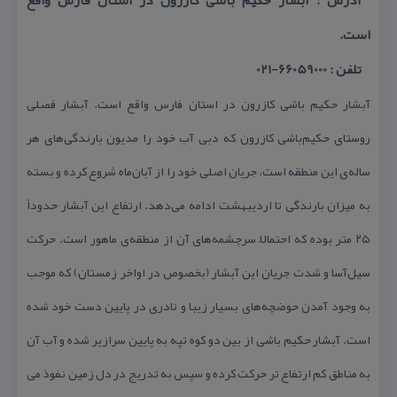
است.
تلفن : 66059000-021
آبشار حكیم باشی كازرون در استان فارس واقع است. آبشار فصلی
روستای حكیم‌باشی كازرون كه دبی آب خود را مدیون بارندگی‌های هر
ساله‌ی این منطقه است، جریان اصلی خود را از آبان‌ماه شروع كرده و بسته
به میزان بارندگی تا اردیبهشت ادامه می‌دهد. ارتفاع این آبشار حدوداً
۲۵ متر بوده كه احتمالاً سرچشمه‌های آن از منطقه‌ی ماهور است. حركت
سیل‌آسا و شدت جریان این آبشار (بخصوص در اواخر زمستان) كه موجب
به وجود آمدن حوضچه‌های بسیار زیبا و نادری در پایین دست خود شده
است. آبشار حكیم باشی از بین دو كوه تپه به پایین سرازیر شده و آب آن
به مناطق كم ارتفاع تر حركت كرده و سپس به تدریج در دل زمین نفوذ می