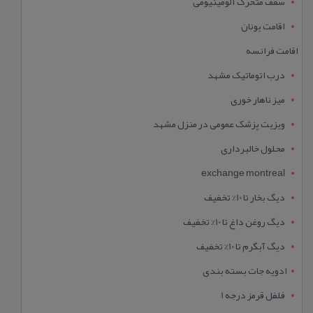
سقف متحرک آلومینیومی
اقامت یونان
اقامت فرانسه
درب اتوماتیک مشهد
میز ناهار خوری
ویزیت پزشک عمومی در منزل مشهد
محلول خالبرداری
exchange montreal
دیگ بخار تا 10% تخفیف
دیگ روغن داغ تا 10% تخفیف
دیگ آبگرم تا 10% تخفیف
ادویه جات بسته بندی
فلفل قرمز درجه 1