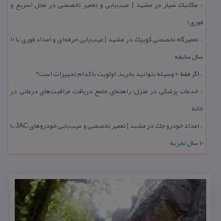
مكانیك سیار در مشهد | عیب‌یابی و تعمیر تخصصی در محل (سریع و
::
فوری)
تعمیرگاه تخصصی كوییك در مشهد | عیب‌یابی حرفه‌ای و امداد فوری با ۱۰
::
سال سابقه
اگر فقط 10 وسیله بتوانید بخرید، اولویت با كدام تجهیزات است؟
::
خدمات پزشكی در منزل؛ راهنمای جامع دریافت مراقبت‌های درمانی در
::
خانه
امداد خودرو جك در مشهد | تعمیر تخصصی و عیب‌یابی خودروهای JAC با
::
۱۰ سال تجربه