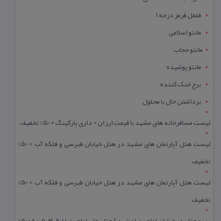
فلفل قرمز درجه 1
مانتو اسلامی
مانتو حجاب
مانتو پوشیده
برج خنک کننده
برداشتن خال با محلول
لیست مسافرخانه های مشهد با قیمت ارزان + داری پارکینگ + 50% تخفیف
لیست هتل آپارتمان های مشهد در هتل خیابان طبرسی و فلکه آب + 50%
تخفیف
لیست هتل آپارتمان های مشهد در هتل خیابان طبرسی و فلکه آب + 50%
تخفیف
رزرو هتل در خیابان امام رضا مشهد | هتل‌ های امام رضا 1، 2، 3، 5 و 8+50%