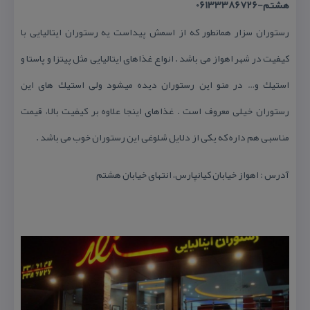
هشتم-06133386726
رستوران سزار همانطور كه از اسمش پیداست یه رستوران ایتالیایی با
كیفیت در شهر اهواز می باشد . انواع غذاهای ایتالیایی مثل پیتزا و پاستا و
استیك و… در منو این رستوران دیده میشود ولی استیك های این
رستوران خیلی معروف است . غذاهای اینجا علاوه بر كیفیت بالا، قیمت
مناسبی هم داره كه یكی از دلایل شلوغی این رستوران خوب می باشد .
آدرس : اهواز خیابان كیانپارس، انتهای خیابان هشتم