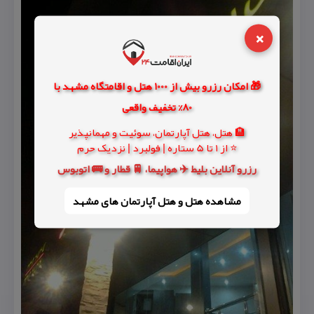
×
🎁 امکان رزرو بیش از 1000 هتل و اقامتگاه مشهد با
80% تخفیف واقعی
🏨 هتل، هتل آپارتمان، سوئیت و مهمانپذیر
⭐ از 1 تا 5 ستاره | فولبرد | نزدیک حرم
رزرو آنلاین بلیط ✈️ هواپیما، 🚆 قطار و 🚌 اتوبوس
مشاهده هتل و هتل‌ آپارتمان های مشهد