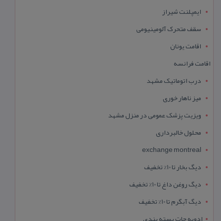
ایمپلنت شیراز
سقف متحرک آلومینیومی
اقامت یونان
اقامت فرانسه
درب اتوماتیک مشهد
میز ناهار خوری
ویزیت پزشک عمومی در منزل مشهد
محلول خالبرداری
exchange montreal
دیگ بخار تا 10% تخفیف
دیگ روغن داغ تا 10% تخفیف
دیگ آبگرم تا 10% تخفیف
ادویه جات بسته بندی