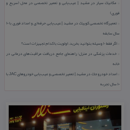
مكانیك سیار در مشهد | عیب‌یابی و تعمیر تخصصی در محل (سریع و
::
فوری)
تعمیرگاه تخصصی كوییك در مشهد | عیب‌یابی حرفه‌ای و امداد فوری با ۱۰
::
سال سابقه
اگر فقط 10 وسیله بتوانید بخرید، اولویت با كدام تجهیزات است؟
::
خدمات پزشكی در منزل؛ راهنمای جامع دریافت مراقبت‌های درمانی در
::
خانه
امداد خودرو جك در مشهد | تعمیر تخصصی و عیب‌یابی خودروهای JAC با
::
۱۰ سال تجربه