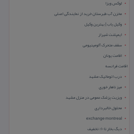
لوکس ویزا
مخزن آب طبرستان خرید از نمایندگی اصلی
وکیل یاب | بهترین وکیل
ایمپلنت شیراز
سقف متحرک آلومینیومی
اقامت یونان
اقامت فرانسه
درب اتوماتیک مشهد
میز ناهار خوری
ویزیت پزشک عمومی در منزل مشهد
محلول خالبرداری
exchange montreal
دیگ بخار تا 10% تخفیف