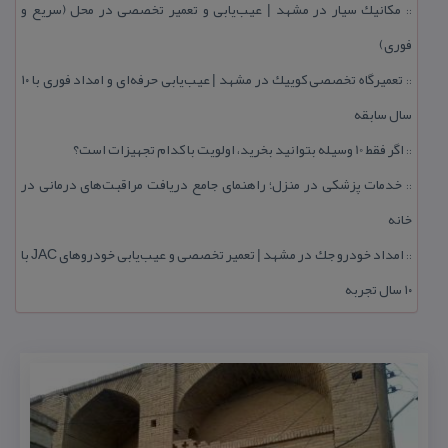
مكانیك سیار در مشهد | عیب‌یابی و تعمیر تخصصی در محل (سریع و
::
فوری)
تعمیرگاه تخصصی كوییك در مشهد | عیب‌یابی حرفه‌ای و امداد فوری با ۱۰
::
سال سابقه
اگر فقط 10 وسیله بتوانید بخرید، اولویت با كدام تجهیزات است؟
::
خدمات پزشكی در منزل؛ راهنمای جامع دریافت مراقبت‌های درمانی در
::
خانه
امداد خودرو جك در مشهد | تعمیر تخصصی و عیب‌یابی خودروهای JAC با
::
۱۰ سال تجربه