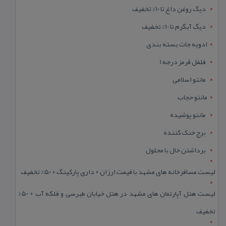
دیگ روغن داغ تا 10% تخفیف
دیگ آبگرم تا 10% تخفیف
ادویه جات بسته بندی
فلفل قرمز درجه 1
مانتو اسلامی
مانتو حجاب
مانتو پوشیده
برج خنک کننده
برداشتن خال با محلول
لیست مسافرخانه های مشهد با قیمت ارزان + داری پارکینگ + 50% تخفیف
لیست هتل آپارتمان های مشهد در هتل خیابان طبرسی و فلکه آب + 50%
تخفیف