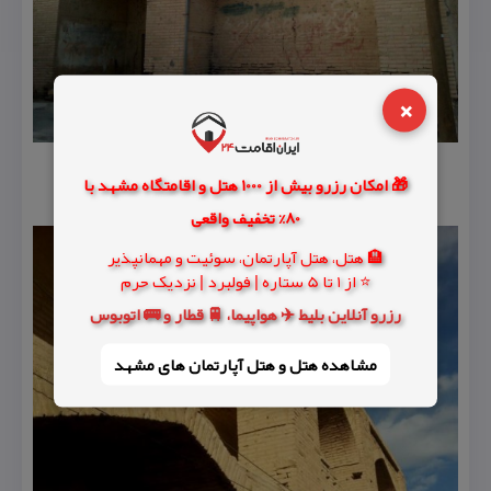
×
🎁 امکان رزرو بیش از 1000 هتل و اقامتگاه مشهد با
80% تخفیف واقعی
🏨 هتل، هتل آپارتمان، سوئیت و مهمانپذیر
⭐ از 1 تا 5 ستاره | فولبرد | نزدیک حرم
رزرو آنلاین بلیط ✈️ هواپیما، 🚆 قطار و 🚌 اتوبوس
مشاهده هتل و هتل‌ آپارتمان های مشهد