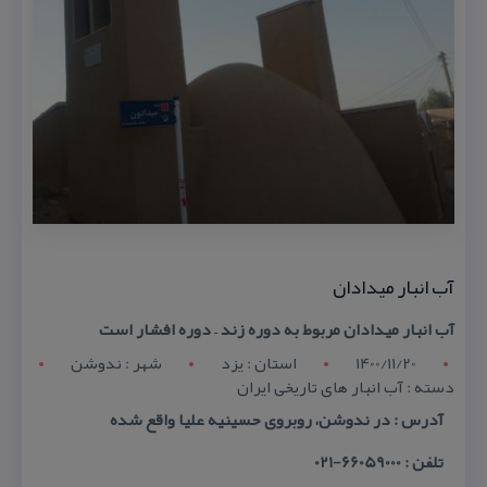
آب انبار میدادان
آب انبار میدادان مربوط به دوره زند – دوره افشار است
1400/11/20
استان : يزد
شهر : ندوشن
دسته : آب انبار های تاریخی ایران
آدرس : در ندوشن، روبروی حسینیه علیا واقع شده
تلفن : 66059000-021