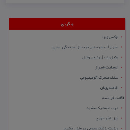
وبگردی
لوکس ویزا
مخزن آب طبرستان خرید از نمایندگی اصلی
وکیل یاب | بهترین وکیل
ایمپلنت شیراز
سقف متحرک آلومینیومی
اقامت یونان
اقامت فرانسه
درب اتوماتیک مشهد
میز ناهار خوری
ویزیت پزشک عمومی در منزل مشهد