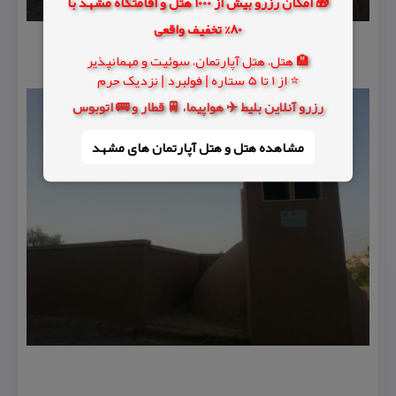
🎁 امکان رزرو بیش از 1000 هتل و اقامتگاه مشهد با
80% تخفیف واقعی
🏨 هتل، هتل آپارتمان، سوئیت و مهمانپذیر
⭐ از 1 تا 5 ستاره | فولبرد | نزدیک حرم
رزرو آنلاین بلیط ✈️ هواپیما، 🚆 قطار و 🚌 اتوبوس
مشاهده هتل و هتل‌ آپارتمان های مشهد