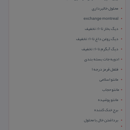
محلول خالبرداری
exchange montreal
دیگ بخار تا 10% تخفیف
دیگ روغن داغ تا 10% تخفیف
دیگ آبگرم تا 10% تخفیف
ادویه جات بسته بندی
فلفل قرمز درجه 1
مانتو اسلامی
مانتو حجاب
مانتو پوشیده
برج خنک کننده
برداشتن خال با محلول