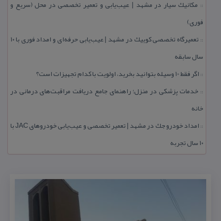
مكانیك سیار در مشهد | عیب‌یابی و تعمیر تخصصی در محل (سریع و
::
فوری)
تعمیرگاه تخصصی كوییك در مشهد | عیب‌یابی حرفه‌ای و امداد فوری با ۱۰
::
سال سابقه
اگر فقط 10 وسیله بتوانید بخرید، اولویت با كدام تجهیزات است؟
::
خدمات پزشكی در منزل؛ راهنمای جامع دریافت مراقبت‌های درمانی در
::
خانه
امداد خودرو جك در مشهد | تعمیر تخصصی و عیب‌یابی خودروهای JAC با
::
۱۰ سال تجربه